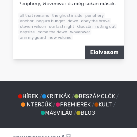
Periphery, Wovenwar és még sokan mások.
all that remains
the ghost inside
periphery
anchor
negura bunget
down
obey the brave
steven wilson
our last night
klipözön
rotting out
capsize
come the dawn
wovenwar
ann my guard
new volume
Elolvasom
HÍREK
/
KRITIKÁK
/
BESZÁMOLÓK
/
INTERJÚK
/
PREMIEREK
/
KULT
/
MÁSVILÁG
/
BLOG
Impresszum
Médiaajánlat