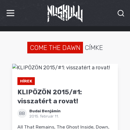
HÍREK
KRITIKÁK
COME THE DAWN
CÍMKE
BESZÁMOLÓK
INTERJÚK
HÍREK
PREMIEREK
KLIPÖZÖN 2015/#1:
KULT
visszatért a rovat!
Budai Benjámin
MÁSVILÁG
BB
2015. február 11.
BLOG
All That Remains, The Ghost Inside, Down,