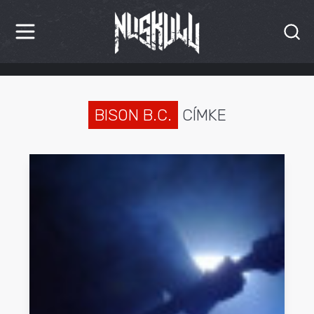
HÍREK
KRITIKÁK
BISON B.C.
CÍMKE
BESZÁMOLÓK
INTERJÚK
PREMIEREK
KULT
MÁSVILÁG
BLOG