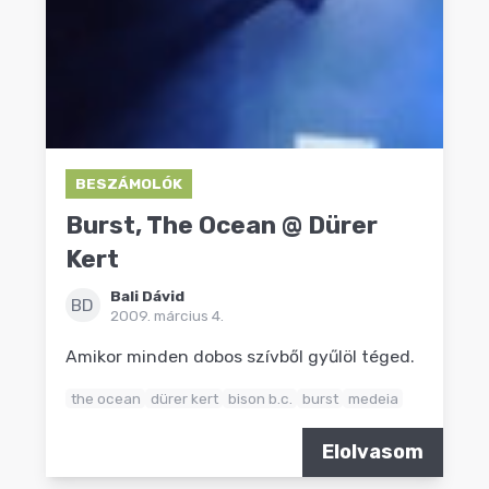
BESZÁMOLÓK
Burst, The Ocean @ Dürer
Kert
Bali Dávid
BD
2009. március 4.
Amikor minden dobos szívből gyűlöl téged.
the ocean
dürer kert
bison b.c.
burst
medeia
Elolvasom