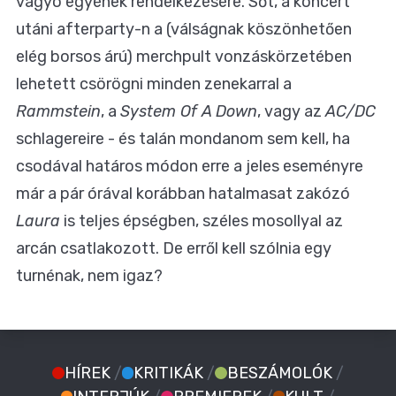
vágyó egyének rendelkezésére. Sőt, a koncert
utáni afterparty-n a (válságnak köszönhetően
elég borsos árú) merchpult vonzáskörzetében
lehetett csörögni minden zenekarral a
Rammstein
, a
System Of A Down
, vagy az
AC/DC
schlagereire - és talán mondanom sem kell, ha
csodával határos módon erre a jeles eseményre
már a pár órával korábban hatalmasat zakózó
Laura
is teljes épségben, széles mosollyal az
arcán csatlakozott. De erről kell szólnia egy
turnénak, nem igaz?
HÍREK
/
KRITIKÁK
/
BESZÁMOLÓK
/