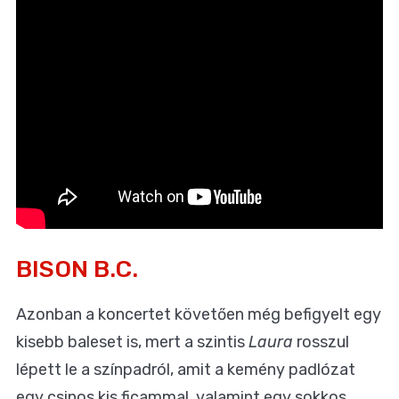
BISON B.C.
Azonban a koncertet követően még befigyelt egy
kisebb baleset is, mert a szintis
Laura
rosszul
lépett le a színpadról, amit a kemény padlózat
egy csinos kis ficammal, valamint egy sokkos