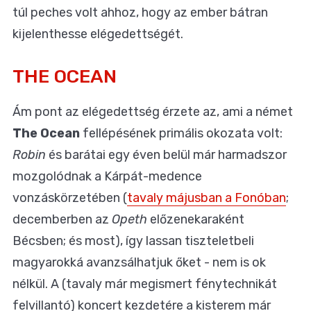
túl peches volt ahhoz, hogy az ember bátran
kijelenthesse elégedettségét.
THE OCEAN
Ám pont az elégedettség érzete az, ami a német
The Ocean
fellépésének primális okozata volt:
Robin
és barátai egy éven belül már harmadszor
mozgolódnak a Kárpát-medence
vonzáskörzetében (
tavaly májusban a Fonóban
;
decemberben az
Opeth
előzenekaraként
Bécsben; és most), így lassan tiszteletbeli
magyarokká avanzsálhatjuk őket - nem is ok
nélkül. A (tavaly már megismert fénytechnikát
felvillantó) koncert kezdetére a kisterem már