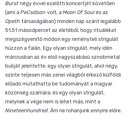
Burst
négy évvel ezelőtti koncertjét követően
(ami a
PeCsában
volt, a
Moon Of Soul
és az
Opeth
társaságában) minden nap szánt legalább
51,51 másodpercet az életéből, hogy rituálékat
megszégyenítő módon egy reményteli strigulát
húzzon a falán. Egy olyan strigulát, mely idén
márciusban az év első nagyszabású sznobmetal
buliját jelentette; egy olyan strigulát, ahol négy,
szinte teljesen más zenei világból érkező külföldi
előadó mutathatta be tudományát a magyar
közönség számára; és egy olyan strigulát,
melynek a vége nem is lehet más, mint a
Nineteenhundred
. Ám ne rohanjunk ennyire előre.