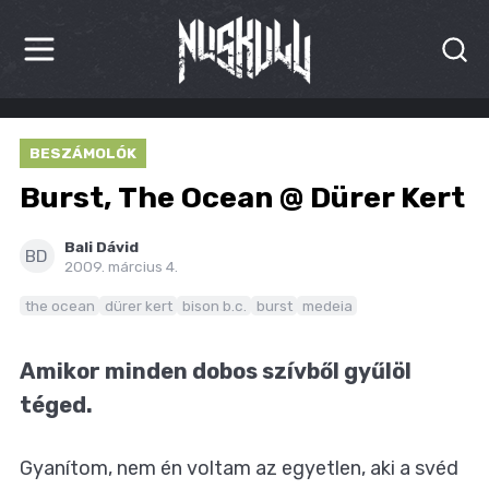
HÍREK
BESZÁMOLÓK
KRITIKÁK
Burst, The Ocean @ Dürer Kert
BESZÁMOLÓK
Bali Dávid
BD
2009. március 4.
INTERJÚK
the ocean
dürer kert
bison b.c.
burst
medeia
PREMIEREK
Amikor minden dobos szívből gyűlöl
KULT
téged.
MÁSVILÁG
Gyanítom, nem én voltam az egyetlen, aki a svéd
BLOG