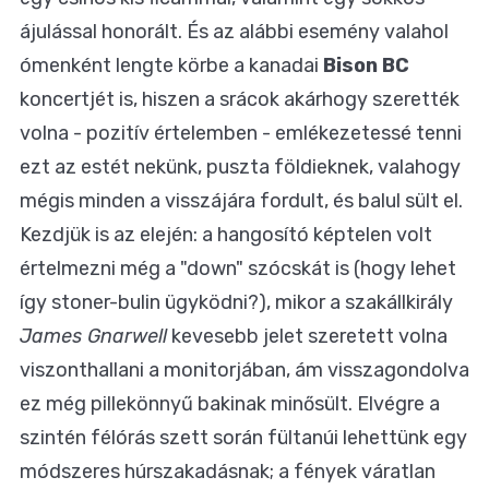
ájulással honorált. És az alábbi esemény valahol
ómenként lengte körbe a kanadai
Bison BC
koncertjét is, hiszen a srácok akárhogy szerették
volna - pozitív értelemben - emlékezetessé tenni
ezt az estét nekünk, puszta földieknek, valahogy
mégis minden a visszájára fordult, és balul sült el.
Kezdjük is az elején: a hangosító képtelen volt
értelmezni még a "down" szócskát is (hogy lehet
így stoner-bulin ügyködni?), mikor a szakállkirály
James Gnarwell
kevesebb jelet szeretett volna
viszonthallani a monitorjában, ám visszagondolva
ez még pillekönnyű bakinak minősült. Elvégre a
szintén félórás szett során fültanúi lehettünk egy
módszeres húrszakadásnak; a fények váratlan