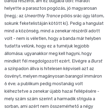
banda részéről, ám ez dugába dőlt: maradt
helyette a parasztos pogózás, jó magyarosan
(megj.: az
Unearthly Trance
pólós srác úgy látom,
sokunk feketelistáján kötött ki). Pedig a hangulat
mind a közönség, mind a zenekar részéről adott
volt - nem is véletlen, hogy a banda már helyben
tudatta velünk, hogy ez a turnéjuk legjobb
állomása; ugyanakkor meg kell hagyni, hogy
mindkét fél megdolgozott ezért. Elvégre a
Burst
a színpadon állva is hitelesen képviseli azt az
ösvényt, melyen magányosan barangol immáron
6 éve; a publikum pedig mostanáig volt
kiéheztetve a zenekar újabb hazai fellépésére -
mely szám szám szerint a harmadik strigula a
sorban, ami azért nem összemérhető a négy