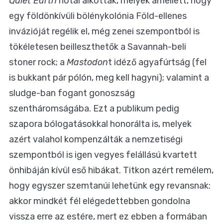
Quiet Earth
nótái alkották, melyek amellett, hogy
egy földönkívüli bölénykolónia Föld-ellenes
invázióját regélik el, még zenei szempontból is
tökéletesen beilleszthetők a Savannah-beli
stoner rock; a
Mastodon
t idéző agyafúrtság (fel
is bukkant pár pólón, meg kell hagyni); valamint a
sludge-ban fogant gonoszság
szentháromságába. Ezt a publikum pedig
szapora bólogatásokkal honorálta is, melyek
azért valahol kompenzálták a nemzetiségi
szempontból is igen vegyes felállású kvartett
önhibáján kívül eső hibákat. Titkon azért remélem,
hogy egyszer szemtanúi lehetünk egy revansnak:
akkor mindkét fél elégedettebben gondolna
vissza erre az estére, mert ez ebben a formában