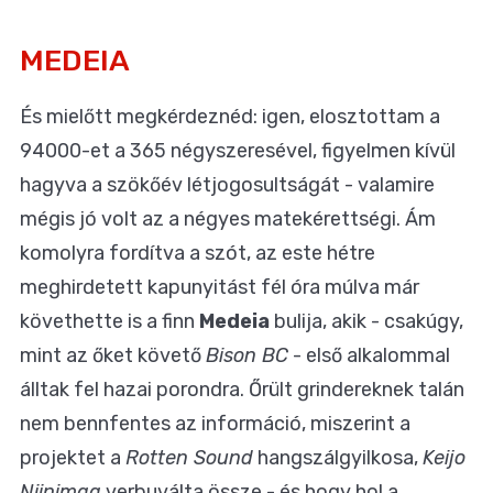
MEDEIA
És mielőtt megkérdeznéd: igen, elosztottam a
94000-et a 365 négyszeresével, figyelmen kívül
hagyva a szökőév létjogosultságát - valamire
mégis jó volt az a négyes matekérettségi. Ám
komolyra fordítva a szót, az este hétre
meghirdetett kapunyitást fél óra múlva már
követhette is a finn
Medeia
bulija, akik - csakúgy,
mint az őket követő
Bison BC
- első alkalommal
álltak fel hazai porondra. Őrült grindereknek talán
nem bennfentes az információ, miszerint a
projektet a
Rotten Sound
hangszálgyilkosa,
Keijo
Niinimaa
verbuválta össze - és hogy hol a