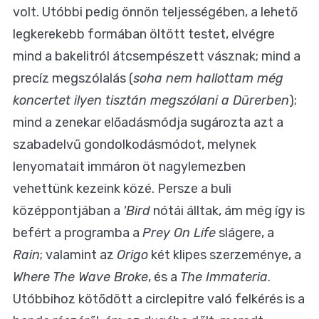
volt. Utóbbi pedig önnön teljességében, a lehető
legkerekebb formában öltött testet, elvégre
mind a bakelitról átcsempészett vásznak; mind a
precíz megszólalás (
soha nem hallottam még
koncertet ilyen tisztán megszólani a Dürerben
);
mind a zenekar előadásmódja sugározta azt a
szabadelvű gondolkodásmódot, melynek
lenyomatait immáron öt nagylemezben
vehettünk kezeink közé. Persze a buli
középpontjában a
'Bird
nótái álltak, ám még így is
befért a programba a
Prey On Life
slágere, a
Rain
; valamint az
Origo
két klipes szerzeménye, a
Where The Wave Broke
, és a
The Immateria
.
Utóbbihoz kötődött a circlepitre való felkérés is a