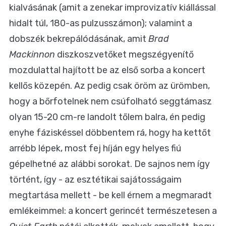
kialvásának (amit a zenekar improvizatív kiállással
hidalt túl, 180-as pulzusszámon); valamint a
dobszék bekrepálódásának, amit
Brad
Mackinnon
diszkoszvetőket megszégyenítő
mozdulattal hajított be az első sorba a koncert
kellős közepén. Az pedig csak öröm az ürömben,
hogy a bőrfotelnek nem csúfolható seggtámasz
olyan 15-20 cm-re landolt tőlem balra, én pedig
enyhe fáziskéssel döbbentem rá, hogy ha kettőt
arrébb lépek, most fej híján egy helyes fiú
gépelhetné az alábbi sorokat. De sajnos nem így
történt, így - az esztétikai sajátosságaim
megtartása mellett - be kell érnem a megmaradt
emlékeimmel: a koncert gerincét természetesen a