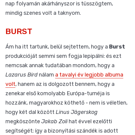
nap folyamán akárhányszor is tüsszögtem,
mindig szenes volt a taknyom.
BURST
Ám ha itt tartunk, belül sejtettem, hogy a
Burst
produkcióját semmi sem fogja lepipálni: és ezt
nemcsak annak tudatában mondom, hogy a
Lazarus Bird
nálam
a tavalyi év legjobb albuma
volt
, hanem az is dolgozott bennem, hogy a
zenekar első komolyabb Európa-turnéja is
hozzánk, magyarokhoz köthető - nem is véletlen,
hogy két dal között
Linus Jägerskog
megköszönte
Jakab Zoli
hat évvel ezelőtti
segítségét; így a bizonyítási szándék is adott