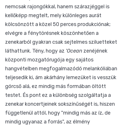
nemcsak rajongókkal, hanem szárazjéggel is
kellőképp megtelt, mely különleges aurát
kölcsönzött a közel 50 perces produkciónak;
elvégre a fénytörésnek köszönhetően a
zenekarból gyakran csak sejtelmes sziluetteket
láthattunk. Tény, hogy az
'Ocean
zenéjének
központi mozgatórugója egy sajátos
hangvételben megfogalmazódó melankóliában
teljesedik ki, ám akárhány lemezüket is vesszük
górcső alá, ez mindig más formában öltött
testet. És pont ez a különbség szolgáltatja a
zenekar koncertjeinek sokszínűségét is, hiszen
függetlenül attól, hogy "mindig más az íz, de
mindig ugyanaz a forrás", az élmény