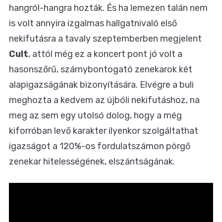
hangról-hangra hozták. És ha lemezen talán nem
is volt annyira izgalmas hallgatnivaló első
nekifutásra a tavaly szeptemberben megjelent
Cult
, attól még ez a koncert pont jó volt a
hasonszőrű, szárnybontogató zenekarok két
alapigazságának bizonyítására. Elvégre a buli
meghozta a kedvem az újbóli nekifutáshoz, na
meg az sem egy utolsó dolog, hogy a még
kiforróban levő karakter ilyenkor szolgáltathat
igazságot a 120%-os fordulatszámon pörgő
zenekar hitelességének, elszántságának.