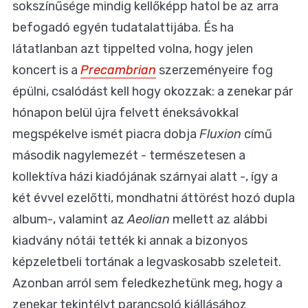
sokszínűsége mindig kellőképp hatol be az arra
befogadó egyén tudatalattijába. És ha
látatlanban azt tippelted volna, hogy jelen
koncert is a
Precambrian
szerzeményeire fog
épülni, csalódást kell hogy okozzak: a zenekar pár
hónapon belül újra felvett éneksávokkal
megspékelve ismét piacra dobja
Fluxion
című
második nagylemezét - természetesen a
kollektíva házi kiadójának szárnyai alatt -, így a
két évvel ezelőtti, mondhatni áttörést hozó dupla
album-, valamint az
Aeolian
mellett az alábbi
kiadvány nótái tették ki annak a bizonyos
képzeletbeli tortának a legvaskosabb szeleteit.
Azonban arról sem feledkezhetünk meg, hogy a
zenekar tekintélyt parancsoló kiállásához