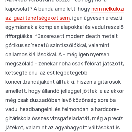
kapcsolat? A banda amellett, hogy
nem nélkülözi
az igazi tehetségeket sem
, igen ügyesen ereszti
egymásnak a komplex alapokkal és vadul reszelő
rifforgiákkal fűszerezett modern death metalt
gótikus színezetű szintiszólókkal, valamint
dallamos kiállásokkal. A - még igen nyersen
megszólaló - zenekar noha csak félórát játszott,
kétségtelenül az est legbetegebb
koncertbandájaként álltak ki, hiszen a gitárosok
amellett, hogy állandó jelleggel jöttek le az ekkor
még csak duzzadóban levő közönség soraiba
vadul headbangelni, és felmondani a hardcore-
gitáriskola összes vizsgafeladatát, még a precíz
játékot, valamint az agyahagyott váltásokat is