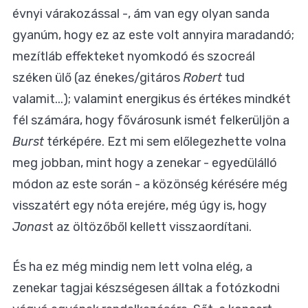
évnyi várakozással -, ám van egy olyan sanda
gyanúm, hogy ez az este volt annyira maradandó;
mezítláb effekteket nyomkodó és szocreál
széken ülő (az énekes/gitáros
Robert
tud
valamit...); valamint energikus és értékes mindkét
fél számára, hogy fővárosunk ismét felkerüljön a
Burst
térképére. Ezt mi sem előlegezhette volna
meg jobban, mint hogy a zenekar - egyedülálló
módon az este során - a közönség kérésére még
visszatért egy nóta erejére, még úgy is, hogy
Jonas
t az öltözőből kellett visszaordítani.
És ha ez még mindig nem lett volna elég, a
zenekar tagjai készségesen álltak a fotózkodni