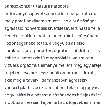
paradoxonként társul a hardcore
öntörvényűségével kacérkodó mozgáskultúra,
mely páratlan dinamizmussal, és a szélsőséges
agresszió nonverbális kivetülésével ruházta fel a
zenekar blokkját. Volt minden, mint a búcsúban:
közönségénekeltetés, elvegyülés az első
sorokban, gitárpörgetés, ugrálás a lábdobról - és
ehhez a lemezszintű megszólalás, valamint a
vizuális orgazmus élménye mellett még egy ereje
teljében levő professzionális zenekar is dukált,
akik még a tavalyi, dermesztően agresszív
koncertjüket is csuklóból überelték - még úgy is,
hogy (előre is elnézést a közönséges kifejezésért)
a dobos sikeresen fejbekúrt az ütőjével, és a mai