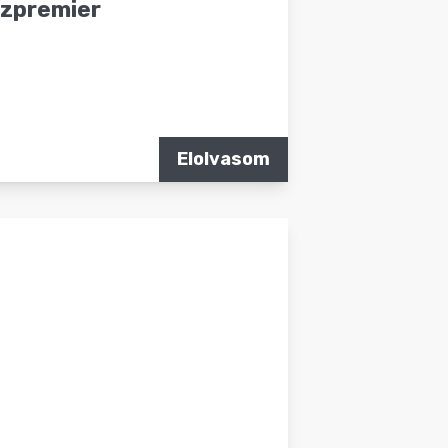
ezpremier
Elolvasom