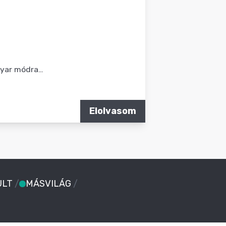
gyar módra…
Elolvasom
ULT
/
MÁSVILÁG
/