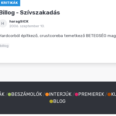
KRITIKÁK
Billog - Szívszakadás
haragSICK
H
2006. szeptember 10.
Hardcorból építkező, crustcoreba temetkező BETEGSÉG ma
billog
ÁK
/
BESZÁMOLÓK
/
INTERJÚK
/
PREMIEREK
/
K
BLOG