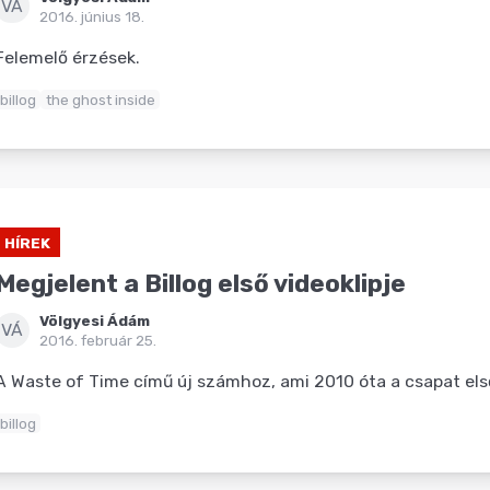
VÁ
2016. június 18.
Felemelő érzések.
billog
the ghost inside
HÍREK
Megjelent a Billog első videoklipje
Völgyesi Ádám
VÁ
2016. február 25.
A Waste of Time című új számhoz, ami 2010 óta a csapat első
billog