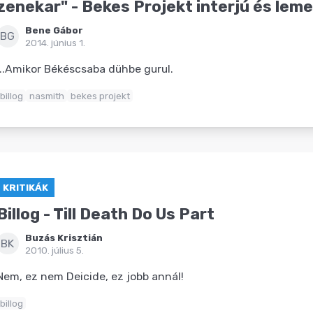
zenekar" - Bekes Projekt interjú és lem
Bene Gábor
BG
2014. június 1.
...Amikor Békéscsaba dühbe gurul.
billog
nasmith
bekes projekt
KRITIKÁK
Billog - Till Death Do Us Part
Buzás Krisztián
BK
2010. július 5.
Nem, ez nem Deicide, ez jobb annál!
billog