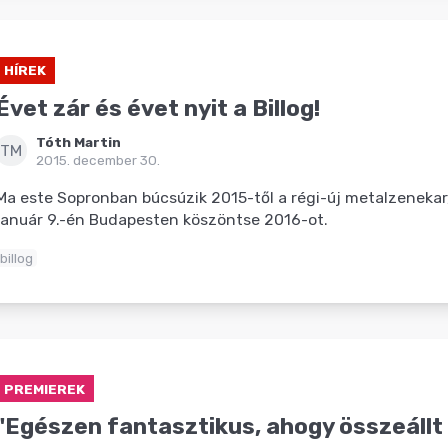
HÍREK
Évet zár és évet nyit a Billog!
Tóth Martin
TM
2015. december 30.
Ma este Sopronban búcsúzik 2015-től a régi-új metalzenekar
január 9.-én Budapesten köszöntse 2016-ot.
billog
PREMIEREK
"Egészen fantasztikus, ahogy összeállt 