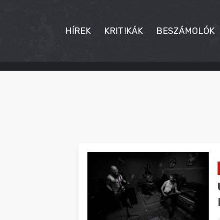
HÍREK
KRITIKÁK
BESZÁMOLÓK
HÍREK
KRITIKÁK
BESZÁMOLÓK
INTERJÚK
PREMIEREK
KULT
MÁSVILÁG