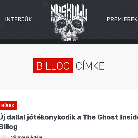
INTERJÚK
PREMIEREK
BILLOG
CÍMKE
HÍREK
Új dallal jótékonykodik a The Ghost Insid
Billog
Völgyesi Ádám