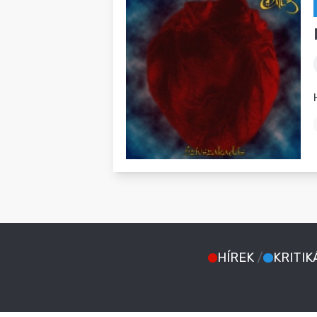
HÍREK
/
KRITIK