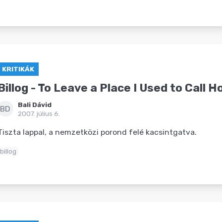
KRITIKÁK
Billog - To Leave a Place I Used to Call 
Bali Dávid
BD
2007. július 6.
Tiszta lappal, a nemzetközi porond felé kacsintgatva.
billog