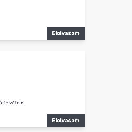
Elolvasom
 felvétele.
Elolvasom