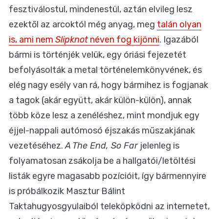
fesztiválostul, mindenestül, aztán elvileg lesz
ezektől az arcoktól még anyag, meg
talán olyan
is, ami nem
Slipknot
néven fog kijönni
. Igazából
bármi is történjék velük, egy óriási fejezetét
befolyásolták a metal történelemkönyvének, és
elég nagy esély van rá, hogy bármihez is fogjanak
a tagok (akár együtt, akár külön-külön), annak
több köze lesz a zenéléshez, mint mondjuk egy
éjjel-nappali autómosó éjszakás műszakjának
vezetéséhez.
A The End, So Far
jelenleg is
folyamatosan zsákolja be a hallgatói/letöltési
listák egyre magasabb pozícióit, így bármennyire
is próbálkozik Masztur Bálint
Taktahugyosgyulaiból teleköpködni az internetet,