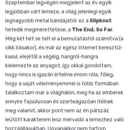
Szeptember legvégén megjelent az év egyik
legjobban várt lemeze, a világ jelenlegi egyik
legnagyobb metal bandájától: ez a
Slipknot
hetedik megmérettetése, a
The End, So Far
.
Még két hét se telt el a bemutatástól számítva (a
cikk írásakor), és már az egész internet keresztül-
kasul, elejétől a végéig, hangról-hangra
kielemezte az anyagot, így okkal gondoltam,
hogy nincs is igazán értelme írnom róla, főleg,
hogy a saját véleményemmel is több formában
találkoztam már a világhálón, meg ha az emberek
ennyire fajsúlyosan és szerteágazóan ítélnek
meg valamit, akkor pont nem az én párszáz
leütött karakterem lesz mérvadó a lemezhez való
hozzáállásukban. Ugyanakkor nem tartom