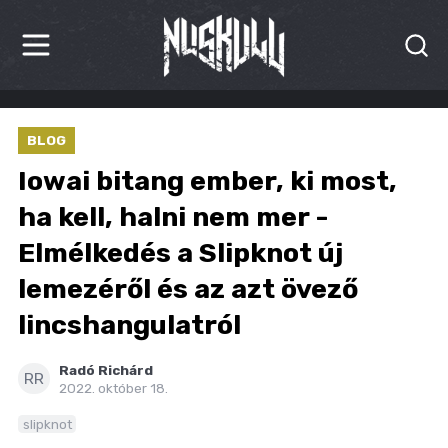
HÍREK
BLOG
KRITIKÁK
Iowai bitang ember, ki most,
BESZÁMOLÓK
ha kell, halni nem mer -
Elmélkedés a Slipknot új
INTERJÚK
lemezéről és az azt övező
PREMIEREK
lincshangulatról
KULT
Radó Richárd
RR
MÁSVILÁG
2022. október 18.
slipknot
BLOG