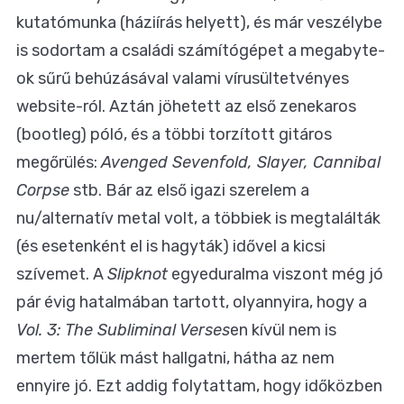
kutatómunka (háziírás helyett), és már veszélybe
is sodortam a családi számítógépet a megabyte-
ok sűrű behúzásával valami vírusültetvényes
website-ról. Aztán jöhetett az első zenekaros
(bootleg) póló, és a többi torzított gitáros
megőrülés:
Avenged Sevenfold, Slayer, Cannibal
Corpse
stb. Bár az első igazi szerelem a
nu/alternatív metal volt, a többiek is megtalálták
(és esetenként el is hagyták) idővel a kicsi
szívemet. A
Slipknot
egyeduralma viszont még jó
pár évig hatalmában tartott, olyannyira, hogy a
Vol. 3: The Subliminal Verses
en kívül nem is
mertem tőlük mást hallgatni, hátha az nem
ennyire jó. Ezt addig folytattam, hogy időközben