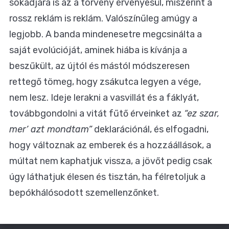
sokadjára is az a törvény érvényesül, miszerint a
rossz reklám is reklám. Valószínűleg amúgy a
legjobb. A banda mindenesetre megcsinálta a
saját evolúcióját, aminek hiába is kívánja a
beszűkült, az újtól és mástól módszeresen
rettegő tömeg, hogy zsákutca legyen a vége,
nem lesz. Ideje lerakni a vasvillát és a fáklyát,
továbbgondolni a vitát fűtő érveinket az
“ez szar,
mer’ azt mondtam”
deklarációnál, és elfogadni,
hogy változnak az emberek és a hozzáállások, a
múltat nem kaphatjuk vissza, a jövőt pedig csak
úgy láthatjuk élesen és tisztán, ha félretoljuk a
bepókhálósodott szemellenzőnket.