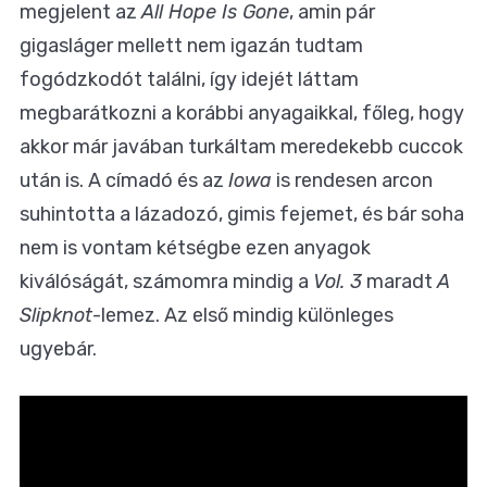
megjelent az
All Hope Is Gone
, amin pár
gigasláger mellett nem igazán tudtam
fogódzkodót találni, így idejét láttam
megbarátkozni a korábbi anyagaikkal, főleg, hogy
akkor már javában turkáltam meredekebb cuccok
után is. A címadó és az
Iowa
is rendesen arcon
suhintotta a lázadozó, gimis fejemet, és bár soha
nem is vontam kétségbe ezen anyagok
kiválóságát, számomra mindig a
Vol. 3
maradt
A
Slipknot
-lemez. Az első mindig különleges
ugyebár.