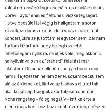
kísértem a
Slipknot
körüli történéseket, a
kulcsfontosságú tagok sajnálatos elhalálozásait,
Corey Taylor énekes feltűnési viszketegségét,
illetve becsülettel végig is hallgattam a soron
következő lemezeket is, de a varázs már elmúlt.
Koncertjükre se jutottam el egyszer sem, bár nem
tartom kizártnak, hogy ha legközelebb
lehetőségem nyílik rá, ne éljek vele, még akkor is,
ha nyilvánvalóan az “eredeti” felállást már
lekéstem. De annak ellenére, hogy a banda már
nem kifejezetten nekem zenél, sosem becsültem
alá az érdemeiket, illetve azt, ahova eljutottak
akár külső segítséggel, akár teljesen önerőből.
Noha rengeteg - főleg negatív - kritika érte a
kilenc maszkos faszit az elmúlt években, egészen