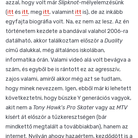
azzal, hogy volt már
Slipknot
-mélyelemzésünk
(
itt
és
itt
, meg
itt
, valamint
itt
is), de az inkább
egyfajta biográfia volt. Na, ez nem az lesz. Az én
történetem kezdete a bandával valahol 2006-ra
datálható, akkor találkoztam először a
Duality
című dalukkal, még általános iskolában,
informatika órán. Valami videó alá volt bevágva a
szám, és egyből be is rántott ez az agresszív,
zajos valami, amiről akkor még azt se tudtam,
hogy minek nevezzem. Igen, ebből már ki lehetett
következtetni, hogy büszke Y generációs vagyok,
akit nem a
Tony Hawk's Pro Skater
vagy az
MTV
kísért át először a tűzkeresztségen (bár
mindkettő megtalált a továbbiakban), hanem az
internet. Nyilván ahogy hazaértem, kezdődött is a