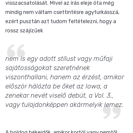
visszacsatolását. Mivel az írás eleje óta még
mindig nem váltam csettintésre agyturkásszá,
ezért pusztán azt tudom feltételezni, hogy a
rossz szájízűek
nem is egy adott stílust vagy műfaji
sajátosságokat szeretnének
viszonthallani, hanem az érzést, amikor
először hálózta be őket az
Iowa
, a
zenekar nevét viselő debüt, a
Vol. 3.
,
vagy tulajdonképpen akármelyik lemez.
A boldog békeidők, amikor kortól vagy nemtől