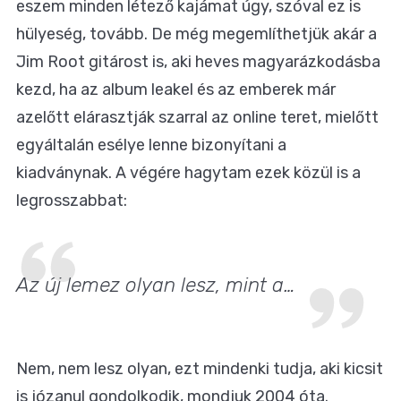
eszem minden létező kajámat úgy, szóval ez is
hülyeség, tovább. De még megemlíthetjük akár a
Jim Root gitárost is, aki heves magyarázkodásba
kezd, ha az album leakel és az emberek már
azelőtt elárasztják szarral az online teret, mielőtt
egyáltalán esélye lenne bizonyítani a
kiadványnak. A végére hagytam ezek közül is a
legrosszabbat:
Az új lemez olyan lesz, mint a…
Nem, nem lesz olyan, ezt mindenki tudja, aki kicsit
is józanul gondolkodik, mondjuk 2004 óta.