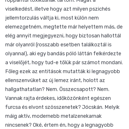
roppantul toxikusnak tartom. Magát a
viselkedést, illetve hogy azt milyen pszichés
jellemtorzulás váltja ki, most külön nem
elemezgetném, megtette már helyettem más, de
elég annyit megjegyezni, hogy biztosan hallottál
már olyanról (rosszabb esetben találkoztál is
olyannal), aki egy bandás póló láttán felkérdezte
a viselőjét, hogy tud-e tőlük pár számot mondani.
Főleg ezek az entitások mutatták ki legnagyobb
ellenszenvüket az új lemez iránt, holott az
hallgathatatlan? Nem. Összecsapott? Nem.
Vannak rajta érdekes, időközönként egészen
furcsa és elvont szösszenetek? Jócskán. Melyik
máig aktív, modernebb metalzenekarnak
nincsenek? Oké, értem én, hogy a legnagyobb