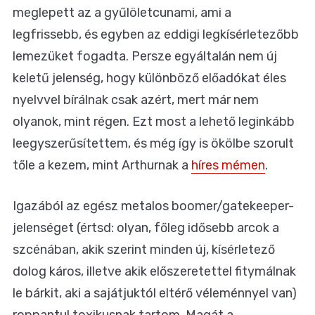
meglepett az a gyűlöletcunami, ami a
legfrissebb, és egyben az eddigi legkísérletezőbb
lemezüket fogadta. Persze egyáltalán nem új
keletű jelenség, hogy különböző előadókat éles
nyelvvel bírálnak csak azért, mert már nem
olyanok, mint régen. Ezt most a lehető leginkább
leegyszerűsítettem, és még így is ökölbe szorult
tőle a kezem, mint Arthurnak a
híres mémen
.
Igazából az egész metalos boomer/gatekeeper-
jelenséget (értsd: olyan, főleg idősebb arcok a
szcénában, akik szerint minden új, kísérletező
dolog káros, illetve akik előszeretettel fitymálnak
le bárkit, aki a sajátjuktól eltérő véleménnyel van)