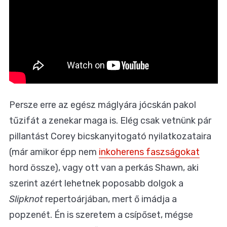
Persze erre az egész máglyára jócskán pakol
tűzifát a zenekar maga is. Elég csak vetnünk pár
pillantást Corey bicskanyitogató nyilatkozataira
(már amikor épp nem
inkoherens faszságokat
hord össze), vagy ott van a perkás Shawn, aki
szerint azért lehetnek poposabb dolgok a
Slipknot
repertoárjában, mert ő imádja a
popzenét. Én is szeretem a csípőset, mégse