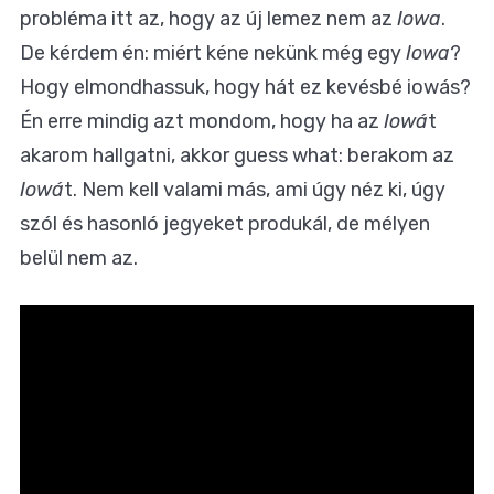
probléma itt az, hogy az új lemez nem az
Iowa
.
De kérdem én: miért kéne nekünk még egy
Iowa
?
Hogy elmondhassuk, hogy hát ez kevésbé iowás?
Én erre mindig azt mondom, hogy ha az
Iowá
t
akarom hallgatni, akkor guess what: berakom az
Iowá
t. Nem kell valami más, ami úgy néz ki, úgy
szól és hasonló jegyeket produkál, de mélyen
belül nem az.