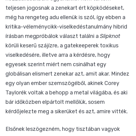
teljesen jogosnak a zenekart ért köpködéseket,
még ha rengeteg adu ellenük is szól, így ebben a
kritika-véleménycikk-viselkedéstanulmány hibrid
írásban megpróbálok választ találni a
Slipknot
körüli keserű szájízre, a gatekeeperek toxikus
viselkedésére, illetve arra a kérdésre, hogy
egyesek szerint miért nem csinálhat egy
globálisan elismert zenekar azt, amit akar. Mindez
egy olyan ember szemszögéből, akinek Corey
Taylorék voltak a behopp a metal világába, és aki
bár időközben elpártolt mellőlük, sosem
kérdőjelezte meg a sikerüket és azt, amire vitték.
Elsőnek leszögezném, hogy tisztában vagyok