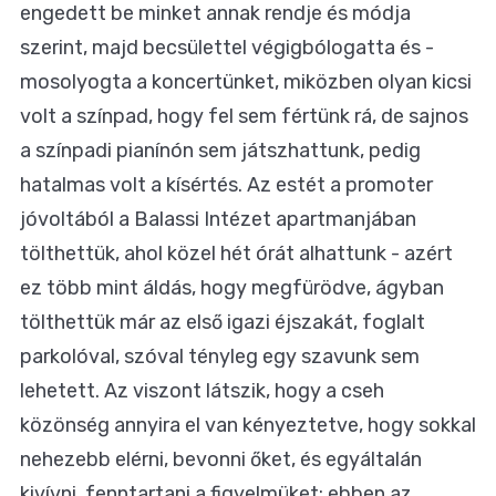
engedett be minket annak rendje és módja
szerint, majd becsülettel végigbólogatta és -
mosolyogta a koncertünket, miközben olyan kicsi
volt a színpad, hogy fel sem fértünk rá, de sajnos
a színpadi pianínón sem játszhattunk, pedig
hatalmas volt a kísértés. Az estét a promoter
jóvoltából a Balassi Intézet apartmanjában
tölthettük, ahol közel hét órát alhattunk - azért
ez több mint áldás, hogy megfürödve, ágyban
tölthettük már az első igazi éjszakát, foglalt
parkolóval, szóval tényleg egy szavunk sem
lehetett. Az viszont látszik, hogy a cseh
közönség annyira el van kényeztetve, hogy sokkal
nehezebb elérni, bevonni őket, és egyáltalán
kivívni, fenntartani a figyelmüket: ebben az