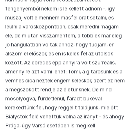
térigényemből nekem is le kellett adnom -, így
muszáj volt elmennem másfél órát sétálni, és
leülni a városközpontban, csak meredni magam
elé, de miután visszamentem, a többiek már elég
jó hangulatban voltak ahhoz, hogy tudjam, én
alszom el először, és én is kelek fel az utolsók
között. Az ébredés épp annyira volt szürreális,
amennyire azt várni lehet: Tomi, a gitárosunk és a
vemhes cica néztek engem keléskor, azért ez nem
a megszokott rendje az életünknek. De mind
mosolyogva, fürdetlenül, fáradt bukéval
kerekedtünk fel, hogy reggelit találjunk, mielőtt
Bialystok felé vehettük volna az irányt - és ahogy
Prága, úgy Varsó esetében is meg kell