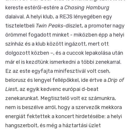
kereste estéről-estére a
Chasing Hamburg
dalaival. A helyi klub, a REJS lényegében egy
tiszteletbeli
Twin Peaks
-díszlet, a promoter nagy
örömmel fogadott minket - miközben épp a helyi
színház és a klub között ingázott, mert ott
dolgozott közben –, és a cuccok lepakolása után
már el is kezdtünk ismerkedni a többi zenekarral.
Ez az este egyfajta minifesztivál volt cseh,
belorusz és lengyel fellépőkkel, ide értve a
Drip of
Lies
t, az egyik kedvenc európai d-beat
zenekarunkat. Megtisztelő volt ez számunkra,
nem is beszélve arról, hogy a szervezők mekkora
energiát fektettek a koncert hirdetésébe: a helyi
hangszerbolt, és még a háztartási üzlet