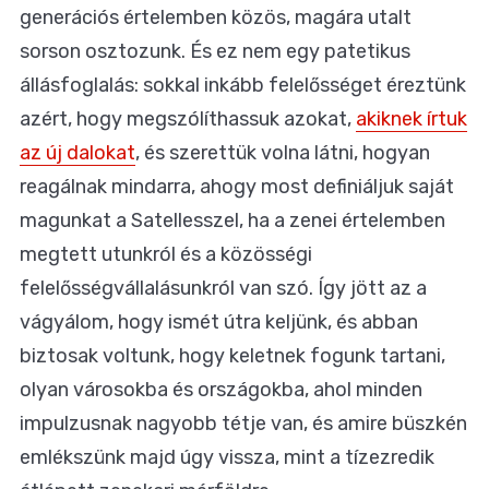
generációs értelemben közös, magára utalt
sorson osztozunk. És ez nem egy patetikus
állásfoglalás: sokkal inkább felelősséget éreztünk
azért, hogy megszólíthassuk azokat,
akiknek írtuk
az új dalokat
, és szerettük volna látni, hogyan
reagálnak mindarra, ahogy most definiáljuk saját
magunkat a Satellesszel, ha a zenei értelemben
megtett utunkról és a közösségi
felelősségvállalásunkról van szó. Így jött az a
vágyálom, hogy ismét útra keljünk, és abban
biztosak voltunk, hogy keletnek fogunk tartani,
olyan városokba és országokba, ahol minden
impulzusnak nagyobb tétje van, és amire büszkén
emlékszünk majd úgy vissza, mint a tízezredik