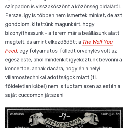
színpadon is visszaköszönt a közönség oldaláról.
Persze, így is többen nem ismertek minket, de azt
gondolom, kitettünk magunkért, hogy
bizonyíthassunk - a terem már a beállásunk alatt
megtelt, és amint elkezdődött a
The Wolf You
Feed
, egy folyamatos, fülledt örvénylés volt az
egész este, ahol mindenkit igyekeztünk bevonni a
koncertbe, annak dacára, hogy én a helyi
villamostechnikai adottságok miatt (ti.
földeletlen kábel) nem is tudtam ezen az estén a
saját cuccomon játszani.