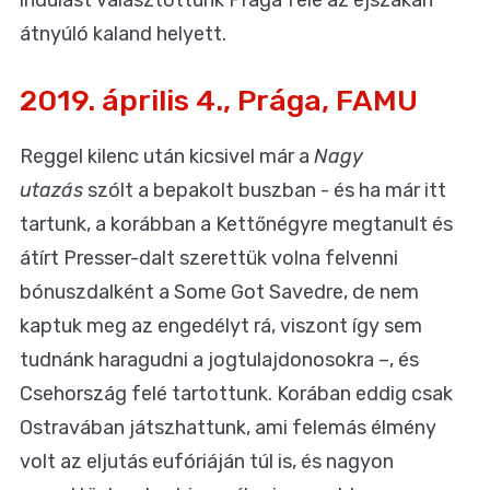
átnyúló kaland helyett.
2019. április 4., Prága, FAMU
Reggel kilenc után kicsivel már a
Nagy
utazás
szólt a bepakolt buszban - és ha már itt
tartunk,
a korábban a Kettőnégyre megtanult
és
átírt Presser-dalt szerettük volna felvenni
bónuszdalként a Some Got Savedre, de nem
kaptuk meg az engedélyt rá, viszont így sem
tudnánk haragudni a jogtulajdonosokra –, és
Csehország felé tartottunk. Korában eddig csak
Ostravában játszhattunk, ami felemás élmény
volt az eljutás eufóriáján túl is, és nagyon