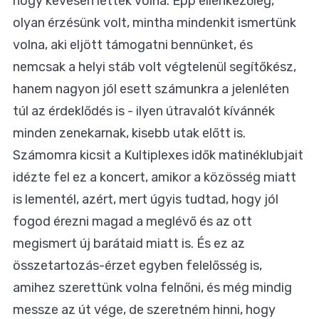
hogy kevesen lettek volna. Épp ellenkezőleg,
olyan érzésünk volt, mintha mindenkit ismertünk
volna, aki eljött támogatni bennünket, és
nemcsak a helyi stáb volt végtelenül segítőkész,
hanem nagyon jól esett számunkra a jelenléten
túl az érdeklődés is - ilyen útravalót kívánnék
minden zenekarnak, kisebb utak előtt is.
Számomra kicsit a Kultiplexes idők matinéklubjait
idézte fel ez a koncert, amikor a közösség miatt
is lementél, azért, mert úgyis tudtad, hogy jól
fogod érezni magad a meglévő és az ott
megismert új barátaid miatt is. És ez az
összetartozás-érzet egyben felelősség is,
amihez szerettünk volna felnőni, és még mindig
messze az út vége, de szeretném hinni, hogy