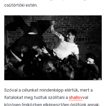
csütörtöki estén.
Szóval a célunkat mindenképp elértük, mert a
fiatalokat meg tudtuk szólítani a
shallov
val
közösen (miközben elképesztően örültünk annak,