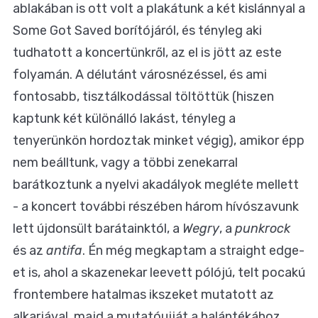
ablakában is ott volt a plakátunk a két kislánnyal a
Some Got Saved borítójáról, és tényleg aki
tudhatott a koncertünkről, az el is jött az este
folyamán. A délutánt városnézéssel, és ami
fontosabb, tisztálkodással töltöttük (hiszen
kaptunk két különálló lakást, tényleg a
tenyerünkön hordoztak minket végig), amikor épp
nem beálltunk, vagy a többi zenekarral
barátkoztunk a nyelvi akadályok megléte mellett
- a koncert további részében három hívószavunk
lett újdonsült barátainktól, a
Wegry
, a
punkrock
és az
antifa
. Én még megkaptam a straight edge-
et is, ahol a skazenekar leevett pólójú, telt pocakú
frontembere hatalmas ikszeket mutatott az
alkarjával, majd a mutatóujját a halántékához