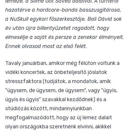
lemeze, a Some Got Saved dalaival. A turnéról
hazatérve a hardcore-banda basszusgitárosa,
a NuSkull egykori főszerkesztője, Bali Dávid sok
év után újra billentyűzetet ragadott, hogy
elmesélje a saját és persze a zenekar élményeit.
Ennek olvasod most az első felét.
Tavaly januárban, amikor még félúton voltunk a
vidéki koncertek, az önbeteljesítő jóslatok
stresszfaktora (tudjátok, a mondatok, amik
"úgysem, de úgysem, de úgysem", vagy "úgyis,
úgyis és úgyis" szavakkal kezdődnek) és a
stúdiózás között, mindannyiunkban
megfogalmazódott, hogy az új lemez dalait
olyan országokba szeretnénk elvinni, akikkel