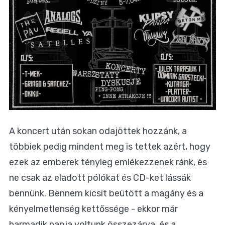
A koncert után sokan odajöttek hozzánk, a
többiek pedig mindent meg is tettek azért, hogy
ezek az emberek tényleg emlékezzenek ránk, és
ne csak az eladott pólókat és CD-ket lássák
bennünk. Bennem kicsit beütött a magány és a
kényelmetlenség kettőssége - ekkor már
harmadik napja voltunk összezárva, és a