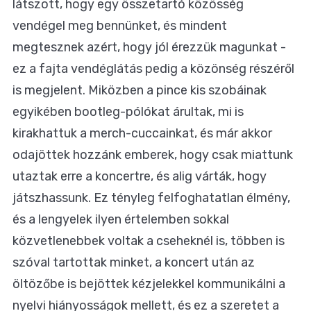
látszott, hogy egy összetartó közösség
vendégel meg bennünket, és mindent
megtesznek azért, hogy jól érezzük magunkat -
ez a fajta vendéglátás pedig a közönség részéről
is megjelent. Miközben a pince kis szobáinak
egyikében bootleg-pólókat árultak, mi is
kirakhattuk a merch-cuccainkat, és már akkor
odajöttek hozzánk emberek, hogy csak miattunk
utaztak erre a koncertre, és alig várták, hogy
játszhassunk. Ez tényleg felfoghatatlan élmény,
és a lengyelek ilyen értelemben sokkal
közvetlenebbek voltak a cseheknél is, többen is
szóval tartottak minket, a koncert után az
öltözőbe is bejöttek kézjelekkel kommunikálni a
nyelvi hiányosságok mellett, és ez a szeretet a