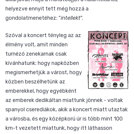
helyezve ennyit tett még hozzá a
gondolatmenetéhez: "
intellekt
".
Szóval a koncert tényleg az az
élmény volt, amit minden
turnézó zenekarnak csak
kívánhatunk: hogy napközben
megismerhetjük a várost, hogy
közben beszélhetünk az
emberekkel, hogy egyébként
az emberek dedikáltan miattunk jönnek - voltak
spanyol cserediákok, akik a koncert miatt utaztak
a városba, és egy középkorú úr is több mint 100
km-t vezetett miattunk, hogy itt láthasson