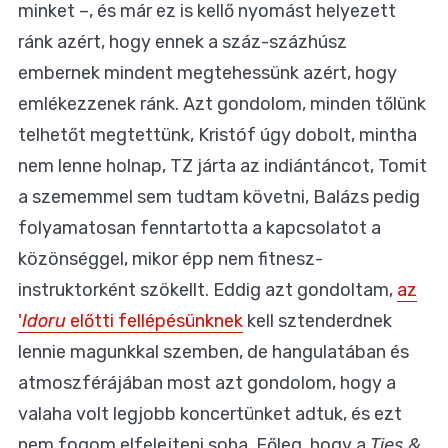
minket –, és már ez is kellő nyomást helyezett
ránk azért, hogy ennek a száz-százhúsz
embernek mindent megtehessünk azért, hogy
emlékezzenek ránk. Azt gondolom, minden tőlünk
telhetőt megtettünk, Kristóf úgy dobolt, mintha
nem lenne holnap, TZ járta az indiántáncot, Tomit
a szememmel sem tudtam követni, Balázs pedig
folyamatosan fenntartotta a kapcsolatot a
közönséggel, mikor épp nem fitnesz-
instruktorként szökellt. Eddig azt gondoltam,
az
'
Idoru
előtti fellépésünknek
kell sztenderdnek
lennie magunkkal szemben, de hangulatában és
atmoszférájában most azt gondolom, hogy a
valaha volt legjobb koncertünket adtuk, és ezt
nem fogom elfelejteni soha. Főleg, hogy a
Ties &