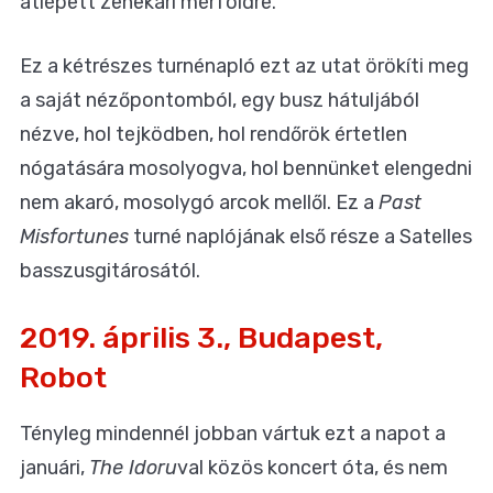
átlépett zenekari mérföldre.
Ez a kétrészes turnénapló ezt az utat örökíti meg
a saját nézőpontomból, egy busz hátuljából
nézve, hol tejködben, hol rendőrök értetlen
nógatására mosolyogva, hol bennünket elengedni
nem akaró, mosolygó arcok mellől. Ez a
Past
Misfortunes
turné naplójának első része a Satelles
basszusgitárosától.
2019. április 3., Budapest,
Robot
Tényleg mindennél jobban vártuk ezt a napot a
januári,
The Idoru
val közös koncert óta, és nem