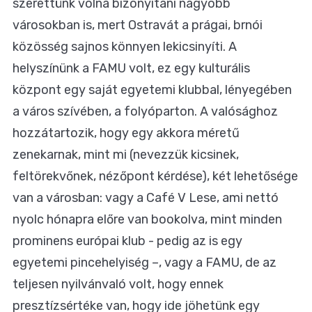
szerettünk volna bizonyítani nagyobb
városokban is, mert Ostravát a prágai, brnói
közösség sajnos könnyen lekicsinyíti. A
helyszínünk a FAMU volt, ez egy kulturális
központ egy saját egyetemi klubbal, lényegében
a város szívében, a folyóparton. A valósághoz
hozzátartozik, hogy egy akkora méretű
zenekarnak, mint mi (nevezzük kicsinek,
feltörekvőnek, nézőpont kérdése), két lehetősége
van a városban: vagy a Café V Lese, ami nettó
nyolc hónapra előre van bookolva, mint minden
prominens európai klub - pedig az is egy
egyetemi pincehelyiség –, vagy a FAMU, de az
teljesen nyilvánvaló volt, hogy ennek
presztízsértéke van, hogy ide jöhetünk egy