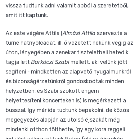
vissza tudtunk adni valamit abból a szeretetből,
amit itt kaptunk.
Az este végére Attila (
Almási Attila
szervezte a
turné hatnyolcadát, ill. ő vezetett nekünk végig az
úton, lényegében a zenekar tiszteletbeli hetedik
tagja lett
Barkóczi Szabi
mellett, aki velünk jött
segíteni - mindketten az alapvető nyugalmunkról
és bizonságérzetünkről gondoskodtak minden
helyzetben, és Szabi szokott engem
helyettesíteni koncerteken is) is megérkezett a
busszal, így már ide tudtunk bepakolni, de közös
megegyezés alapján az utolsó éjszakát még
mindenki otthon tölthette, így egy kora reggeli
indulást választottunk Prága felé az éjszakán