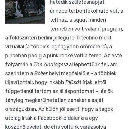
hetedik születésnapját
ünnepelte: borítékolható volt a
teltház, a squat minden
termében volt valami program,
a földszinten berlini jellegű lo-fi techno ment
vizuállal (a többiek legnagyobb örömére is), a
pincében pedig a punk rocké volt a terep. Az este
folyamán a
The Analogs
szal léphettünk fel, ami
szerintem a
Böiler
helyi megfelelője - a többiek
kijavítottak, hogy inkább
PiCsá
t írjak, ettől
függetlenül tartom az álláspontomat –, és ők
tényleg megkerülhetetlen zenekar a saját
országukban. Az külön jól esett, hogy a tagok
utólag írtak a Facebook-oldalunkra egy
köszönőlevelet, de el is voltunk varázsolva