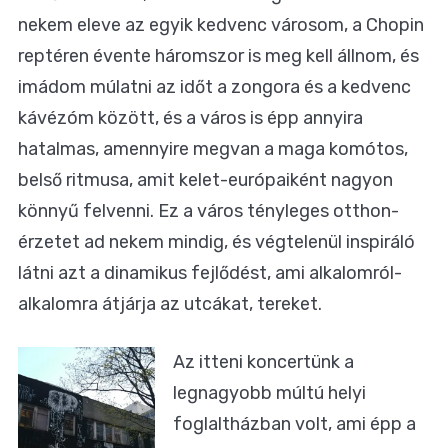
nekem eleve az egyik kedvenc városom, a Chopin
reptéren évente háromszor is meg kell állnom, és
imádom múlatni az időt a zongora és a kedvenc
kávézóm között, és a város is épp annyira
hatalmas, amennyire megvan a maga komótos,
belső ritmusa, amit kelet-európaiként nagyon
könnyű felvenni. Ez a város tényleges otthon-
érzetet ad nekem mindig, és végtelenül inspiráló
látni azt a dinamikus fejlődést, ami alkalomról-
alkalomra átjárja az utcákat, tereket.
Az itteni koncertünk a
legnagyobb múltú helyi
foglaltházban volt, ami épp a