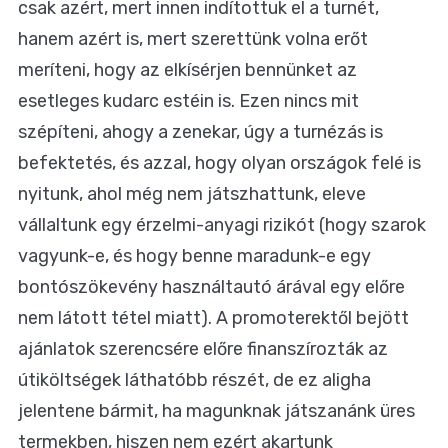
csak azért, mert innen indítottuk el a turnét,
hanem azért is, mert szerettünk volna erőt
meríteni, hogy az elkísérjen bennünket az
esetleges kudarc estéin is. Ezen nincs mit
szépíteni, ahogy a zenekar, úgy a turnézás is
befektetés, és azzal, hogy olyan országok felé is
nyitunk, ahol még nem játszhattunk, eleve
vállaltunk egy érzelmi-anyagi rizikót (hogy szarok
vagyunk-e, és hogy benne maradunk-e egy
bontószökevény használtautó árával egy előre
nem látott tétel miatt). A promoterektől bejött
ajánlatok szerencsére előre finanszírozták az
útiköltségek láthatóbb részét, de ez aligha
jelentene bármit, ha magunknak játszanánk üres
termekben, hiszen nem ezért akartunk