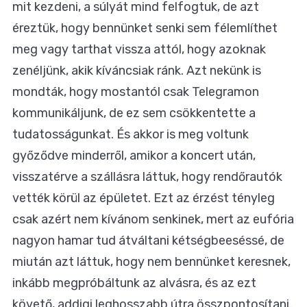
mit kezdeni, a súlyát mind felfogtuk, de azt
éreztük, hogy bennünket senki sem félemlíthet
meg vagy tarthat vissza attól, hogy azoknak
zenéljünk, akik kíváncsiak ránk. Azt nekünk is
mondták, hogy mostantól csak Telegramon
kommunikáljunk, de ez sem csökkentette a
tudatosságunkat. És akkor is meg voltunk
győződve minderről, amikor a koncert után,
visszatérve a szállásra láttuk, hogy rendőrautók
vették körül az épületet. Ezt az érzést tényleg
csak azért nem kívánom senkinek, mert az eufória
nagyon hamar tud átváltani kétségbeeséssé, de
miután azt láttuk, hogy nem bennünket keresnek,
inkább megpróbáltunk az alvásra, és az ezt
követő, addigi leghosszabb útra összpontosítani.