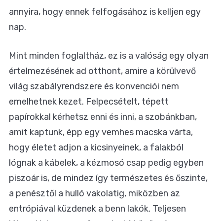
annyira, hogy ennek felfogásához is kelljen egy
nap.
Mint minden foglaltház, ez is a valóság egy olyan
értelmezésének ad otthont, amire a körülvevő
világ szabályrendszere és konvenciói nem
emelhetnek kezet. Felpecsételt, tépett
papírokkal kérhetsz enni és inni, a szobánkban,
amit kaptunk, épp egy vemhes macska várta,
hogy életet adjon a kicsinyeinek, a falakból
lógnak a kábelek, a kézmosó csap pedig egyben
piszoár is, de mindez így természetes és őszinte,
a penésztől a hulló vakolatig, miközben az
entrópiával küzdenek a benn lakók. Teljesen