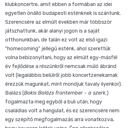
klubkoncertre, amit ebben a formában az idei
egyetlen önálló budapesti esténknek is szántunk.
Szerencsére az elmúlt években már többször
játszhattunk, akár alanyi jogon is a saját
otthonunkban, de talán ez volt az első igazi
"homecoming" jellegű esténk, ahol szerettük
volna bebizonyítani, hogy az elmúlt egy-másfél
év fejlődése a részünkről nemcsak múló ábránd
volt (legalábbis belülről jobb koncertzenekarnak
érezzük magunkat, mint mondjuk tavaly ilyenkor).
Balázs (
Bokis Balázs frontember - a szerk.
)
fogalmazta meg egyből a buli után, hogy
családias volt a hangulat, és ez szerencsére nem
egy szépítő megfogalmazás arra vonatkozva,