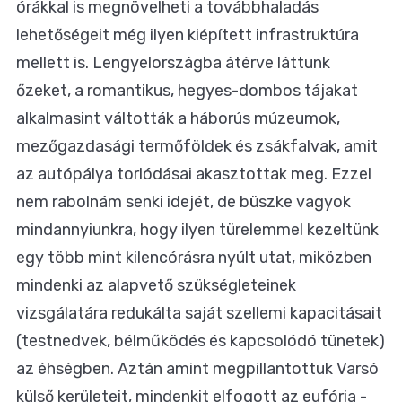
órákkal is megnövelheti a továbbhaladás
lehetőségeit még ilyen kiépített infrastruktúra
mellett is. Lengyelországba átérve láttunk
őzeket, a romantikus, hegyes-dombos tájakat
alkalmasint váltották a háborús múzeumok,
mezőgazdasági termőföldek és zsákfalvak, amit
az autópálya torlódásai akasztottak meg. Ezzel
nem rabolnám senki idejét, de büszke vagyok
mindannyiunkra, hogy ilyen türelemmel kezeltünk
egy több mint kilencórásra nyúlt utat, miközben
mindenki az alapvető szükségleteinek
vizsgálatára redukálta saját szellemi kapacitásait
(testnedvek, bélműködés és kapcsolódó tünetek)
az éhségben. Aztán amint megpillantottuk Varsó
külső kerületeit, mindenkit elfogott az eufória -