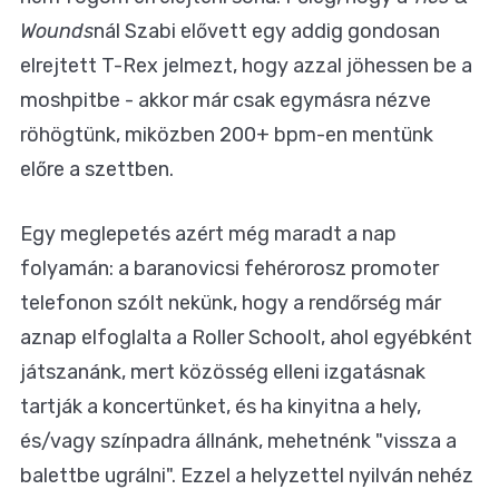
Wounds
nál Szabi elővett egy addig gondosan
elrejtett T-Rex jelmezt, hogy azzal jöhessen be a
moshpitbe - akkor már csak egymásra nézve
röhögtünk, miközben 200+ bpm-en mentünk
előre a szettben.
Egy meglepetés azért még maradt a nap
folyamán: a baranovicsi fehérorosz promoter
telefonon szólt nekünk, hogy a rendőrség már
aznap elfoglalta a Roller Schoolt, ahol egyébként
játszanánk, mert közösség elleni izgatásnak
tartják a koncertünket, és ha kinyitna a hely,
és/vagy színpadra állnánk, mehetnénk "vissza a
balettbe ugrálni". Ezzel a helyzettel nyilván nehéz