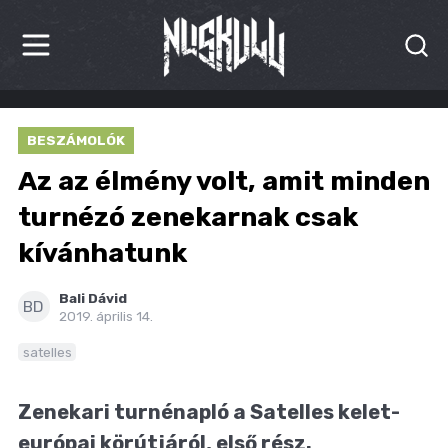
HÍREK
BESZÁMOLÓK
KRITIKÁK
Az az élmény volt, amit minden
BESZÁMOLÓK
turnézó zenekarnak csak
kívánhatunk
INTERJÚK
PREMIEREK
Bali Dávid
BD
2019. április 14.
KULT
satelles
MÁSVILÁG
Zenekari turnénapló a Satelles kelet-
BLOG
európai körútjáról, első rész.