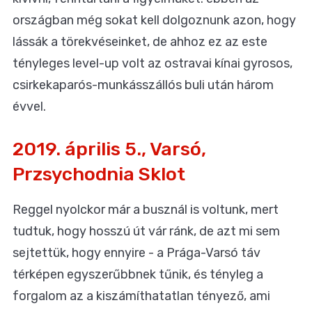
országban még sokat kell dolgoznunk azon, hogy
lássák a törekvéseinket, de ahhoz ez az este
tényleges level-up volt az ostravai kínai gyrosos,
csirkekaparós-munkásszállós buli után három
évvel.
2019. április 5., Varsó,
Przsychodnia Sklot
Reggel nyolckor már a busznál is voltunk, mert
tudtuk, hogy hosszú út vár ránk, de azt mi sem
sejtettük, hogy ennyire - a Prága-Varsó táv
térképen egyszerűbbnek tűnik, és tényleg a
forgalom az a kiszámíthatatlan tényező, ami