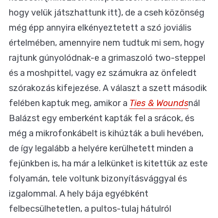
hogy velük játszhattunk itt), de a cseh közönség
még épp annyira elkényeztetett a szó joviális
értelmében, amennyire nem tudtuk mi sem, hogy
rajtunk gúnyolódnak-e a grimaszoló two-steppel
és a moshpittel, vagy ez számukra az önfeledt
szórakozás kifejezése. A választ a szett második
felében kaptuk meg, amikor a
Ties & Wounds
nál
Balázst egy emberként kapták fel a srácok, és
még a mikrofonkábelt is kihúzták a buli hevében,
de így legalább a helyére kerülhetett minden a
fejünkben is, ha már a lelkünket is kitettük az este
folyamán, tele voltunk bizonyításvággyal és
izgalommal. A hely bája egyébként
felbecsülhetetlen, a pultos-tulaj hátulról