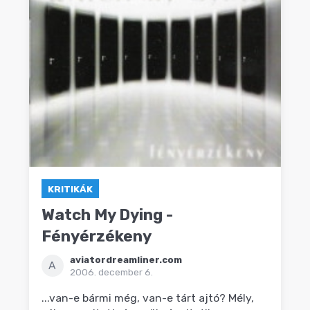
KRITIKÁK
Watch My Dying -
Fényérzékeny
aviatordreamliner.com
A
2006. december 6.
...van-e bármi még, van-e tárt ajtó? Mély,