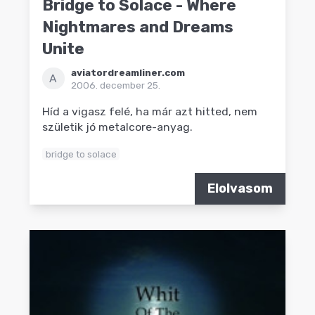
Bridge to Solace - Where
Nightmares and Dreams
Unite
aviatordreamliner.com
A
2006. december 25.
Híd a vigasz felé, ha már azt hitted, nem
születik jó metalcore-anyag.
bridge to solace
Elolvasom