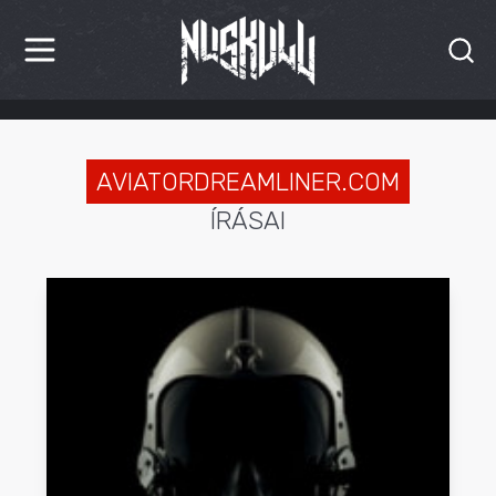
HÍREK
KRITIKÁK
AVIATORDREAMLINER.COM
ÍRÁSAI
BESZÁMOLÓK
INTERJÚK
PREMIEREK
KULT
MÁSVILÁG
BLOG