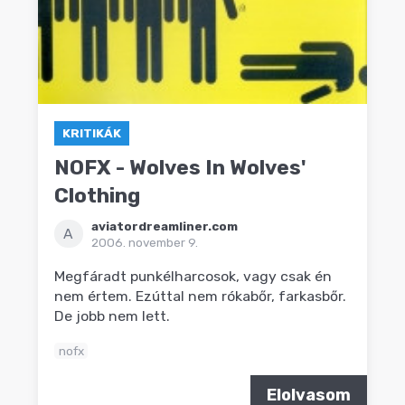
KRITIKÁK
NOFX - Wolves In Wolves'
Clothing
aviatordreamliner.com
A
2006. november 9.
Megfáradt punkélharcosok, vagy csak én
nem értem. Ezúttal nem rókabőr, farkasbőr.
De jobb nem lett.
nofx
Elolvasom