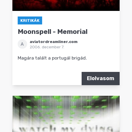
KRITIKÁK
Moonspell - Memorial
aviatordreamliner.com
A
2006. december 7.
Magára talált a portugál brigád.
Elolvasom