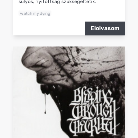
súlyos, nyitottság szükségeltetik.
watch my dying
Elolvasom