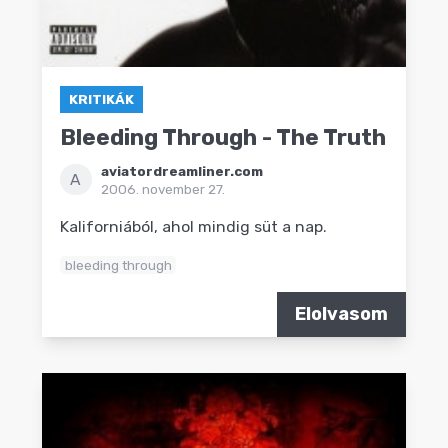
KRITIKÁK
Bleeding Through - The Truth
aviatordreamliner.com
A
2006. november 27.
Kaliforniából, ahol mindig süt a nap.
bleeding through
Elolvasom