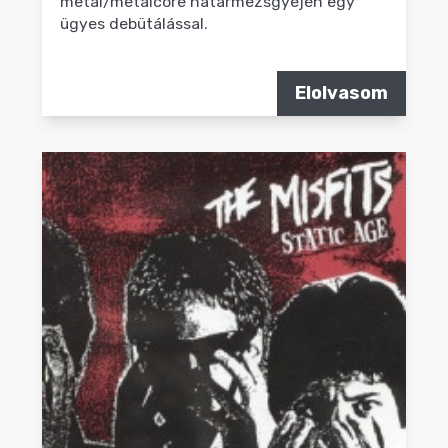
metal/metalcore határmezsgyéjén egy
ügyes debütálással.
Elolvasom