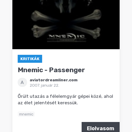
KRITIKÁK
Mnemic - Passenger
aviatordreamliner.com
A
2007. január 22.
Őrült utazás a félelemgyár gépei közé, ahol
az élet jelentését keressük.
mnemic
Elolvasom