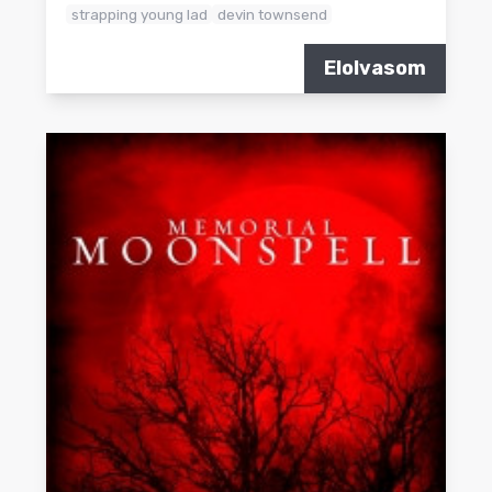
strapping young lad
devin townsend
Elolvasom