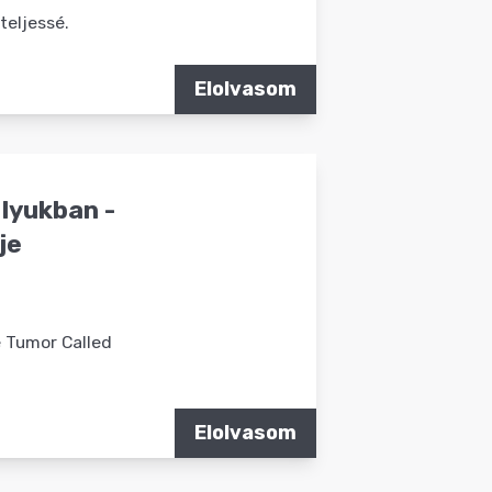
teljessé.
Elolvasom
 lyukban -
je
e Tumor Called
Elolvasom