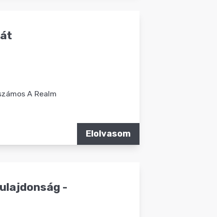
sát
 számos A Realm
Elolvasom
ulajdonság -