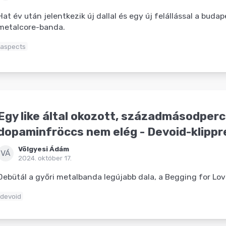
Hat év után jelentkezik új dallal és egy új felállással a buda
metalcore-banda.
aspects
Egy like által okozott, századmásodperc
dopaminfröccs nem elég - Devoid-klippr
Völgyesi Ádám
VÁ
2024. október 17.
Debütál a győri metalbanda legújabb dala, a Begging for Lov
devoid