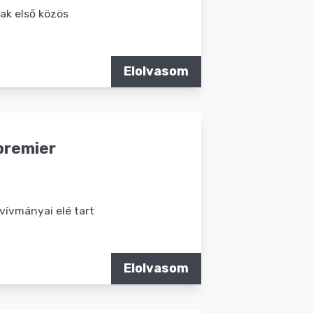
ak első közös
Elolvasom
lpremier
 vívmányai elé tart
Elolvasom