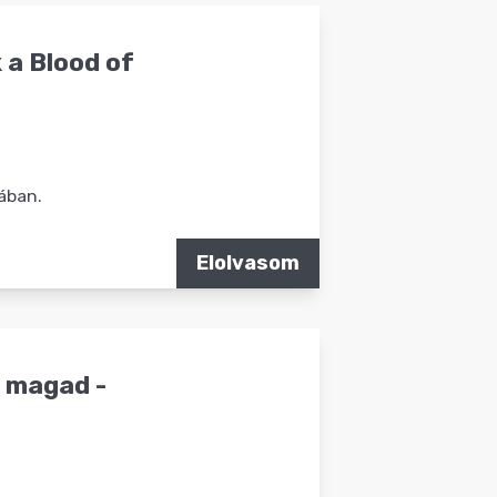
 a Blood of
ában.
Elolvasom
d magad -