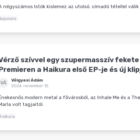
A négyszámos Istók kislemez az utolsó, címadó tétellel válik 
bipolaris
Vérző szívvel egy szupermasszív fekete
Premieren a Haikura első EP-je és új klip
Völgyesi Ádám
VÁ
2024. november 15.
Énekesnős modern metal a fővárosból, az Inhale Me és a Th
Marla volt tagjaitól.
haikura