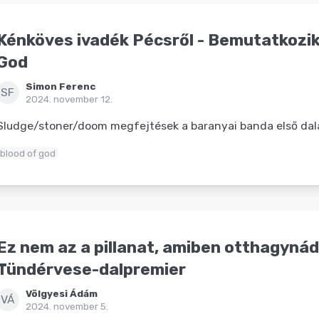
Kénköves ivadék Pécsről - Bemutatkozik
God
Simon Ferenc
SF
2024. november 12.
Sludge/stoner/doom megfejtések a baranyai banda első dal
blood of god
Ez nem az a pillanat, amiben otthagyná
Tündérvese-dalpremier
Völgyesi Ádám
VÁ
2024. november 5.