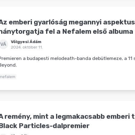
Az emberi gyarlóság megannyi aspektu
hánytorgatja fel a Nefalem első albuma
Völgyesi Ádám
VÁ
2024. október 11.
Premieren a budapesti melodeath-banda debütlemeze, a 11
Beyond.
nefalem
A remény, mint a legmakacsabb emberi t
Black Particles-dalpremier