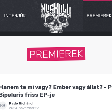
INTERJÚK
PREMIEREK
PREMIEREK
Hanem te mi vagy? Ember vagy állat? - 
Bipølaris friss EP-je
Radó Richárd
RR
2024. november 26.