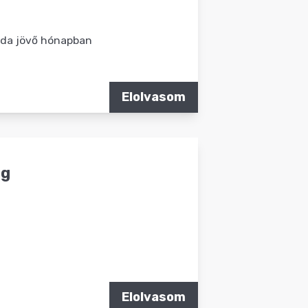
nda jövő hónapban
Elolvasom
og
Elolvasom