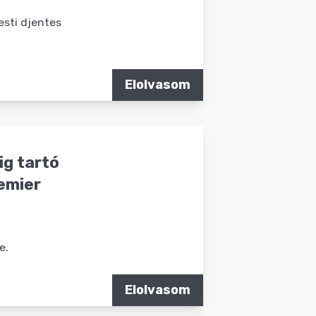
pesti djentes
Elolvasom
ig tartó
emier
e.
Elolvasom