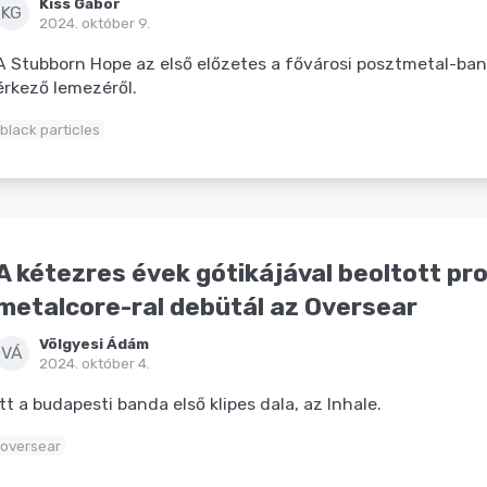
Kiss Gábor
KG
2024. október 9.
A Stubborn Hope az első előzetes a fővárosi posztmetal-ba
érkező lemezéről.
black particles
A kétezres évek gótikájával beoltott pr
metalcore-ral debütál az Oversear
Völgyesi Ádám
VÁ
2024. október 4.
Itt a budapesti banda első klipes dala, az Inhale.
oversear