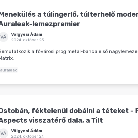
Menekülés a túlingerlő, túlterhelő moder
Auraleak-lemezpremier
Völgyesi Ádám
VÁ
2024. október 25.
Bemutatkozik a fővárosi prog metal-banda első nagylemeze, 
Matrix.
auraleak
Ostobán, féktelenül dobálni a téteket -
Aspects visszatérő dala, a Tilt
Völgyesi Ádám
VÁ
2024. október 21.