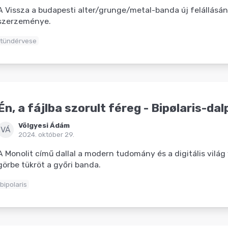
A Vissza a budapesti alter/grunge/metal-banda új felállásán
szerzeménye.
tündérvese
Én, a fájlba szorult féreg - Bipølaris-da
Völgyesi Ádám
VÁ
2024. október 29.
A Monolit című dallal a modern tudomány és a digitális világ
görbe tükröt a győri banda.
bipolaris