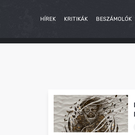
HÍREK
KRITIKÁK
BESZÁMOLÓK
HÍREK
KRITIKÁK
BESZÁMOLÓK
INTERJÚK
PREMIEREK
KULT
MÁSVILÁG