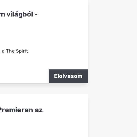
n világból -
a The Spirit
Elolvasom
 Premieren az