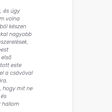
, és úgy
em volna
ából készen
okkal nagyobb
szerelések,
pest
 első
ott este
el a csávóval
ra.
, hogy mit ne
 és
r hallom