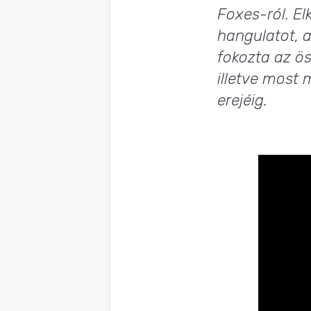
Foxes-ról. El
hangulatot, 
fokozta az ös
illetve most 
erejéig.