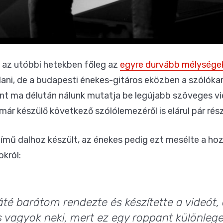
l az utóbbi hetekben főleg az
egyre durvább mélységek
ani, de a budapesti énekes-gitáros eközben a szólókarri
nt ma délután nálunk mutatja be legújabb szöveges v
már készülő következő szólólemezéről is elárul pár rész
ímű dalhoz készült, az énekes pedig ezt mesélte a hoz
król:
é barátom rendezte és készítette a videót,
s vagyok neki, mert ez egy roppant különleg