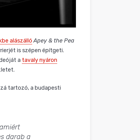
be alászálló
Apey & the Pea
erjét is szépen építgeti.
ideóját a
tavaly nyáron
letet.
zá tartozó, a budapesti
 amiért
es darab a