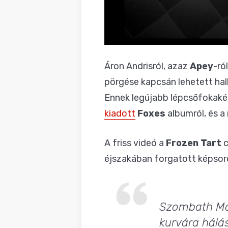
Áron Andrisról, azaz
Apey
-ró
pörgése kapcsán lehetett hall
Ennek legújabb lépcsőfokaké
kiadott
Foxes
albumról, és a 
A friss videó a
Frozen Tart
c
éjszakában forgatott képsoro
Szombath Mát
kurvára hálá