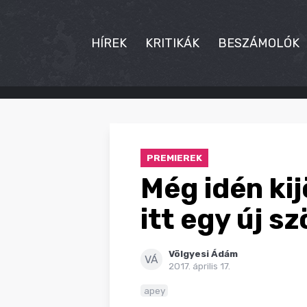
HÍREK
KRITIKÁK
BESZÁMOLÓK
HÍREK
KRITIKÁK
PREMIEREK
BESZÁMOLÓK
Még idén ki
INTERJÚK
itt egy új s
PREMIEREK
Völgyesi Ádám
KULT
VÁ
2017. április 17.
MÁSVILÁG
apey