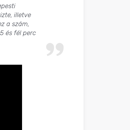
apesti
te, illetve
 ez a szám,
5 és fél perc