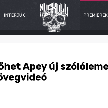
INTERJÚK
PREMIEREK
jöhet Apey új szólóleme
zövegvideó