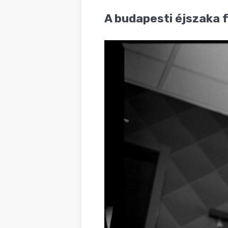
BLOG
A budapesti éjszaka fe