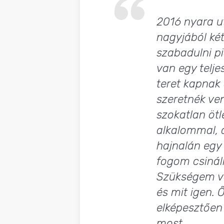
2016 nyara ut
nagyjából ké
szabadulni p
van egy telj
teret kapnak
szeretnék ve
szokatlan öt
alkalommal, 
hajnalán egy
fogom csinál
Szükségem va
és mit igen. 
elképesztően
most.