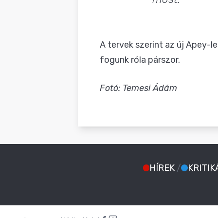
A tervek szerint az új Apey-l
fogunk róla párszor.
Fotó: Temesi Ádám
HÍREK
/
KRITIK