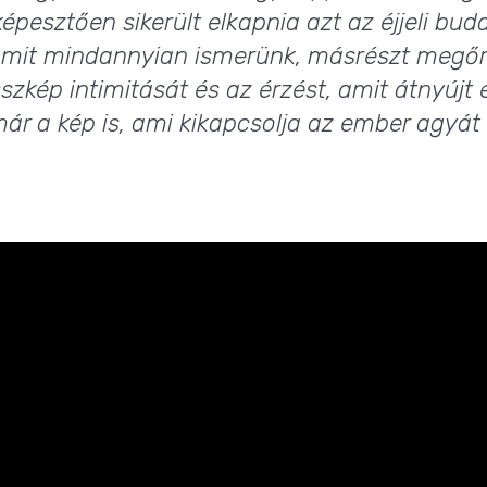
képesztően sikerült elkapnia azt az éjjeli bud
amit mindannyian ismerünk, másrészt megőriz
szkép intimitását és az érzést, amit átnyújt
már a kép is, ami kikapcsolja az ember agyát 