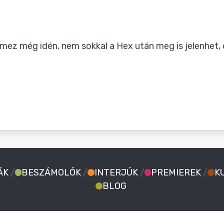
emez még idén, nem sokkal a Hex után meg is jelenhet, 
ÁK
/
BESZÁMOLÓK
/
INTERJÚK
/
PREMIEREK
/
K
BLOG