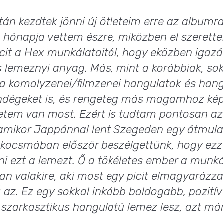
án kezdtek jönni új ötleteim erre az albumra
t hónapja vettem észre, miközben el szerett
icit a Hex munkálataitól, hogy eközben igaz
es lemeznyi anyag. Más, mint a korábbiak, s
 a komolyzenei/filmzenei hangulatok és hang
ndégeket is, és rengeteg más magamhoz ké
letem van most. Ezért is tudtam pontosan az
amikor Jappánnal lent Szegeden egy átmulat
 kocsmában először beszélgettünk, hogy ezz
ni ezt a lemezt. Ő a tökéletes ember a munká
n valakire, aki most egy picit elmagyarázza
Ő az. Ez egy sokkal inkább boldogabb, pozitív
 szarkasztikus hangulatú lemez lesz, azt má