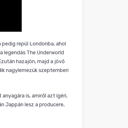
 pedig repül Londonba, ahol
 a legendás The Underworld
zután hazajön, majd a jövő
ik nagylemezük szeptemberi
nyagára is, amiről azt ígéri,
tán Jappán lesz a producere,