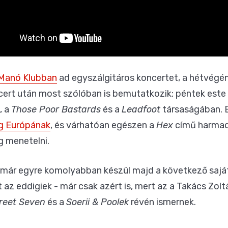
 Manó Klubban
ad egyszálgitáros koncertet, a hétvégén
cert után most szólóban is bemutatkozik: péntek este
, a
Those Poor Bastards
és a
Leadfoot
társaságában. E
ág Európának
, és várhatóan egészen a
Hex
című harmad
g menetelni.
már egyre komolyabban készül majd a következő saját a
nt az eddigiek - már csak azért is, mert az a Takács Zol
reet Seven
és a
Soerii & Poolek
révén ismernek.