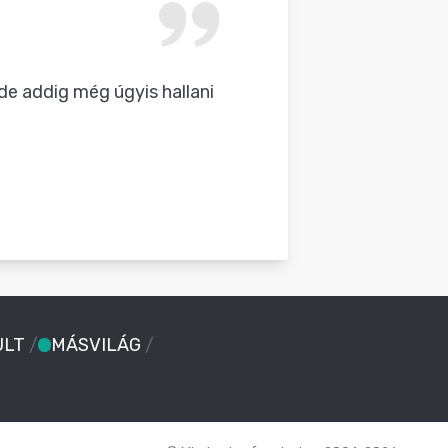
de addig még úgyis hallani
ULT
/
MÁSVILÁG
/