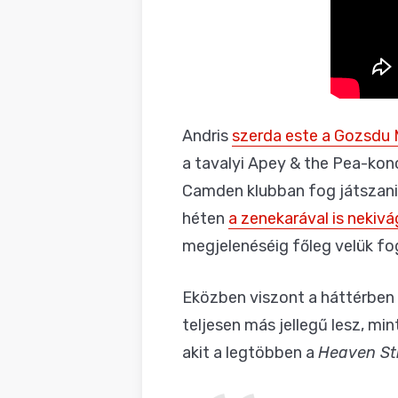
Andris
szerda este a Gozsdu
a tavalyi Apey & the Pea-kon
Camden klubban fog játszani
héten
a zenekarával is nekiv
megjelenéséig főleg velük fo
Eközben viszont a háttérben 
teljesen más jellegű lesz, mi
akit a legtöbben a
Heaven St