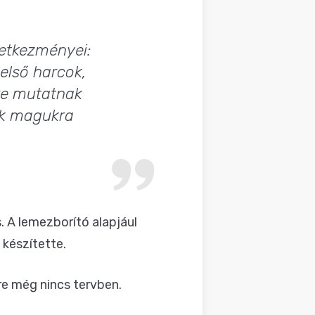
etkezményei:
belső harcok,
rre mutatnak
ók magukra
. A lemezborító alapjául
) készítette.
re még nincs tervben.