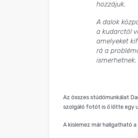
hozzájuk.
A dalok közp
a kudarctól v
amelyeket ki
rá a problém
ismerhetnek.
Az összes stúdómunkálat Danin
szolgáló fotót is ő lőtte egy
A kislemez már hallgatható a