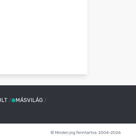
ULT
/
MÁSVILÁG
/
© Minden jog fenntartva. 2004-2026