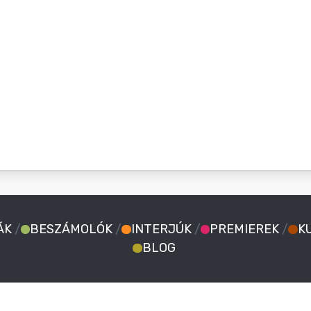
ÁK
/
BESZÁMOLÓK
/
INTERJÚK
/
PREMIEREK
/
K
BLOG