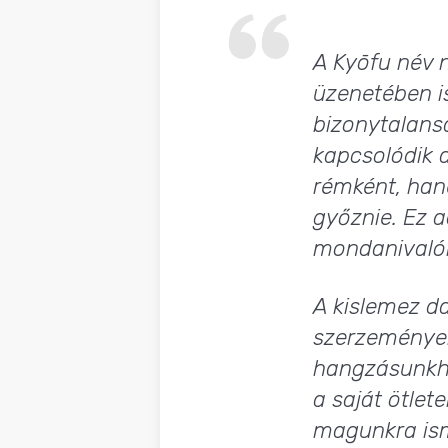
A Kyōfu név 
üzenetében i
bizonytalans
kapcsolódik 
rémként, hane
győznie. Ez 
mondanivaló
A kislemez da
szerzeményei
hangzásunkho
a saját ötlet
magunkra ism