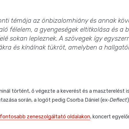
onti témája az önbizalomhiány és annak köv
aló félelem, a gyengeségek eltitkolása és a 
felé sokan lepleznek. A szövegek így egysze
ákra és kínálnak tükröt, amelyben a hallgat
ál történt, ő végezte a keverést és a maszterelést is
 utazása során, a logót pedig Csorba Dániel (ex-
Deflect
fontosabb zeneszolgáltató oldalakon
, koncert egyelő