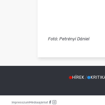
Fotó: Petrényi Dániel
HÍREK
/
KRITIK
Impresszum
Médiaajánlat