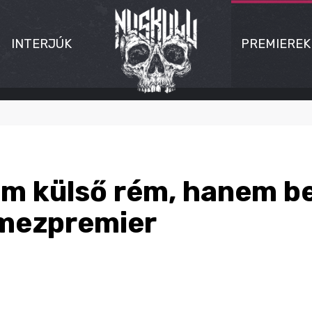
INTERJÚK
PREMIEREK
em külső rém, hanem be
emezpremier