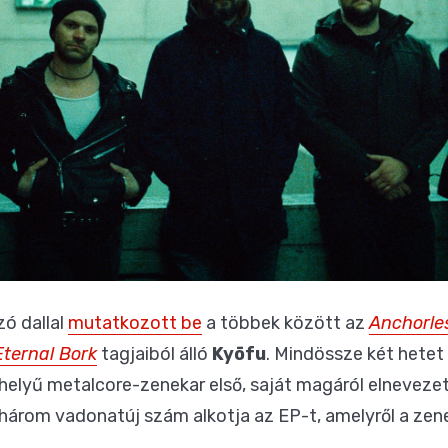
ó dallal
mutatkozott be
a többek között az
Anchorle
Eternal Bork
tagjaiból álló
Kyōfu
. Mindössze két hetet 
elyű metalcore-zenekar első, saját magáról elnevezet
három vadonatúj szám alkotja az EP-t, amelyről a zene