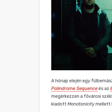
A hónap elején egy fülbemász
Palindrome Sequence
és az
megérkezzen a fővárosi székh
kiadott
Monotonicity
mellett 