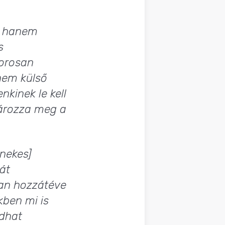
, hanem
s
zorosan
nem külső
kinek le kell
tározza meg a
énekes]
át
ian hozzátéve
kben mi is
dhat