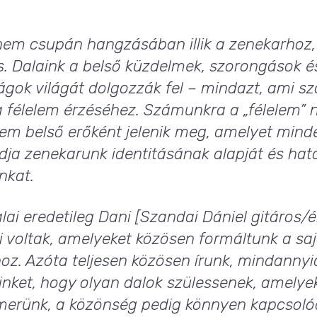
nem csupán hangzásában illik a zenekarhoz
s. Dalaink a belső küzdelmek, szorongások é
ágok világát dolgozzák fel – mindazt, ami s
a félelem érzéséhez. Számunkra a „félelem” 
m belső erőként jelenik meg, amelyet minden
adja zenekarunk identitásának alapját és ha
nkat.
lai eredetileg Dani [Szandai Dániel gitáros/
 voltak, amelyeket közösen formáltunk a saj
z. Azóta teljesen közösen írunk, mindanny
einket, hogy olyan dalok szülessenek, amelye
erünk, a közönség pedig könnyen kapcsoló