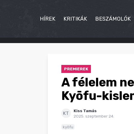
HÍREK
KRITIKÁK
BESZÁMOLÓK
HÍREK
KRITIKÁK
PREMIEREK
BESZÁMOLÓK
A félelem n
INTERJÚK
Kyōfu-kisl
PREMIEREK
Kiss Tamás
KULT
KT
2025. szeptember 24.
MÁSVILÁG
kyōfu