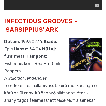
INFECTIOUS GROOVES –
SARSIPPIUS' ARK
Dátum:
1993.02.16.
Kiadó:
Epic
Hossz:
54:04
Műfaj:
funk metal
Támpont:
Fishbone, korai Red Hot Chili
Peppers
A
Suicidal Tendencies
töredezett és hullámvasútszerű munkásságáról
körülbelül annyi különböző álláspont létezik,
ahány tagot felemésztett
Mike Muir
a zenekar