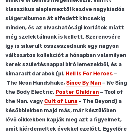
klasszikus alaplemeztől kezdve nagykiadós
slágeralbumon át elfedett kincsekig
minden, és az olvashatósági korlátok miatt
még szelektálnunk is kellett. Szerencsére
így is sikerült összeszednünk egy nagyon
változatos kollekciót a hónapban valamilyen
kerek születésnappal bíró lemezekből, és a
kimaradt darabok (pl.
Hell Is For Heroes
–
The Neon Handshake,
Since By Man
– We Sing
the Body Electric,
Poster Children
– Tool of
the Man, vagy
Cult of Luna
– The Beyond) a
későbbiekben majd más, már készülőben
lévő cikkekben kapják meg azt a figyelmet,
amit kiérdemeltek évekkel ezelőtt. Egyelőre