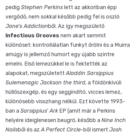
pedig
Stephen Perkins
lett az akkoriban épp
vergődő, nem sokkal később pedig fel is oszló
Jane's Addiction
ből. Az így megszülető
Infectious Grooves
nem akart semmit
különöset: kontrollálatlan funkyt őrölni és a Muirra
amúgy is jellemző humort egy újabb szintre
emelni. Első lemezükkel le is fektették az
alapokat, megszületett
Aladdin Sarsippius
Sulemenagic Jackson the third
, a földönkívüli
hüllőszexgép, és egy seggindító, vicces lemez,
különösebb visszhang nélkül. Ezt követte 1993-
ban a
Sarsippius' Ark
EP (amit már a Perkins
helyére ideiglenesen beugró, később a
Nine Inch
Nails
ből és az
A Perfect Circle
-ből ismert
Josh