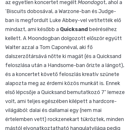
az egyetlen koncertet megélt
Moondog
ot, ahol a
’Biscuits dobosával, a Warzone-ban és Judge-
ban is megfordult Luke Abbey-vel vetítették elő
mindazt, ami később a
Quicksand
beéréséhez
kellett. A Moondogban dolgozott először együtt
Walter azzal a Tom Caponéval, aki fő
dalszerzőtársává nőtte ki magát (és a Quicksand
feloszlása után a Handsome-ban őrizte a lángot),
és a koncertet követő feloszlás kreatív szünete
alapozta meg az érdemi közös munkát is. Ennek
első lépcsője a Quicksand bemutatkozó 7” lemeze
volt, ami teljes egészében kilépett a hardcore-
világából: dalai és dallamai egy (nem mai
értelemben vett) rockzenekart tükröztek, minden
mástól elvonatkoztatható hangulatvilága pedig