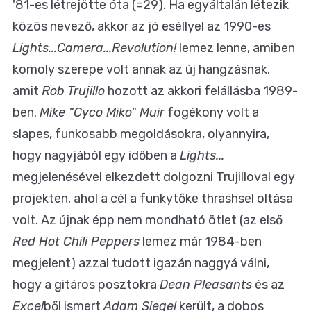
'81-es létrejötte óta (=29). Ha egyáltalán létezik
közös nevező, akkor az jó eséllyel az 1990-es
Lights...Camera...Revolution!
lemez lenne, amiben
komoly szerepe volt annak az új hangzásnak,
amit
Rob Trujillo
hozott az akkori felállásba 1989-
ben.
Mike "Cyco Miko" Muir
fogékony volt a
slapes, funkosabb megoldásokra, olyannyira,
hogy nagyjából egy időben a
Lights...
megjelenésével elkezdett dolgozni Trujilloval egy
projekten, ahol a cél a funkytőke thrashsel oltása
volt. Az újnak épp nem mondható ötlet (az első
Red Hot Chili Peppers
lemez már 1984-ben
megjelent) azzal tudott igazán naggyá válni,
hogy a gitáros posztokra
Dean Pleasants
és az
Excel
ből ismert
Adam Siegel
került, a dobos