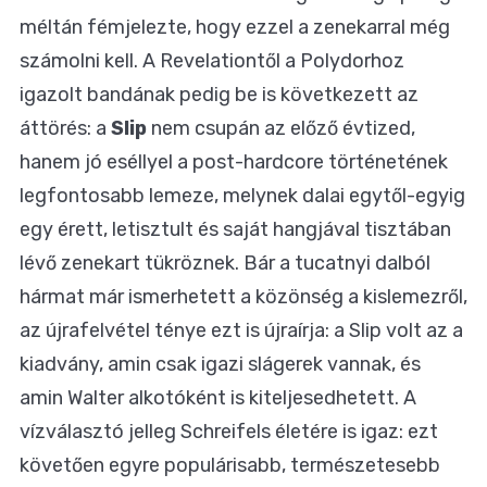
méltán fémjelezte, hogy ezzel a zenekarral még
számolni kell. A Revelationtől a Polydorhoz
igazolt bandának pedig be is következett az
áttörés: a
Slip
nem csupán az előző évtized,
hanem jó eséllyel a post-hardcore történetének
legfontosabb lemeze, melynek dalai egytől-egyig
egy érett, letisztult és saját hangjával tisztában
lévő zenekart tükröznek. Bár a tucatnyi dalból
hármat már ismerhetett a közönség a kislemezről,
az újrafelvétel ténye ezt is újraírja: a Slip volt az a
kiadvány, amin csak igazi slágerek vannak, és
amin Walter alkotóként is kiteljesedhetett. A
vízválasztó jelleg Schreifels életére is igaz: ezt
követően egyre populárisabb, természetesebb