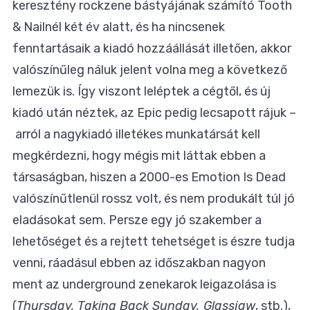
keresztény rockzene bástyájának számító Tooth
& Nailnél két év alatt, és ha nincsenek
fenntartásaik a kiadó hozzáállását illetően, akkor
valószínűleg náluk jelent volna meg a következő
lemezük is. Így viszont leléptek a cégtől, és új
kiadó után néztek, az Epic pedig lecsapott rájuk –
arról a nagykiadó illetékes munkatársát kell
megkérdezni, hogy mégis mit láttak ebben a
társaságban, hiszen a 2000-es Emotion Is Dead
valószínűtlenül rossz volt, és nem produkált túl jó
eladásokat sem. Persze egy jó szakember a
lehetőséget és a rejtett tehetséget is észre tudja
venni, ráadásul ebben az időszakban nagyon
ment az underground zenekarok leigazolása is
(
Thursday, Taking Back Sunday, Glassjaw
, stb.),