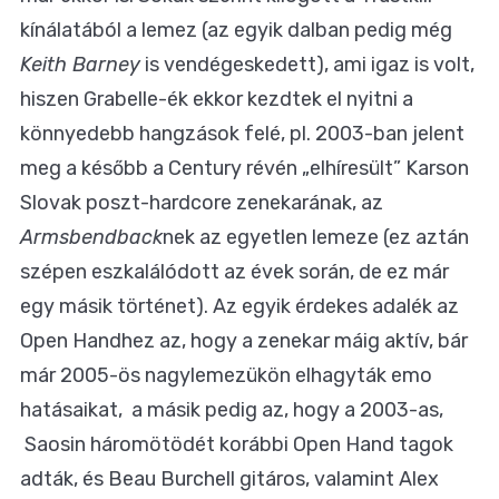
kínálatából a lemez (az egyik dalban pedig még
Keith Barney
is vendégeskedett), ami igaz is volt,
hiszen Grabelle-ék ekkor kezdtek el nyitni a
könnyedebb hangzások felé, pl. 2003-ban jelent
meg a később a Century révén „elhíresült” Karson
Slovak poszt-hardcore zenekarának, az
Armsbendback
nek az egyetlen lemeze (ez aztán
szépen eszkalálódott az évek során, de ez már
egy másik történet). Az egyik érdekes adalék az
Open Handhez az, hogy a zenekar máig aktív, bár
már 2005-ös nagylemezükön elhagyták emo
hatásaikat, a másik pedig az, hogy a 2003-as,
Saosin háromötödét korábbi Open Hand tagok
adták, és Beau Burchell gitáros, valamint Alex