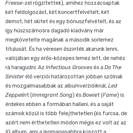
Freese
-zel rögzítettek), amihez hozzácsaptak
két feldolgozást, két koncertfelvételt, két
demot, hét skitet és egy bónuszfelvételt, és az
így húszszámosra dagadó kiadvány már
megkövetelte magának a második sorlemez
titulusát. És ha véresen őszinték akarunk lenni,
valójában egy erős-közepes lemez lett, de nehéz
rá haragudni. Az
Infectious Grooves
és a
Do The
Sinister
élő verziói határozottan jobban szólnak
és mozgalmasabbak az albumverzióiknál,
Led
Zeppelin
t (
Immigrant Song
) és
Bowie
t (
Fame
) is
érdekes ebben a formában hallani, és a saját
számok közül is több felejthetetlen (és furcsa, de
azért nem érthetetlen módon mégis ez volt az az
IG album, ami a legmagasabbra kúszott a