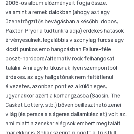
2005-ös album előzményeit fogja össze,
valamint a remek dalokban (ahogy azt egy
üzenetrögzítős bevágásban a későbbi dobos,
Paxton Pryor a tudtunkra adja) érdekes hatások
érvényesülnek, legalábbis viszonylag furcsa egy
kicsit punkos emo hangzásban Failure-féle
poszt-hardcore/alternatív rock felhangokat
találni. Ami egy kritikusnak ilyen szempontból
érdekes, az egy hallgatónak nem feltétlenül
élvezetes, azonban pont ez a különleges,
ugyanakkor azért a korhangzásba (Saosin, The
Casket Lottery, stb.) bőven beilleszthető zenei
világ (és persze a slágeres dallamkészlet) volt az,
ami miatt a zenekar elég sok embert megtalált
már ekkor is. Sokak szerint kilógott a Trustkill