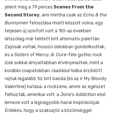
jelent meg a 79 perces
Scenes From the
Second Storey
, ami mintha csak az
Echo & the
Bunnymen
feloszlása miatt készült volna, egy
teljesen új színfolt volt a '80-as években
látszólag már telített brit alternatív palettán.
Zajosak voltak, hosszú dalokban gondolkodtak,
és a
Sisters of Mercy
, ill.
Cure
-féle gothic rock
ízek sokkal árnyaltabban érvényesültek, mint a
korábbi csapatokban, ráadásul hiába érződött
rajtuk legalább tíz brit banda (és az ír My Bloody
Valentine) hatása, a rockzene, amire az egészet
felhúzták, amerikai volt: a
Jane's Addiction
első
lemeze volt a legnagyobb hazai inspirációjuk.
Érdekes, hogy a szaksajtó a közönséggel