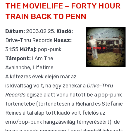
THE MOVIELIFE – FORTY HOUR
TRAIN BACK TO PENN
Dátum:
2003.02.25.
Kiadó:
Drive-Thru Records
Hossz:
31:55
Műfaj:
pop-punk
Támpont:
I Am The
Avalanche, Lifetime
A kétezres évek elején már az
is kiváltság volt, ha egy zenekar a
Drive-Thru
Records
égisze alatt vonulhatott be a pop-punk
történetébe (történetesen a Richard és Stefanie
Reines által alapított kiadó volt felelős az
emo/pop-punk hangzásvilág térnyeréséért), de
ha ez a banda egyenesen Long Islandről érkezett,