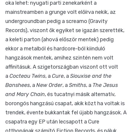
oka lehet: nyugati parti zenekarként a
mainstreamben a grunge volt előírva nekik, az
undergroundban pedig a screamo (Gravity
Records), viszont ők egyiket se igazán szerették,
a keleti parton (ahová először mentek) pedig
ekkor a metalból és hardcore-ból kiinduló
hangzások mentek, amihez szintén nem volt
affinitásuk. A szigetországban viszont ott volt
a
Cocteau Twins
, a
Cure
, a
Siouxise and the
Banshees
, a
New Order
, a
Smiths
, a
The Jesus
and Mary Chain
, és tucatnyi másik alternatív,
borongós hangzású csapat, akik közt ha voltak is
trendek, évente bukkantak fel újabb hangzások. A
csapatra egy EP után lecsapott a Cure
otthonának számító Fiction Records, és náluk