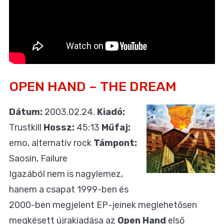
OPEN HAND – THE DREAM
Dátum:
2003.02.24.
Kiadó:
Trustkill
Hossz:
45:13
Műfaj:
emo, alternatív rock
Támpont:
Saosin, Failure
Igazából nem is nagylemez,
hanem a csapat 1999-ben és
2000-ben megjelent EP-jeinek meglehetősen
megkésett újrakiadása az
Open Hand
első