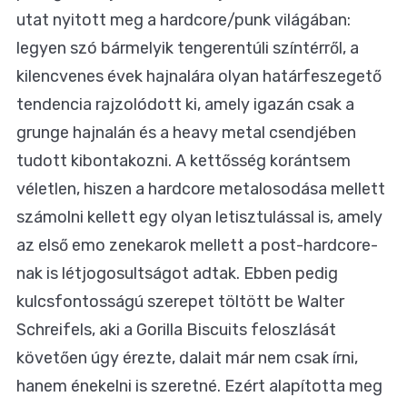
utat nyitott meg a hardcore/punk világában:
legyen szó bármelyik tengerentúli színtérről, a
kilencvenes évek hajnalára olyan határfeszegető
tendencia rajzolódott ki, amely igazán csak a
grunge hajnalán és a heavy metal csendjében
tudott kibontakozni. A kettősség korántsem
véletlen, hiszen a hardcore metalosodása mellett
számolni kellett egy olyan letisztulással is, amely
az első emo zenekarok mellett a post-hardcore-
nak is létjogosultságot adtak. Ebben pedig
kulcsfontosságú szerepet töltött be Walter
Schreifels, aki a Gorilla Biscuits feloszlását
követően úgy érezte, dalait már nem csak írni,
hanem énekelni is szeretné. Ezért alapította meg