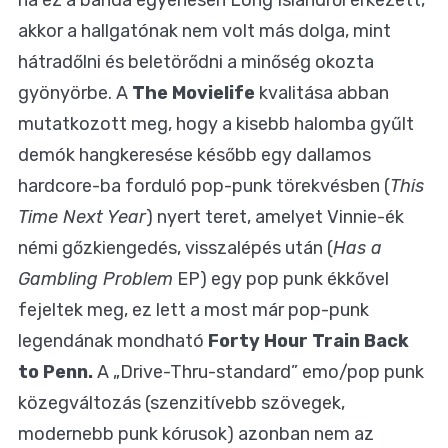
akkor a hallgatónak nem volt más dolga, mint
hátradőlni és beletörődni a minőség okozta
gyönyörbe. A
The Movielife
kvalitása abban
mutatkozott meg, hogy a kisebb halomba gyűlt
demók hangkeresése később egy dallamos
hardcore-ba forduló pop-punk törekvésben (
This
Time Next Year
) nyert teret, amelyet Vinnie-ék
némi gőzkiengedés, visszalépés után (
Has a
Gambling Problem
EP) egy pop punk ékkővel
fejeltek meg, ez lett a most már pop-punk
legendának mondható
Forty Hour Train Back
to Penn.
A „Drive-Thru-standard” emo/pop punk
közegváltozás (szenzitívebb szövegek,
modernebb punk kórusok) azonban nem az