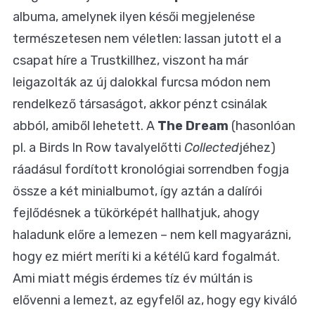
albuma, amelynek ilyen késői megjelenése
természetesen nem véletlen: lassan jutott el a
csapat híre a Trustkillhez, viszont ha már
leigazolták az új dalokkal furcsa módon nem
rendelkező társaságot, akkor pénzt csinálak
abból, amiből lehetett. A
The Dream
(hasonlóan
pl. a Birds In Row tavalyelőtti
Collected
jéhez)
ráadásul fordított kronológiai sorrendben fogja
össze a két minialbumot, így aztán a dalírói
fejlődésnek a tükörképét hallhatjuk, ahogy
haladunk előre a lemezen – nem kell magyarázni,
hogy ez miért meríti ki a kétélű kard fogalmát.
Ami miatt mégis érdemes tíz év múltán is
elővenni a lemezt, az egyfelől az, hogy egy kiváló