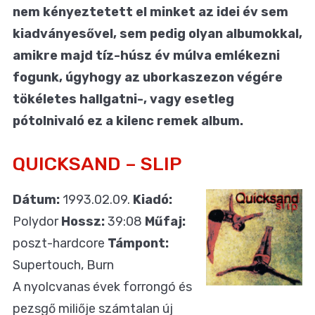
nem kényeztetett el minket az idei év sem
kiadványesővel, sem pedig olyan albumokkal,
amikre majd tíz-húsz év múlva emlékezni
fogunk, úgyhogy az uborkaszezon végére
tökéletes hallgatni-, vagy esetleg
pótolnivaló ez a kilenc remek album.
QUICKSAND – SLIP
Dátum:
1993.02.09.
Kiadó:
Polydor
Hossz:
39:08
Műfaj:
poszt-hardcore
Támpont:
Supertouch, Burn
A nyolcvanas évek forrongó és
pezsgő miliője számtalan új