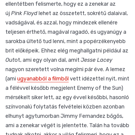
ellentétben felismerte, hogy ez a zenekar az
új
Pink Floyd
lehet az összetett, sokrétű dalaival,
vadságával, és azzal, hogy mindezek ellenére
teljesen érthető, magával ragadó, és ugyanúgy a
sarokba ültető tud lenni, mint a popérzékenyebb
brit előképeik. Ehhez elég meghallgatni például az
Out
ot, ami egy olyan dal, amit
Jesse Lacey
nagyon szeretett volna megírni pár éve. A lemez
(ami
ugyanabból a filmből
vett idézettel nyit, mint
a félévvel később megjelent Enemy of the Sun)
mérsékelt siker lett, az egy évvel későbbi, hasonló
színvonalú folytatás felvételei közben azonban
elhunyt agytumorban Jimmy Fernandez bőgős,
ami a zenekar végét is jelentette. Talán ha tovább
tudnak alkotni, akkor a világ felismeri, hogy ez a