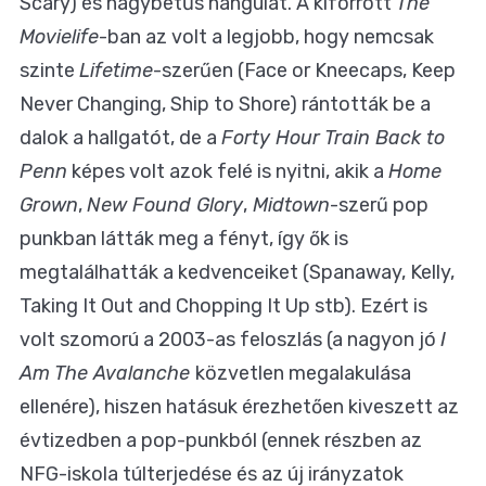
Scary) és nagybetűs hangulat. A kiforrott
The
Movielife
-ban az volt a legjobb, hogy nemcsak
szinte
Lifetime
-szerűen (Face or Kneecaps, Keep
Never Changing, Ship to Shore) rántották be a
dalok a hallgatót, de a
Forty Hour Train Back to
Penn
képes volt azok felé is nyitni, akik a
Home
Grown
,
New Found Glory
,
Midtown
-szerű pop
punkban látták meg a fényt, így ők is
megtalálhatták a kedvenceiket (Spanaway, Kelly,
Taking It Out and Chopping It Up stb). Ezért is
volt szomorú a 2003-as feloszlás (a nagyon jó
I
Am The Avalanche
közvetlen megalakulása
ellenére), hiszen hatásuk érezhetően kiveszett az
évtizedben a pop-punkból (ennek részben az
NFG-iskola túlterjedése és az új irányzatok