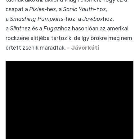
csapat a
Pixies
-hez, a
Sonic Youth
-hoz,
a
Smashing Pumpkins
-hoz, a
Jawbox
hoz,
a
Slint
hez és a
Fugazi
hoz hasonlóan az amerikai
rockzene elitjébe tartozik, de így örökre meg nem
értett zsenik maradtak.
- Jávorkúti