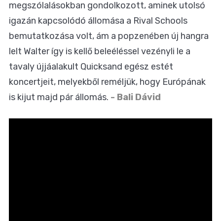
megszólalásokban gondolkozott, aminek utolsó
igazán kapcsolódó állomása a Rival Schools
bemutatkozása volt, ám a popzenében új hangra
lelt Walter így is kellő beleéléssel vezényli le a
tavaly újjáalakult Quicksand egész estét
koncertjeit, melyekből reméljük, hogy Európának
is kijut majd pár állomás.
- Bali Dávid