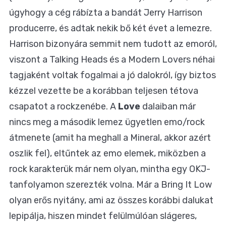
úgyhogy a cég rábízta a bandát Jerry Harrison
producerre, és adtak nekik bő két évet a lemezre.
Harrison bizonyára semmit nem tudott az emoról,
viszont a Talking Heads és a Modern Lovers néhai
tagjaként voltak fogalmai a jó dalokról, így biztos
kézzel vezette be a korábban teljesen tétova
csapatot a rockzenébe. A
Love
dalaiban már
nincs meg a második lemez ügyetlen emo/rock
átmenete (amit ha meghall a Mineral, akkor azért
oszlik fel), eltűntek az emo elemek, miközben a
rock karakterük már nem olyan, mintha egy OKJ-
tanfolyamon szerezték volna. Már a Bring It Low
olyan erős nyitány, ami az összes korábbi dalukat
lepipálja, hiszen mindet felülmúlóan slágeres,