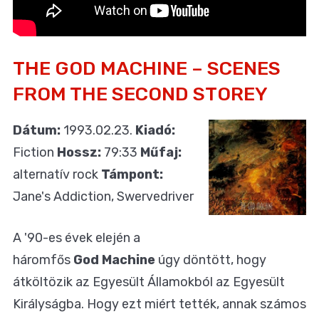
THE GOD MACHINE – SCENES
FROM THE SECOND STOREY
Dátum:
1993.02.23.
Kiadó:
Fiction
Hossz:
79:33
Műfaj:
alternatív rock
Támpont:
Jane's Addiction, Swervedriver
A '90-es évek elején a
háromfős
God Machine
úgy döntött, hogy
átköltözik az Egyesült Államokból az Egyesült
Királyságba. Hogy ezt miért tették, annak számos