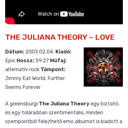
THE JULIANA THEORY – LOVE
Dátum:
2003.02.04.
Kiadó:
Epic
Hossz:
59:27
Műfaj:
alternatív rock
Támpont:
Jimmy Eat World, Further
Seems Forever
A greensburgi
The Juliana Theory
egy biztató,
és egy túláradóan szentimentális, minden
szempontból felejthető emo albumot is kiadott a