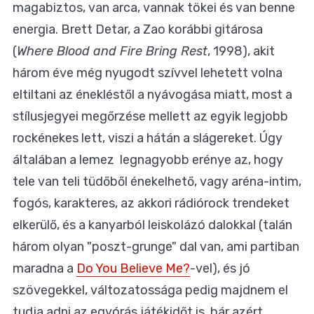
magabiztos, van arca, vannak tökei és van benne
energia. Brett Detar, a Zao korábbi gitárosa
(
Where Blood and Fire Bring Rest
, 1998), akit
három éve még nyugodt szívvel lehetett volna
eltiltani az énekléstől a nyávogása miatt, most a
stílusjegyei megőrzése mellett az egyik legjobb
rockénekes lett, viszi a hátán a slágereket. Úgy
általában a lemez legnagyobb erénye az, hogy
tele van teli tüdőből énekelhető, vagy aréna-intim,
fogós, karakteres, az akkori rádiórock trendeket
elkerülő, és a kanyarból leiskolázó dalokkal (talán
három olyan "poszt-grunge" dal van, ami partiban
maradna a
Do You Believe Me?
-vel), és jó
szövegekkel, változatossága pedig majdnem el
tudja adni az egyórás játékidőt is, bár azért