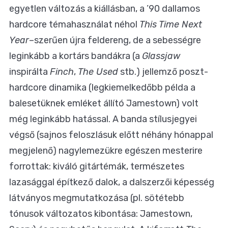
egyetlen változás a kiállásban, a ’90 dallamos
hardcore témahasználat néhol
This Time Next
Year
–szerűen újra feldereng, de a sebességre
leginkább a kortárs bandákra (a
Glassjaw
inspirálta
Finch
,
The Used
stb.) jellemző poszt-
hardcore dinamika (legkiemelkedőbb példa a
balesetüknek emléket állító Jamestown) volt
még leginkább hatással. A banda stílusjegyei
végső (sajnos feloszlásuk előtt néhány hónappal
megjelenő) nagylemezükre egészen mesterire
forrottak: kiváló gitártémák, természetes
lazasággal építkező dalok, a dalszerzői képesség
látványos megmutatkozása (pl. sötétebb
tónusok változatos kibontása: Jamestown,