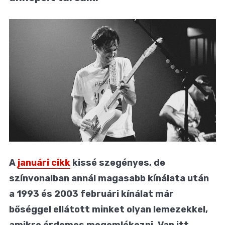
A
januári cikk
kissé szegényes, de
színvonalban annál magasabb kínálata után
a 1993 és 2003 februári kínálat már
bőséggel ellátott minket olyan lemezekkel,
amikre érdemes megemlékezni. Van itt