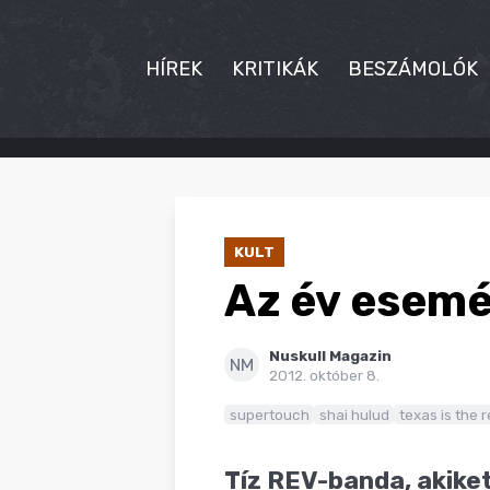
HÍREK
KRITIKÁK
BESZÁMOLÓK
HÍREK
KRITIKÁK
KULT
BESZÁMOLÓK
Az év esemé
INTERJÚK
Nuskull Magazin
PREMIEREK
NM
2012. október 8.
KULT
supertouch
shai hulud
texas is the 
MÁSVILÁG
Tíz REV-banda, akiket