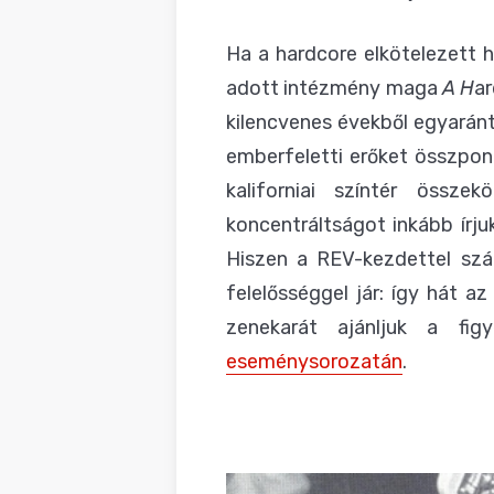
BLOG
Ha a hardcore elkötelezett h
adott intézmény maga
A H
a
kilencvenes évekből egyaránt
emberfeletti erőket összpon
kaliforniai színtér össze
koncentráltságot inkább írj
Hiszen a REV-kezdettel szá
felelősséggel jár: így hát a
zenekarát ajánljuk a fig
eseménysorozatán
.