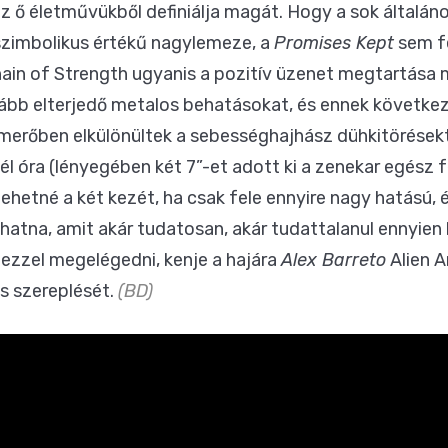
z ő életművükből definiálja magát. Hogy a sok általáno
szimbolikus értékű nagylemeze, a
Promises Kept
sem fe
hain of Strength ugyanis a pozitív üzenet megtartása 
kább elterjedő metalos behatásokat, és ennek következt
 merőben elkülönültek a sebességhajhász dühkitörésektő
l óra (lényegében két 7”-et adott ki a zenekar egész fe
hetné a két kezét, ha csak fele ennyire nagy hatású, 
hatna, amit akár tudatosan, akár tudattalanul ennyien
 ezzel megelégedni, kenje a hajára
Alex Barreto
Alien 
s szereplését.
(BD)