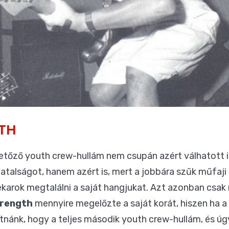
TH
tőző youth crew-hullám nem csupán azért válhatott i
atalságot, hanem azért is, mert a jobbára szűk műfaji 
karok megtalálni a saját hangjukat. Azt azonban csak m
trength
mennyire megelőzte a saját korát, hiszen ha a
nánk, hogy a teljes második youth crew-hullám, és úg