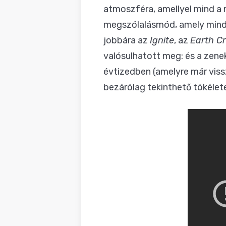
atmoszféra, amellyel mind a 
megszólalásmód, amely minde
jobbára az
Ignite
, az
Earth Cr
valósulhatott meg: és a zene
évtizedben (amelyre már viss
bezárólag tekinthető tökéle