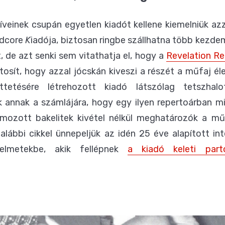
íveinek csupán egyetlen kiadót kellene kiemelniük azz
rdcore
K
iadója, biztosan ringbe szállhatna több kezde
, de azt senki sem vitathatja el, hogy a
Revelation R
tosít, hogy azzal jócskán kiveszi a részét a műfaj é
köttetésére létrehozott kiadó látszólag tetszha
uk annak a számlájára, hogy egy ilyen repertoárban m
mozott bakelitek kivétel nélkül meghatározók a mű
z alábbi cikkel ünnepeljük az idén 25 éve alapított i
yelmetekbe, akik fellépnek
a kiadó keleti par