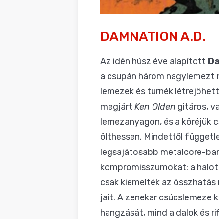
DAMNATION A.D.
Az idén húsz éve alapított
Da
a csupán három nagylemezt m
lemezek és turnék létrejöhet
megjárt
Ken Olden
gitáros, v
lemezanyagon, és a köréjük c
ölthessen. Mindettől függetl
legsajátosabb metalcore-ba
kompromisszumokat: a halotti
csak kiemelték az összhatás 
jait. A zenekar csúcslemeze 
hangzását, mind a dalok és r