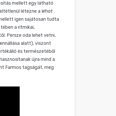
sítás mellett egy látható
ltétlenül létezne a
What
mellett igen sajátosan tudta
ében a ritmikai,
l. Persze oda lehet vetni,
nnállása alatt), viszont
értékálló és természetéből
 hasznosítanak újra mind a
Ant Farmos tagságát, meg