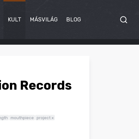
KULT
MÁSVILÁG
BLOG
tion Records
ngth
mouthpiece
project x