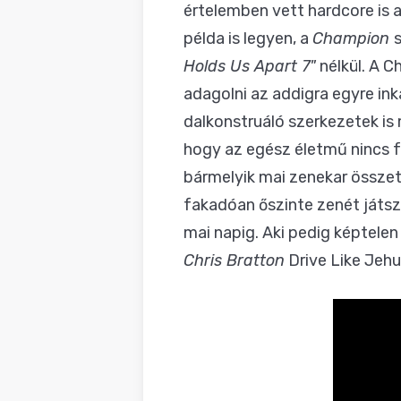
értelemben vett hardcore is a
példa is legyen, a
Champion
Holds Us Apart 7"
nélkül. A C
adagolni az addigra egyre in
dalkonstruáló szerkezetek is
hogy az egész életmű nincs fé
bármelyik mai zenekar összete
fakadóan őszinte zenét játsz
mai napig. Aki pedig képtelen
Chris Bratton
Drive Like Jehu