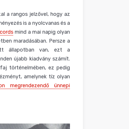
al a rangos jelzővel, hogy az
ményezés is a nyolcvanas és a
ecords
mind a mai napig olyan
letben maradásában. Persze a
lott állapotban van, ezt a
inden újabb kiadvány számít.
faj történelmében, ez pedig
ntézményt, amelynek tíz olyan
ton megrendezendő ünnepi