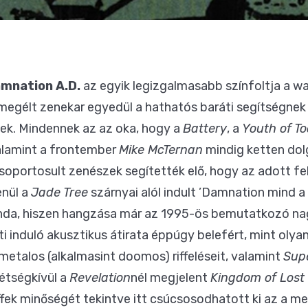
mnation A.D.
az egyik legizgalmasabb színfoltja a wa
egélt zenekar egyedül a hathatós baráti segítségnek
tek. Mindennek az az oka, hogy a
Battery
, a
Youth of T
alamint a frontember
Mike McTernan
mindig ketten dolg
soportosult zenészek segítették elő, hogy az adott fe
enül a
Jade Tree
szárnyai alól indult ’Damnation mind a
nda, hiszen hangzása már az 1995-ös bemutatkozó n
 induló akusztikus átirata éppúgy belefért, mint olya
metalos (alkalmasint doomos) riffeléseit, valamint
Sup
kétségkívül a
Revelation
nél megjelent
Kingdom of Lost
iffek minőségét tekintve itt csúcsosodhatott ki az a m