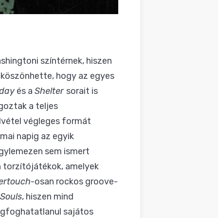
shingtoni színtérnek, hiszen
 köszönhette, hogy az egyes
oday
és a
Shelter
sorait is
oztak a teljes
lvétel végleges formát
 mai napig az egyik
agylemezen sem ismert
n torzítójátékok, amelyek
ertouch
-osan rockos groove-
 Souls
, hiszen mind
egfoghatatlanul sajátos