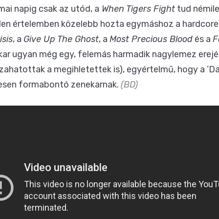
mai napig csak az utód, a
When Tigers Fight
tud némile
n értelemben közelebb hozta egymáshoz a hardcore-
isis
, a
Give Up The Ghost
, a
Most Precious Blood
és a
F
kar ugyan még egy, felemás harmadik nagylemez erejéi
zahatottak a megihletettek is), egyértelmű, hogy a ’D
tesen formabontó zenekarnak.
(BD)