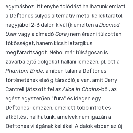
egymáshoz. Itt enyhe tolódást hallhatunk emiatt
a Deftones súlyos alternatív metal kelléktárától,
nagyjából 2-3 dalon kívül (kiemelten a
Doomed
User
vagy a címadó
Gore
) nem érezni túlzottan
tökösséget, hanem kicsit letargikus
megfáradtságot. Néhol már túlságosan is
zavarba ejtő dolgokat hallani lemezen, pl. ott a
Phantom Bride
, amiben talán a Deftones
történetének első gitárszólója van, amit Jerry
Cantrell játszott fel az
Alice in Chains
-ből, az
egész egyszerűen "fura" és idegen egy
Deftones-lemezen, emellett több intrót és
átköltést hallhatunk, amelyek nem igazán a
Deftones világának kellékei. A dalok ebben az új