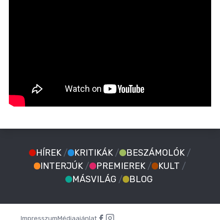
HÍREK
/
KRITIKÁK
/
BESZÁMOLÓK
/
INTERJÚK
/
PREMIEREK
/
KULT
/
MÁSVILÁG
/
BLOG
Impresszum
Médiaajánlat