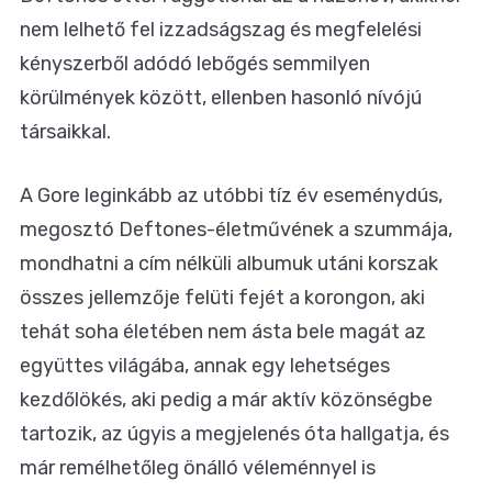
nem lelhető fel izzadságszag és megfelelési
kényszerből adódó lebőgés semmilyen
körülmények között, ellenben hasonló nívójú
társaikkal.
A Gore leginkább az utóbbi tíz év eseménydús,
megosztó Deftones-életművének a szummája,
mondhatni a cím nélküli albumuk utáni korszak
összes jellemzője felüti fejét a korongon, aki
tehát soha életében nem ásta bele magát az
együttes világába, annak egy lehetséges
kezdőlökés, aki pedig a már aktív közönségbe
tartozik, az úgyis a megjelenés óta hallgatja, és
már remélhetőleg önálló véleménnyel is