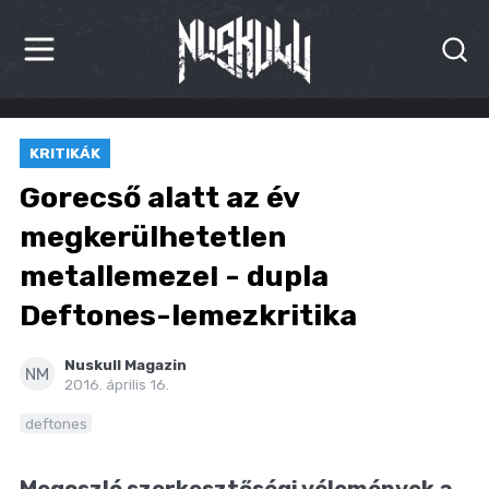
HÍREK
KRITIKÁK
KRITIKÁK
Gorecső alatt az év
BESZÁMOLÓK
megkerülhetetlen
metallemeze! - dupla
INTERJÚK
Deftones-lemezkritika
PREMIEREK
Nuskull Magazin
KULT
NM
2016. április 16.
MÁSVILÁG
deftones
BLOG
Megoszló szerkesztőségi vélemények a