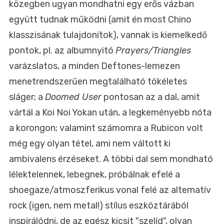
közegben ugyan mondhatni egy erős vázban
együtt tudnak működni (amit én most Chino
klasszisának tulajdonítok), vannak is kiemelkedő
pontok, pl. az albumnyitó
Prayers/Triangles
varázslatos, a minden Deftones-lemezen
menetrendszerűen megtalálható tökéletes
sláger; a
Doomed User
pontosan az a dal, amit
vártál a Koi Noi Yokan után, a legkeményebb nóta
a korongon; valamint számomra a Rubicon volt
még egy olyan tétel, ami nem váltott ki
ambivalens érzéseket. A többi dal sem mondható
lélektelennek, lebegnek, próbálnak efelé a
shoegaze/atmoszferikus vonal felé az alternatív
rock (igen, nem metal!) stílus eszköztárából
inspirálódni, de az egész kicsit "szelíd", olyan