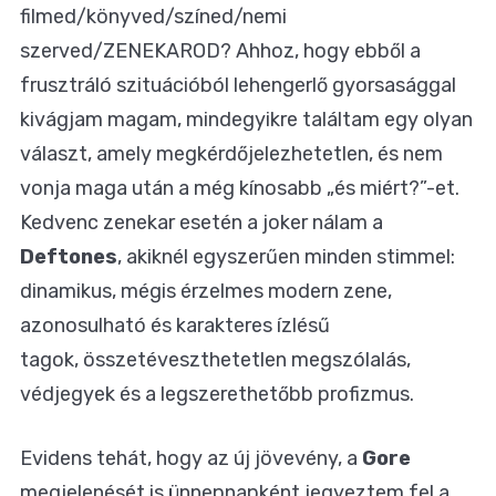
filmed/könyved/színed/nemi
szerved/ZENEKAROD? Ahhoz, hogy ebből a
frusztráló szituációból lehengerlő gyorsasággal
kivágjam magam, mindegyikre találtam egy olyan
választ, amely megkérdőjelezhetetlen, és nem
vonja maga után a még kínosabb „és miért?”-et.
Kedvenc zenekar esetén a joker nálam a
Deftones
, akiknél egyszerűen minden stimmel:
dinamikus, mégis érzelmes modern zene,
azonosulható és karakteres ízlésű
tagok, összetéveszthetetlen megszólalás,
védjegyek és a legszerethetőbb profizmus.
Evidens tehát, hogy az új jövevény, a
Gore
megjelenését is ünnepnapként jegyeztem fel a