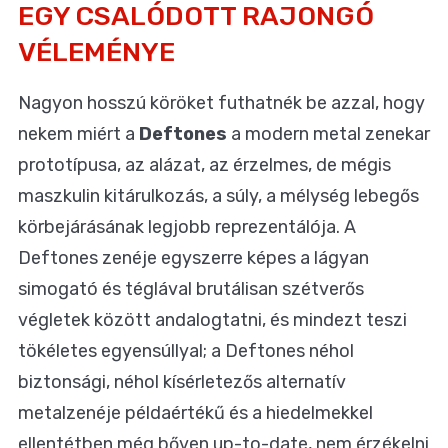
EGY CSALÓDOTT RAJONGÓ
VÉLEMÉNYE
Nagyon hosszú köröket futhatnék be azzal, hogy
nekem miért a
Deftones
a modern metal zenekar
prototípusa, az alázat, az érzelmes, de mégis
maszkulin kitárulkozás, a súly, a mélység lebegős
körbejárásának legjobb reprezentálója. A
Deftones zenéje egyszerre képes a lágyan
simogató és téglával brutálisan szétverős
végletek között andalogtatni, és mindezt teszi
tökéletes egyensúllyal; a Deftones néhol
biztonsági, néhol kísérletezős alternatív
metalzenéje példaértékű és a hiedelmekkel
ellentétben még bőven up-to-date, nem érzékelni