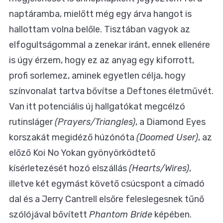
naptáramba, mielőtt még egy árva hangot is
hallottam volna belőle. Tisztában vagyok az
elfogultságommal a zenekar iránt, ennek ellenére
is úgy érzem, hogy ez az anyag egy kiforrott,
profi sorlemez, aminek egyetlen célja, hogy
színvonalat tartva bővítse a Deftones életművét.
Van itt potenciális új hallgatókat megcélzó
rutinsláger
(Prayers/Triangles)
, a Diamond Eyes
korszakát megidéző húzónóta
(Doomed User)
, az
előző Koi No Yokan gyönyörködtető
kísérletezését hozó elszállás
(Hearts/Wires)
,
illetve két egymást követő csúcspont a címadó
dal és a Jerry Cantrell elsőre feleslegesnek tűnő
szólójával bővített
Phantom Bride
képében.