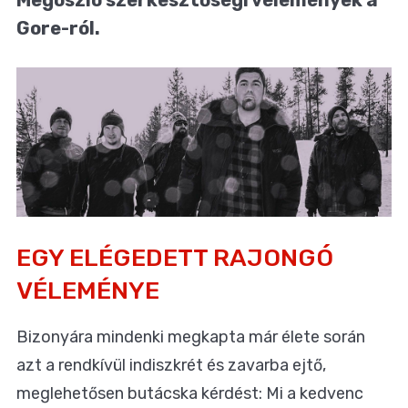
Gore-ról.
EGY ELÉGEDETT RAJONGÓ
VÉLEMÉNYE
Bizonyára mindenki megkapta már élete során
azt a rendkívül indiszkrét és zavarba ejtő,
meglehetősen butácska kérdést: Mi a kedvenc