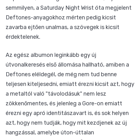
semmilyen, a Saturday Night Wrist óta megjelent
Deftones-anyagokhoz mérten pedig kicsit
zavarba ejtően unalmas, a szövegek is kicsit
érdektelenek.
Az egész albumon leginkább egy új
útvonalkeresés első állomása hallható, amiben a
Deftones eléldegél, de még nem tud benne
teljesen kiteljesedni, emiatt érezni kicsit azt, hogy
a metaltól való "távolodásuk" nem lesz
zökkenőmentes, és jelenleg a Gore-on emiatt
érezni egy apró identitászavart is, és sok helyen
azt, hogy nem tudják, hogy mit kezdjenek az új
hangzással, amelybe úton-úttalan