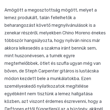
Amögött a megosztottság mögött, melyet a
lemez produkált, talán fellelhetők a
beharangozást követő megnyilvánulások is a
zenekar részéről, melyekben Chino Moreno énekes
többször hangsúlyozta, hogy nyilván nincs már
akkora lelkesedés a szakma iránt bennük sem,
mint huszonévesen, a turnék egyre
megterhelőbbek, ötlet és szufla ugyan még van
bőven, de Steph Carpenter gitáros is lustácska
módon kezdett bele a munkálatokba. Ezen
személyeskedő nyilatkozatok megítélése
egyébként nem tisztünk a lemez hallgatása
közben, azt viszont érdemes észrevenni, hogy a
Deftones ettől függetlenül az a húzónév, akiknél