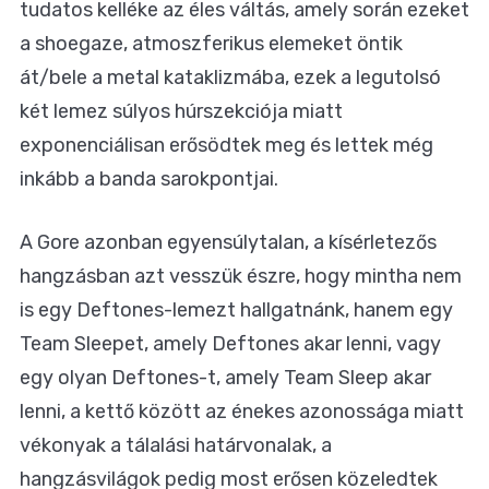
tudatos kelléke az éles váltás, amely során ezeket
a shoegaze, atmoszferikus elemeket öntik
át/bele a metal kataklizmába, ezek a legutolsó
két lemez súlyos húrszekciója miatt
exponenciálisan erősödtek meg és lettek még
inkább a banda sarokpontjai.
A Gore azonban egyensúlytalan, a kísérletezős
hangzásban azt vesszük észre, hogy mintha nem
is egy Deftones-lemezt hallgatnánk, hanem egy
Team Sleepet, amely Deftones akar lenni, vagy
egy olyan Deftones-t, amely Team Sleep akar
lenni, a kettő között az énekes azonossága miatt
vékonyak a tálalási határvonalak, a
hangzásvilágok pedig most erősen közeledtek