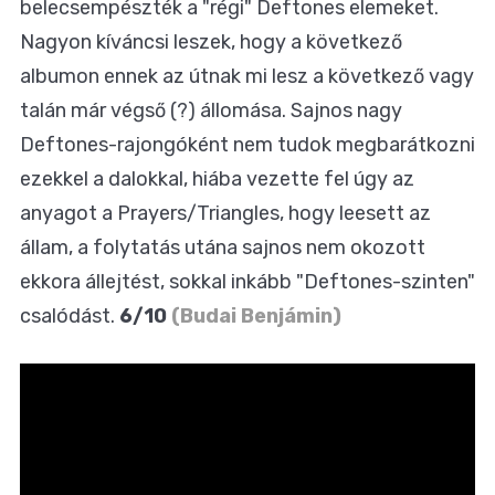
belecsempészték a "régi" Deftones elemeket.
Nagyon kíváncsi leszek, hogy a következő
albumon ennek az útnak mi lesz a következő vagy
talán már végső (?) állomása. Sajnos nagy
Deftones-rajongóként nem tudok megbarátkozni
ezekkel a dalokkal, hiába vezette fel úgy az
anyagot a Prayers/Triangles, hogy leesett az
állam, a folytatás utána sajnos nem okozott
ekkora állejtést, sokkal inkább "Deftones-szinten"
csalódást.
6/10
(Budai Benjámin)