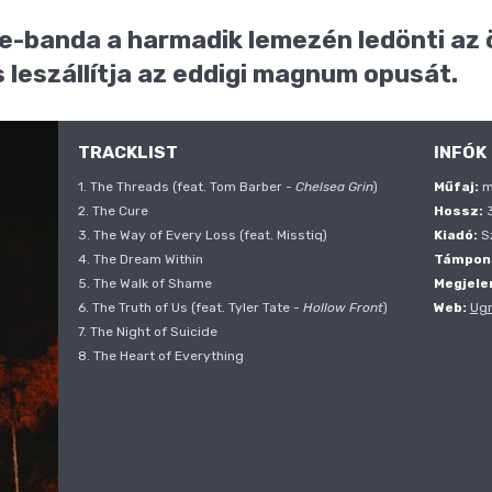
e-banda a harmadik lemezén ledönti az ö
s leszállítja az eddigi magnum opusát.
TRACKLIST
INFÓK
1. The Threads (feat. Tom Barber -
Chelsea Grin
)
Műfaj:
me
2. The Cure
Hossz:
3
3. The Way of Every Loss (feat. Misstiq)
Kiadó:
Sz
4. The Dream Within
Támpon
5. The Walk of Shame
Megjele
6. The Truth of Us (feat. Tyler Tate -
Hollow Front
)
Web:
Ugr
7. The Night of Suicide
8. The Heart of Everything