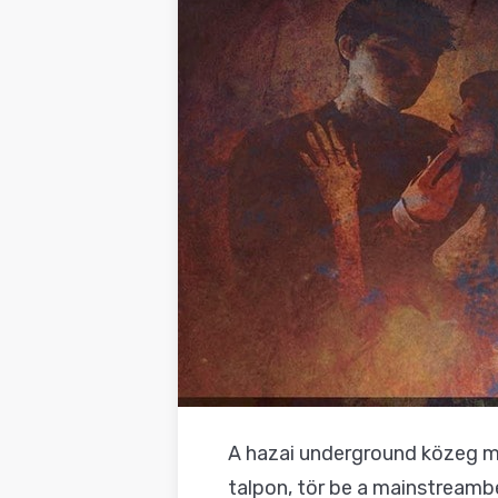
A hazai underground közeg min
talpon, tör be a mainstreamb