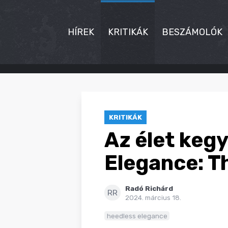
HÍREK
KRITIKÁK
BESZÁMOLÓK
HÍREK
KRITIKÁK
KRITIKÁK
BESZÁMOLÓK
Az élet keg
INTERJÚK
Elegance: T
PREMIEREK
Radó Richárd
KULT
RR
2024. március 18.
MÁSVILÁG
heedless elegance