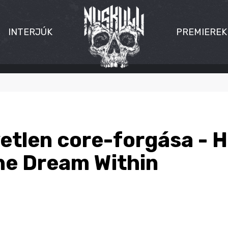
INTERJÚK
PREMIEREK
yetlen core-forgása - 
he Dream Within