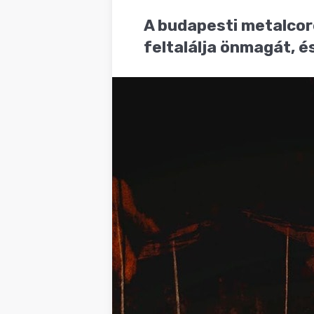
BLOG
A budapesti metalcor
feltalálja önmagát, é