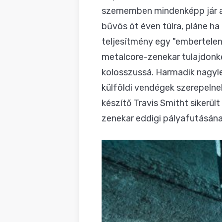
szememben mindenképp jár az 
bűvös öt éven túlra, pláne ha
teljesítmény egy "embertele
metalcore-zenekar tulajdonké
kolosszussá. Harmadik nagyl
külföldi vendégek szerepelne
készítő Travis Smitht sikerült
zenekar eddigi pályafutásának