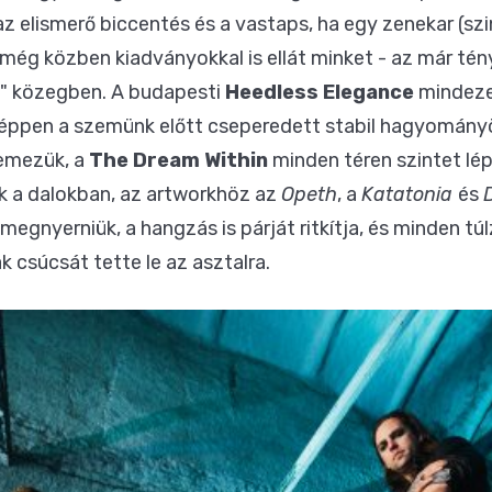
elismerő biccentés és a vastaps, ha egy zenekar (szi
 még közben kiadványokkal is ellát minket - az már tén
n" közegben. A budapesti
Heedless Elegance
mindezek
ppen a szemünk előtt cseperedett stabil hagyományör
emezük, a
The Dream Within
minden téren szintet lép
k a dalokban, az artworkhöz az
Opeth
, a
Katatonia
és
 megnyerniük, a hangzás is párját ritkítja, és minden túl
 csúcsát tette le az asztalra.