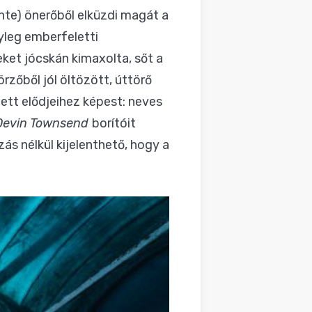
nte) önerőből elküzdi magát a
yleg emberfeletti
et jócskán kimaxolta, sőt a
zőből jól öltözött, úttörő
ett elődjeihez képest: neves
Devin Townsend
borítóit
zás nélkül kijelenthető, hogy a