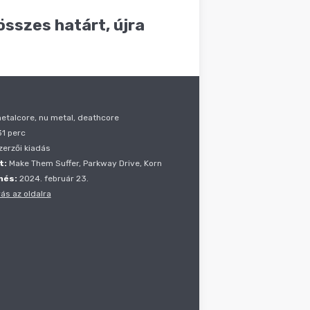
sszes határt, újra
talcore, nu metal, deathcore
1 perc
erzői kiadás
t:
Make Them Suffer, Parkway Drive, Korn
nés:
2024. február 23.
ás az oldalra