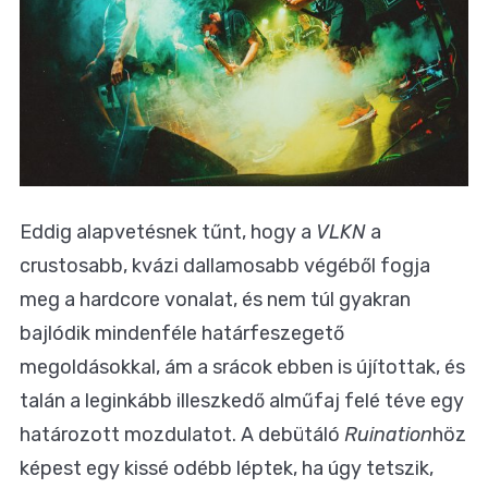
Eddig alapvetésnek tűnt, hogy a
VLKN
a
crustosabb, kvázi dallamosabb végéből fogja
meg a hardcore vonalat, és nem túl gyakran
bajlódik mindenféle határfeszegető
megoldásokkal, ám a srácok ebben is újítottak, és
talán a leginkább illeszkedő alműfaj felé téve egy
határozott mozdulatot. A debütáló
Ruination
höz
képest egy kissé odébb léptek, ha úgy tetszik,