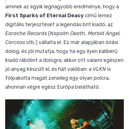
aminek az egyik legnagyobb eredménye, hogy a
First Sparks of Eternal Deacy
című lemez
digitális terjesztését a legendás brit kiadó, az
Earache Records
(
Napalm Death, Morbid Angel,
Carcass
stb.) vállalta el. Ez már alapjában óriási
dolog, és jól mutatja, hogy ha egy ilyen kaliberű
kiadó rábólint a dologra, akkor ott valami egészen
jó anyag készült el, és hát valóban: a
VLKN
is
fölpakolta magát zeneileg egy olyan polcra,
ahonnan végre egész Európa belátható.