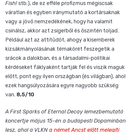
Fish!
stb.), de ez efféle profizmus mégiscsak
váratlan és egyben iránymutató a kortársaknak
vagy a jövő nemzedékének, hogy ha valamit
csinálsz, akkor azt zsigerből és őszintén toljad.
Például azt az attitűdöt, ahogy a kisemberek
kizsákmányolásának témakörét feszegetik a
srácok a dalokban, és a társadalmi-politikai
kérdéseket fáklyaként tartják fel és viszik maguk
előtt, pont egy ilyen országban (és világban), ahol
ezek hangsúlyozására egyre nagyobb szükség
van.
8,5/10
A First Sparks of Eternal Decay lemezbemutató
koncertje május 15-én a budapesti Dopaminban
lesz, ahol a VLKN
a német Ancst előtt melegíti