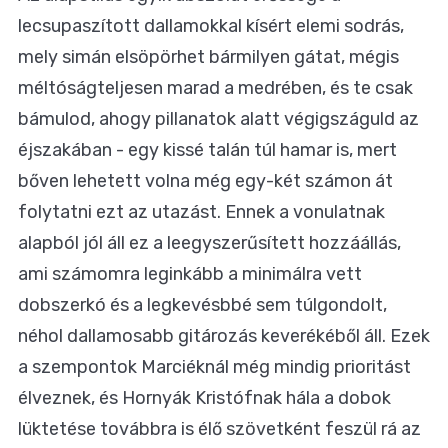
lecsupaszított dallamokkal kísért elemi sodrás,
mely simán elsöpörhet bármilyen gátat, mégis
méltóságteljesen marad a medrében, és te csak
bámulod, ahogy pillanatok alatt végigszáguld az
éjszakában - egy kissé talán túl hamar is, mert
bőven lehetett volna még egy-két számon át
folytatni ezt az utazást. Ennek a vonulatnak
alapból jól áll ez a leegyszerűsített hozzáállás,
ami számomra leginkább a minimálra vett
dobszerkó és a legkevésbbé sem túlgondolt,
néhol dallamosabb gitározás keverékéből áll. Ezek
a szempontok Marciéknál még mindig prioritást
élveznek, és Hornyák Kristófnak hála a dobok
lüktetése továbbra is élő szövetként feszül rá az