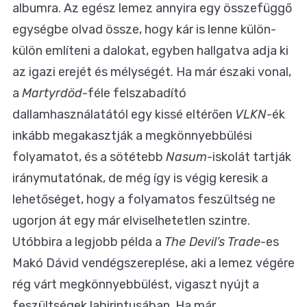
albumra. Az egész lemez annyira egy összefüggő
egységbe olvad össze, hogy kár is lenne külön-
külön említeni a dalokat, egyben hallgatva adja ki
az igazi erejét és mélységét. Ha már északi vonal,
a
Martyrdöd
-féle felszabadító
dallamhasználatától egy kissé eltérően
VLKN
-ék
inkább megakasztják a megkönnyebbülési
folyamatot, és a sötétebb
Nasum
-iskolát tartják
iránymutatónak, de még így is végig keresik a
lehetőséget, hogy a folyamatos feszültség ne
ugorjon át egy már elviselhetetlen szintre.
Utóbbira a legjobb példa a
The Devil’s Trade
-es
Makó Dávid vendégszereplése, aki a lemez végére
rég várt megkönnyebbülést, vigaszt nyújt a
feszültségek labirintusában. Ha már