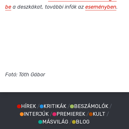
be
a deszkákat, további infók az
eseményben
.
Fotó: Tóth Gábor
HÍREK
/
KRITIKÁK
/
BESZÁMOLÓK
/
INTERJÚK
/
PREMIEREK
/
KULT
/
MÁSVILÁG
/
BLOG