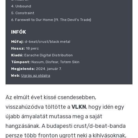
4. Unbound
5. Constraint
6. Farewell to Our Home (ft. The Devil's Trade)
INFÓK
Műfaj:
d-beat/crust/black metal
Hossz:
18 perc
Kiadó:
Earache Digital Distribution
Támpont:
Nasum, Disfear, Totem Skin
Megjelenés:
2024. január 7.
Web:
Ugrás az oldalra
Az elmúlt évet kissé csendesebben,
visszahúzódva töltötte a
VLKN
, hogy idén egy
újabb árnyalatát mutassa meg a saját
hangzásának. A budapesti crust/d-beat-banda
persze több fronton ugrott neki a kihívásoknak,