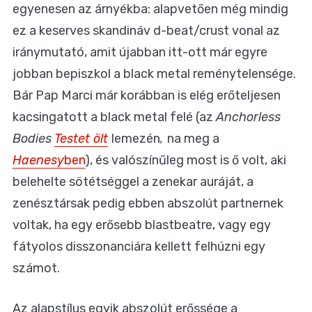
egyenesen az árnyékba: alapvetően még mindig
ez a keserves skandináv d-beat/crust vonal az
iránymutató, amit újabban itt-ott már egyre
jobban bepiszkol a black metal reménytelensége.
Bár Pap Marci már korábban is elég erőteljesen
kacsingatott a black metal felé (az
Anchorless
Bodies
Testet ölt
lemezén
,
na meg a
Haenesy
ben
), és valószínűleg most is ő volt, aki
belehelte sötétséggel a zenekar auráját, a
zenésztársak pedig ebben abszolút partnernek
voltak, ha egy erősebb blastbeatre, vagy egy
fátyolos disszonanciára kellett felhúzni egy
számot.
Az alapstílus egyik abszolút erőssége a