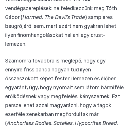
vendégszereplések: ne feledkezzünk meg Tóth
Gábor (
Harmed, The Devil’s Trade
) sampleres
beugrójáról sem, mert azért nem gyakran lehet
ilyen finomhangolásokat hallani egy crust-
lemezen.
Számomra továbbra is meglepő, hogy egy
ennyire friss banda hogyan tud ilyen
összeszokott képet festeni lemezen és élőben
egyaránt, úgy, hogy nyomait sem látom bármiféle
erőlködésnek vagy megfelelési kényszernek. Ezt
persze lehet azzal magyarázni, hogy a tagok
ezerféle zenekarban megfordultak már
(
Anchorless Bodies
,
Satelles
,
Hypocrites Breed,