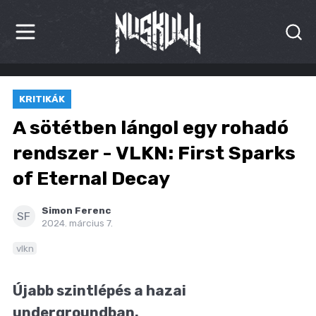
HÍREK
KRITIKÁK
KRITIKÁK
A sötétben lángol egy rohadó
BESZÁMOLÓK
rendszer - VLKN: First Sparks
of Eternal Decay
INTERJÚK
PREMIEREK
Simon Ferenc
SF
2024. március 7.
KULT
vlkn
MÁSVILÁG
Újabb szintlépés a hazai
BLOG
undergroundban.