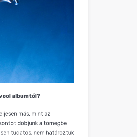
vool albumtól?
teljesen más, mint az
 csontot dobjunk a tömegbe
jesen tudatos, nem határoztuk