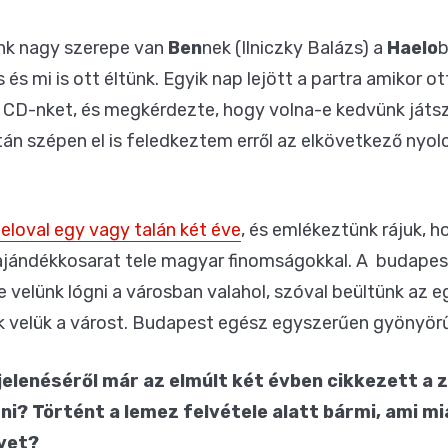
nk nagy szerepe van
Ben
nek (Ilniczky Balázs) a
Haelo
b
 és mi is ott éltünk. Egyik nap lejött a partra amikor o
CD-nket, és megkérdezte, hogy volna-e kedvünk játs
án szépen el is feledkeztem erről az elkövetkező nyolc
eloval egy vagy talán két éve
, és emlékeztünk rájuk, h
jándékkosarat tele magyar finomságokkal. A budapesti
e velünk lógni a városban valahol, szóval beültünk az
ük velük a várost. Budapest egész egyszerűen gyönyör
elenéséről már az elmúlt két évben cikkezett a 
adni? Történt a lemez felvétele alatt bármi, ami m
rvet?