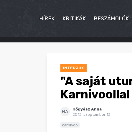
HÍREK
KRITIKÁK
BESZÁMOLÓK
HÍREK
KRITIKÁK
INTERJÚK
BESZÁMOLÓK
"A saját utu
INTERJÚK
Karnivoollal
PREMIEREK
Hőgyész Anna
KULT
HA
2013. szeptember 13.
MÁSVILÁG
karnivool