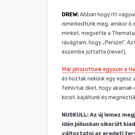
DREW:
Abban hogy itt vagyu
ismerkedtünk meg, amikor ő is
minket, megvette a Themata 
rávágtam, hogy „Persze!”. Azt
eszembe juttatta (nevet).
Már játszottunk egyszer a Ha
és hoztak nekünk egy egész a
felhívtuk őket, hogy akarnak-
kicsit, kajáltunk és megnézt
NUSKULL: Az új lemez megj
idén júliusban sikerült ki
változtatni az eredeti te