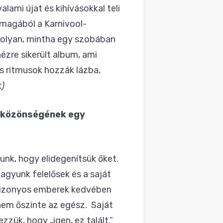
lami újat és kihívásokkal teli
y magából a Karnivool-
 olyan, mintha egy szobában
ézre sikerült album, ami
s ritmusok hozzák lázba,
)
l közönségének egy
unk, hogy elidegenítsük őket.
gyunk felelősek és a saját
 bizonyos emberek kedvében
nem őszinte az egész. Saját
zzük, hogy „igen, ez talált.”