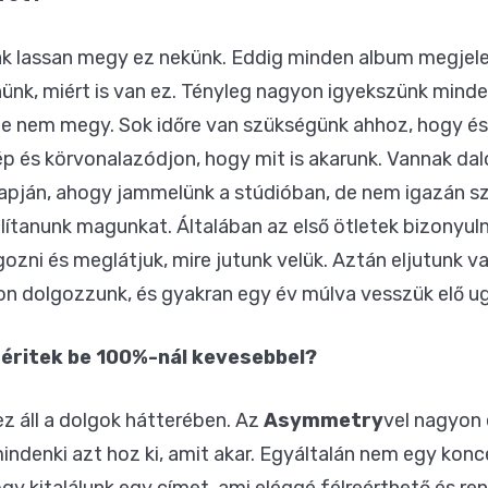
 lassan megy ez nekünk. Eddig minden album megjelen
nünk, miért is van ez. Tényleg nagyon igyekszünk mind
de nem megy. Sok időre van szükségünk ahhoz, hogy és 
ép és körvonalazódjon, hogy mit is akarunk. Vannak dal
lapján, ahogy jammelünk a stúdióban, de nem igazán s
l állítanunk magunkat. Általában az első ötletek bizony
gozni és meglátjuk, mire jutunk velük. Aztán eljutunk
n dolgozzunk, és gyakran egy év múlva vesszük elő ug
éritek be 100%-nál kevesebbel?
ez áll a dolgok hátterében. Az
Asymmetry
vel nagyon 
indenki azt hoz ki, amit akar. Egyáltalán nem egy kon
y kitalálunk egy címet, ami eléggé félreérthető és ren