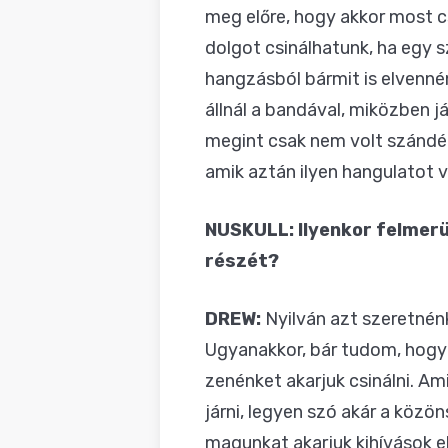
meg előre, hogy akkor most cs
dolgot csinálhatunk, ha egy s
hangzásból bármit is elvenné
állnál a bandával, miközben j
megint csak nem volt szándék
amik aztán ilyen hangulatot 
NUSKULL: Ilyenkor felmerü
részét?
DREW:
Nyilván azt szeretnénk
Ugyanakkor, bár tudom, hogy
zenénket akarjuk csinálni. 
járni, legyen szó akár a köz
magunkat akarjuk kihívások elé