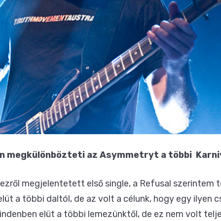
án megkülönbözteti az Asymmetryt a többi Karni
ezről megjelentetett első single, a Refusal szerintem 
t a többi daltól, de az volt a célunk, hogy egy ilyen
ndenben elüt a többi lemezünktől, de ez nem volt tel