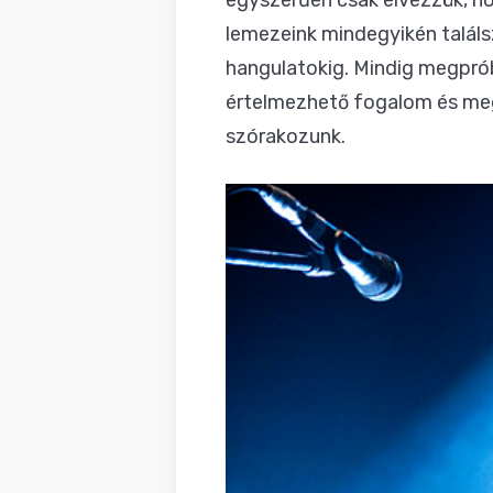
lemezeink mindegyikén találs
hangulatokig. Mindig megprób
értelmezhető fogalom és meg
szórakozunk.