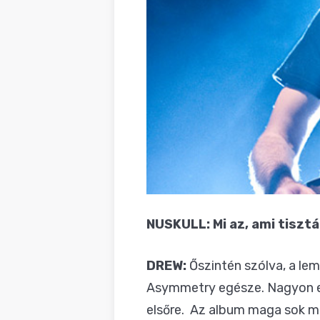
NUSKULL: Mi az, ami tiszt
DREW:
Őszintén szólva, a lem
Asymmetry egésze. Nagyon elü
elsőre. Az album maga sok mi