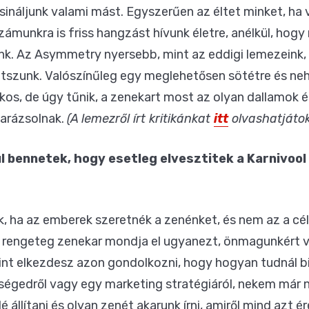
ináljunk valami mást. Egyszerűen az éltet minket, ha va
zámunkra is friss hangzást hívunk életre, anélkül, hog
nk. Az Asymmetry nyersebb, mint az eddigi lemezeink,
átszunk. Valószínűleg egy meglehetősen sötétre és neh
os, de úgy tűnik, a zenekart most az olyan dallamok é
varázsolnak.
(A lemezről írt kritikánkat
itt
olvashatjátok
l bennetek, hogy esetleg elvesztitek a Karnivoo
, ha az emberek szeretnék a zenénket, és nem az a cél
 rengeteg zenekar mondja el ugyanezt, önmagunkért va
Amint elkezdesz azon gondolkozni, hogy hogyan tudnál
önségedről vagy egy marketing stratégiáról, nekem már 
 állítani és olyan zenét akarunk írni, amiről mind azt ére