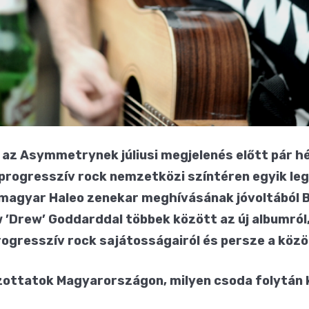
az Asymmetrynek júliusi megjelenés előtt pár h
progresszív rock nemzetközi színtéren egyik leg
 A magyar Haleo zenekar meghívásának jóvoltából 
 ’Drew’ Goddarddal többek között az új albumról,
progresszív rock sajátosságairól és persze a köz
ottatok Magyarországon, milyen csoda folytán