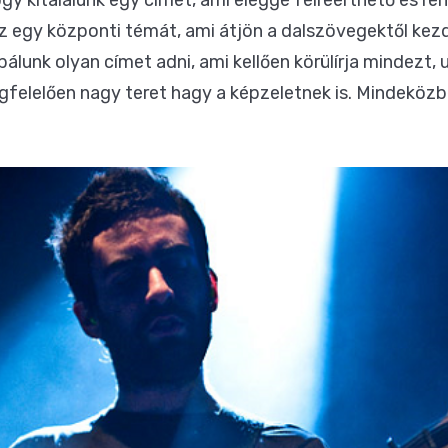
z egy központi témát, ami átjön a dalszövegektől kezd
álunk olyan címet adni, ami kellően körülírja mindezt,
felelően nagy teret hagy a képzeletnek is. Mindeközb