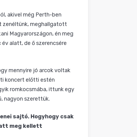
ól, akivel még Perth-ben
tt zenéltünk, meghallgatott
zani Magyarországon, én meg
 év alatt, de ő szerencsére
ogy mennyire jó arcok voltak
 koncert előtti estén
 egyik romkocsmába, ittunk egy
ű, nagyon szerettük.
zenei sajtó. Hogyhogy csak
iatt meg kellett