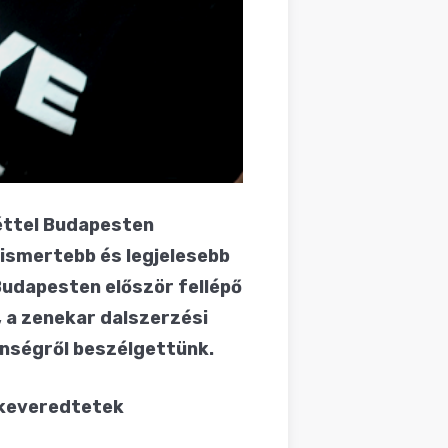
éttel Budapesten
ismertebb és legjelesebb
Budapesten először fellépő
 a zenekar dalszerzési
önségről beszélgettünk.
 keveredtetek