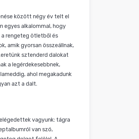
ése között négy év telt el
en egyes alkalommal, hogy
a rengeteg ötletből és
ok, amik gyorsan összeállnak,
zeretünk sztenderd dalokat
ulnak a legérdekesebbnek,
 valameddig, ahol megakadunk
yan azt a dalt.
elégedettek vagyunk: tágra
ceptalbumról van szó,
geteg dolgot felölel. A