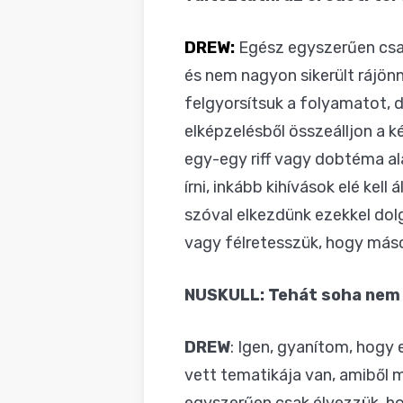
DREW:
Egész egyszerűen csak
és nem nagyon sikerült rájön
felgyorsítsuk a folyamatot, 
elképzelésből összeálljon a k
egy-egy riff vagy dobtéma a
írni, inkább kihívások elé kel
szóval elkezdünk ezekkel dol
vagy félretesszük, hogy máso
NUSKULL: Tehát soha nem 
DREW
: Igen, gyanítom, hogy 
vett tematikája van, amiből m
egyszerűen csak élvezzük, hog