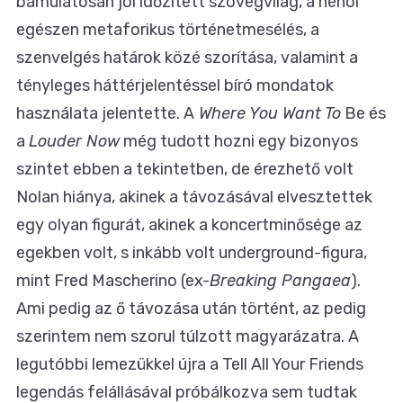
bámulatosan jól időzített szövegvilág, a néhol
egészen metaforikus történetmesélés, a
szenvelgés határok közé szorítása, valamint a
tényleges háttérjelentéssel bíró mondatok
használata jelentette. A
Where You Want To
Be és
a
Louder Now
még tudott hozni egy bizonyos
szintet ebben a tekintetben, de érezhető volt
Nolan hiánya, akinek a távozásával elvesztettek
egy olyan figurát, akinek a koncertminősége az
egekben volt, s inkább volt underground-figura,
mint Fred Mascherino (ex-
Breaking Pangaea
).
Ami pedig az ő távozása után történt, az pedig
szerintem nem szorul túlzott magyarázatra. A
legutóbbi lemezükkel újra a Tell All Your Friends
legendás felállásával próbálkozva sem tudtak