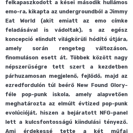
felkapaszkodott a kései második hullámos
emo-ra, kikapta az undergroundból a Jimmy
Eat World (akit emiatt az emo címke
feladásával is vádoltak), s az egész
koncepció elindult világkörüli hódító útjára,
amely során rengeteg változáson,
finomuláson esett át. Többek között nagy
népszerűségre tett szert a kezdetben
párhuzamosan megjelenő, fejlődő, majd az
ezredfordulón túl beérő New Found Glory-
féle pop-punk iskola, amely alapvetően
meghatározta az elmúlt évtized pop-punk
evolúcióját, hiszen a bejáratott NFG-panel
lett a kulcsfontosságú kiindulási tényező.
Ami érdekessé tette a két műfaj