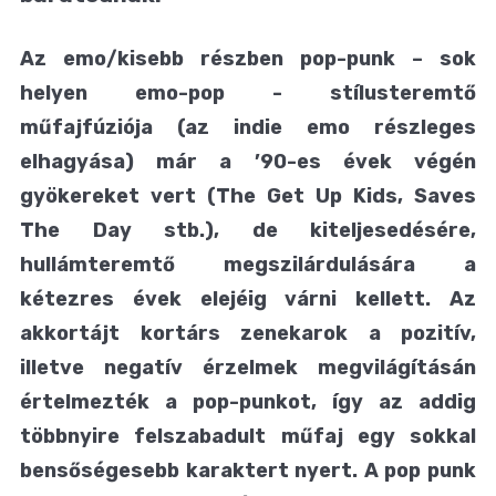
Az emo/kisebb részben pop-punk – sok
helyen emo-pop - stílusteremtő
műfajfúziója (az indie emo részleges
elhagyása) már a ’90-es évek végén
gyökereket vert (The Get Up Kids, Saves
The Day stb.), de kiteljesedésére,
hullámteremtő megszilárdulására a
kétezres évek elejéig várni kellett. Az
akkortájt kortárs zenekarok a pozitív,
illetve negatív érzelmek megvilágításán
értelmezték a pop-punkot, így az addig
többnyire felszabadult műfaj egy sokkal
bensőségesebb karaktert nyert. A pop punk