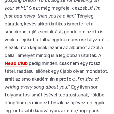
gasping breath I'd apologize for bleeding on
your shirt.
” S ezt még megfejelik ezzel: „
If I'm
just bad news, then you're a liar.
” Tényleg
páratlan, kevés akkori kritikus ismerte fel a
srácokban rejlő zsenialitást, gondolom azóta is
verik a fejüket a falba egy közepes osztályzatért.
S ezek után képesek lezárni az albumot azzal a
dallal, amelyet mindig is a legjobban utáltak. A
Head Club
pedig minden, csak nem egy rossz
tétel, ráadásul ellőnek egy újabb olyan mondatot,
amit az emo akadémián a profok: „
I'm sick of
writing every song about you.
” Egy ilyen sor
folyamatos ismétlésével tudatosítanak, földbe
döngölnek, s mindezt teszik az új évezred egyik
legfontosabb kiadványán, az emo/pop-punk