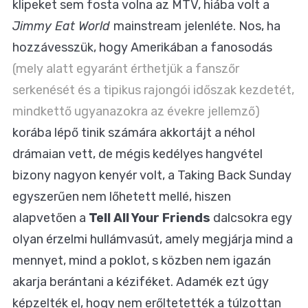
klipeket sem fosta volna az MTV, hiába volt a
Jimmy Eat World
mainstream jelenléte. Nos, ha
hozzávesszük, hogy Amerikában a fanosodás
(mely alatt egyaránt érthetjük a fanszőr
serkenését és a tipikus rajongói időszak kezdetét,
mindkettő ugyanazokra az évekre jellemző)
korába lépő tinik számára akkortájt a néhol
drámaian vett, de mégis kedélyes hangvétel
bizony nagyon kenyér volt, a Taking Back Sunday
egyszerűen nem lőhetett mellé, hiszen
alapvetően a
Tell All Your Friends
dalcsokra egy
olyan érzelmi hullámvasút, amely megjárja mind a
mennyet, mind a poklot, s közben nem igazán
akarja berántani a kéziféket. Adamék ezt úgy
képzelték el, hogy nem erőltetették a túlzottan