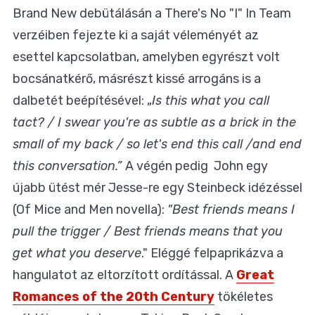
Brand New debütálásán a There's No "I" In Team
verzéiben fejezte ki a saját véleményét az
esettel kapcsolatban, amelyben egyrészt volt
bocsánatkérő, másrészt kissé arrogáns is a
dalbetét beépítésével: „
Is this what you call
tact? / I swear you're as subtle as a brick in the
small of my back / so let's end this call /and end
this conversation.”
A végén pedig John egy
újabb ütést mér Jesse-re egy Steinbeck idézéssel
(Of Mice and Men novella):
"Best friends means I
pull the trigger / Best friends means that you
get what you deserve
." Eléggé felpaprikázva a
hangulatot az eltorzított ordítással. A
Great
Romances of the 20th Century
tökéletes