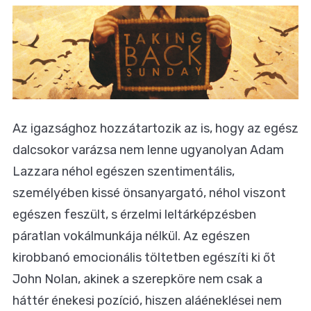
Az igazsághoz hozzátartozik az is, hogy az egész
dalcsokor varázsa nem lenne ugyanolyan Adam
Lazzara néhol egészen szentimentális,
személyében kissé önsanyargató, néhol viszont
egészen feszült, s érzelmi leltárképzésben
páratlan vokálmunkája nélkül. Az egészen
kirobbanó emocionális töltetben egészíti ki őt
John Nolan, akinek a szerepköre nem csak a
háttér énekesi pozíció, hiszen aláéneklései nem