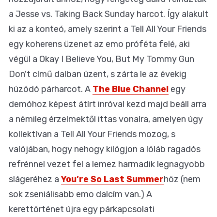
a Jesse vs. Taking Back Sunday harcot. Így alakult
ki az a konteó, amely szerint a Tell All Your Friends
egy koherens üzenet az emo próféta felé, aki
végül a Okay I Believe You, But My Tommy Gun
Don't című dalban üzent, s zárta le az évekig
húzódó párharcot. A
The Blue Channel
egy
demóhoz képest átírt inróval kezd majd beáll arra
a némileg érzelmektől ittas vonalra, amelyen úgy
kollektívan a Tell All Your Friends mozog, s
valójában, hogy nehogy kilógjon a lóláb ragadós
refrénnel vezet fel a lemez harmadik legnagyobb
slágeréhez a
You’re So Last Summer
höz (nem
sok zseniálisabb emo dalcím van.) A
kerettörténet újra egy párkapcsolati