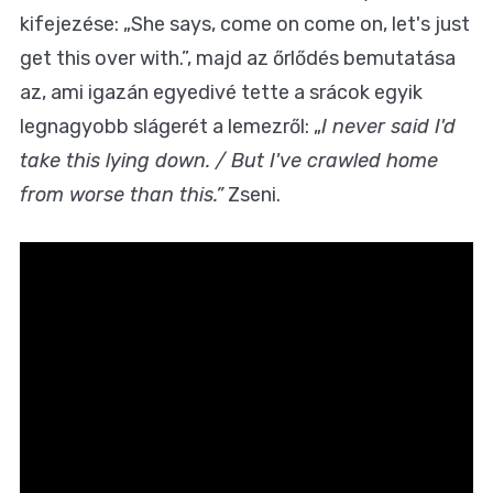
kifejezése: „She says, come on come on, let's just
get this over with.”, majd az őrlődés bemutatása
az, ami igazán egyedivé tette a srácok egyik
legnagyobb slágerét a lemezről: „
I never said I'd
take this lying down. / But I've crawled home
from worse than this.”
Zseni.