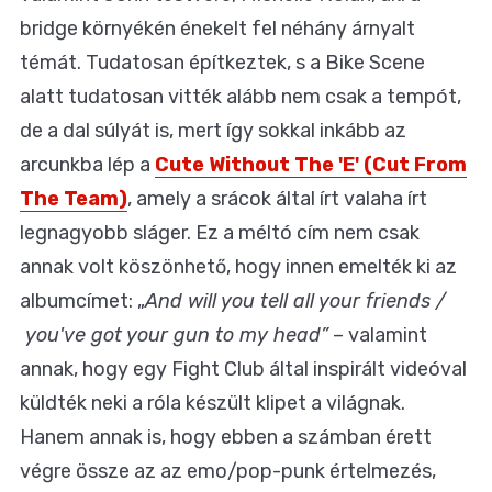
bridge környékén énekelt fel néhány árnyalt
témát. Tudatosan építkeztek, s a Bike Scene
alatt tudatosan vitték alább nem csak a tempót,
de a dal súlyát is, mert így sokkal inkább az
arcunkba lép a
Cute Without The 'E' (Cut From
The Team)
, amely a srácok által írt valaha írt
legnagyobb sláger. Ez a méltó cím nem csak
annak volt köszönhető, hogy innen emelték ki az
albumcímet: „
And will you tell all your friends /
you've got your gun to my head”
– valamint
annak, hogy egy Fight Club által inspirált videóval
küldték neki a róla készült klipet a világnak.
Hanem annak is, hogy ebben a számban érett
végre össze az az emo/pop-punk értelmezés,