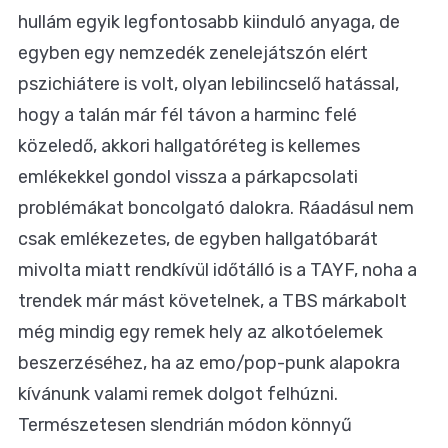
hullám egyik legfontosabb kiinduló anyaga, de
egyben egy nemzedék zenelejátszón elért
pszichiátere is volt, olyan lebilincselő hatással,
hogy a talán már fél távon a harminc felé
közeledő, akkori hallgatóréteg is kellemes
emlékekkel gondol vissza a párkapcsolati
problémákat boncolgató dalokra. Ráadásul nem
csak emlékezetes, de egyben hallgatóbarát
mivolta miatt rendkívül időtálló is a TAYF, noha a
trendek már mást követelnek, a TBS márkabolt
még mindig egy remek hely az alkotóelemek
beszerzéséhez, ha az emo/pop-punk alapokra
kívánunk valami remek dolgot felhúzni.
Természetesen slendrián módon könnyű