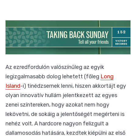
Az ezredfordulón valószínűleg az egyik
legizgalmasabb dolog lehetett (főleg
Long
Island
-i) tinédzsernek lenni, hiszen akkortájt egy
olyan innovatív hullám jelentkezett az egyes
zenei színtereken, hogy azokat nem hogy
lekövetni, de sokáig a jelentőségét megérteni is
nehéz volt. A hardcore nagyon felizgult a
dallamosodás hatására, kezdtek kiépülni az első