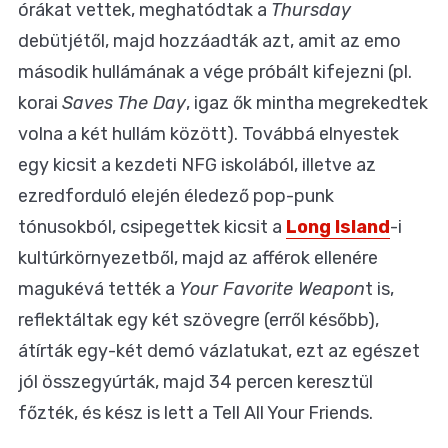
órákat vettek, meghatódtak a
Thursday
debütjétől, majd hozzáadták azt, amit az emo
második hullámának a vége próbált kifejezni (pl.
korai
Saves The Day
, igaz ők mintha megrekedtek
volna a két hullám között). Továbbá elnyestek
egy kicsit a kezdeti NFG iskolából, illetve az
ezredforduló elején éledező pop-punk
tónusokból, csipegettek kicsit a
Long Island
-i
kultúrkörnyezetből, majd az afférok ellenére
magukévá tették a
Your Favorite Weapon
t is,
reflektáltak egy két szövegre (erről később),
átírták egy-két demó vázlatukat, ezt az egészet
jól összegyúrták, majd 34 percen keresztül
főzték, és kész is lett a Tell All Your Friends.