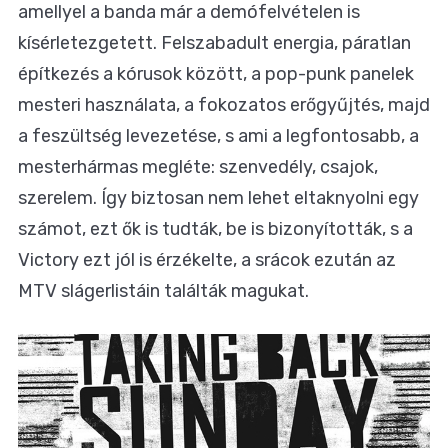
amellyel a banda már a demófelvételen is
kísérletezgetett. Felszabadult energia, páratlan
építkezés a kórusok között, a pop-punk panelek
mesteri használata, a fokozatos erőgyűjtés, majd
a feszültség levezetése, s ami a legfontosabb, a
mesterhármas megléte: szenvedély, csajok,
szerelem. Így biztosan nem lehet eltaknyolni egy
számot, ezt ők is tudták, be is bizonyították, s a
Victory ezt jól is érzékelte, a srácok ezután az
MTV slágerlistáin találták magukat.