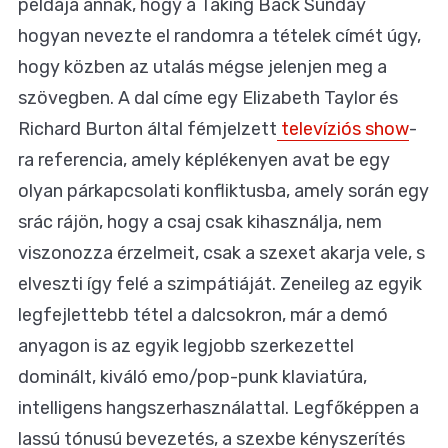
példája annak, hogy a Taking Back Sunday
hogyan nevezte el randomra a tételek címét úgy,
hogy közben az utalás mégse jelenjen meg a
szövegben. A dal címe egy Elizabeth Taylor és
Richard Burton által fémjelzett
televíziós show
-
ra referencia, amely képlékenyen avat be egy
olyan párkapcsolati konfliktusba, amely során egy
srác rájön, hogy a csaj csak kihasználja, nem
viszonozza érzelmeit, csak a szexet akarja vele, s
elveszti így felé a szimpátiáját. Zeneileg az egyik
legfejlettebb tétel a dalcsokron, már a demó
anyagon is az egyik legjobb szerkezettel
dominált, kiváló emo/pop-punk klaviatúra,
intelligens hangszerhasználattal. Legfőképpen a
lassú tónusú bevezetés, a szexbe kényszerítés