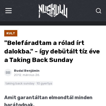
HÍREK
KULT
KRITIKÁK
"Belefáradtam a rólad írt
BESZÁMOLÓK
dalokba." - így debütált tíz éve
a Taking Back Sunday
INTERJÚK
PREMIEREK
Budai Benjámin
BB
2012. március 26.
KULT
taking back sunday
10 gyertya
MÁSVILÁG
Amit garantáltan elmondtál minden
BLOG
barátodnak.