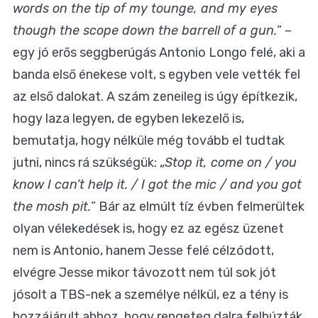
words on the tip of my tounge, and my eyes
though the scope down the barrell of a gun.
” –
egy jó erős seggberúgás Antonio Longo felé, aki a
banda első énekese volt, s egyben vele vették fel
az első dalokat. A szám zeneileg is úgy építkezik,
hogy laza legyen, de egyben lekezelő is,
bemutatja, hogy nélküle még tovább el tudtak
jutni, nincs rá szükségük: „
Stop it, come on / you
know I can’t help it. / I got the mic / and you got
the mosh pit.
” Bár az elmúlt tíz évben felmerültek
olyan vélekedések is, hogy ez az egész üzenet
nem is Antonio, hanem Jesse felé célzódott,
elvégre Jesse mikor távozott nem túl sok jót
jósolt a TBS-nek a személye nélkül, ez a tény is
hozzájárult ahhoz, hogy rengeteg dalra felhúzták