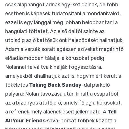
csak alaphangot adnak egy-két dalnak, de több
esetben is képesek tudatosítani a mondanivalót,
ezzel is egy lánggal még jobban belobbantani a
hangulati töltetet. Az első daltól szinte az
utolsóig az ő kettősük önkifejeződését hallhatjuk:
Adam a verzék sorait egészen szíveket megérintő
előadásmódban tálalja, a kórusokat pedig
Nolannel felváltva kínálják fogyasztásra,
amelyekből kihallhatjuk azt is, hogy miért került a
tökéletes
Taking Back Sunday
-dal parkoló
pályára: Nolan távozása után kihalt a csapatból
az a bizonyos átütő erő, amely főleg a kórusokat,
a refrének mély aláénekléseit jellemezte. A
Tell
All Your Friends
sava-borsát többek között a