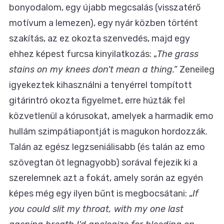
bonyodalom, egy újabb megcsalás (visszatérő
motívum a lemezen), egy nyár közben történt
szakítás, az ez okozta szenvedés, majd egy
ehhez képest furcsa kinyilatkozás: „
The grass
stains on my knees don't mean a thing.”
Zeneileg
igyekeztek kihasználni a tenyérrel tompított
gitárintró okozta figyelmet, erre húzták fel
közvetlenül a kórusokat, amelyek a harmadik emo
hullám szimpátiapontját is magukon hordozzák.
Talán az egész legzseniálisabb (és talán az emo
szövegtan öt legnagyobb) sorával fejezik ki a
szerelemnek azt a fokát, amely során az egyén
képes még egy ilyen bűnt is megbocsátani: „
If
you could slit my throat, with my one last