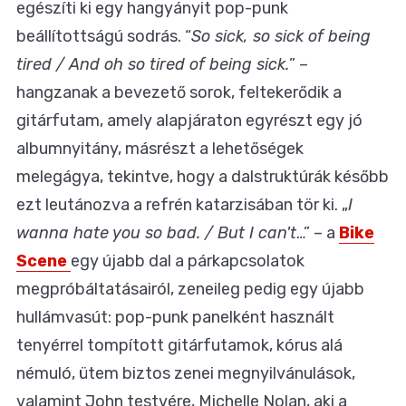
egészíti ki egy hangyányit pop-punk
beállítottságú sodrás. “
So sick, so sick of being
tired / And oh so tired of being sick.
” –
hangzanak a bevezető sorok, feltekerődik a
gitárfutam, amely alapjáraton egyrészt egy jó
albumnyitány, másrészt a lehetőségek
melegágya, tekintve, hogy a dalstruktúrák később
ezt leutánozva a refrén katarzisában tör ki. „
I
wanna hate you so bad. / But I can't
…” – a
Bike
Scene
egy újabb dal a párkapcsolatok
megpróbáltatásairól, zeneileg pedig egy újabb
hullámvasút: pop-punk panelként használt
tenyérrel tompított gitárfutamok, kórus alá
némuló, ütem biztos zenei megnyilvánulások,
valamint John testvére, Michelle Nolan, aki a