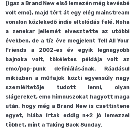
(igaz a Brand New első lemezén még kevésbé
volt emo), majd tért át egy elég mainstream
vonalon közlekedő indie eltolódás felé. Noha
a zenekar jellemét elvesztette az utóbbi
években, de a tíz éve megjelent Tell All Your
Friends a 2002-es év egyik legnagyobb
bajnoka volt, tökéletes példája volt az
emo/pop-punk definiálásának. Ráadásul
miközben a műfajok közti egyensúly nagy
szemléltetője tudott lenni, olyan
slágereket, emo himnuszokat hagyott maga
után, hogy még a Brand New is csettintene
egyet, hiába írtak eddig n+2 jó lemezzel
többet, mint a Taking Back Sunday.