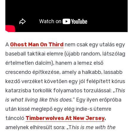
A
Ghost Man On Third
nem csak egy utalás egy
baseball taktikai elemre (újabb random, látszólag
értelmetlen dalcím), hanem a lemez első
crescendo építkezése, amely a halkabb, lassabb
kezdő verzéket követően egy jól felépített kórus
katarzisba torkollik folyamatos torzulással: „
This
is what living like this does.
” Egy ilyen erőpróba
után kissé meglepő egy elég indie-s ütemre
táncoló
Timberwolves At New Jersey
,
amelynek elhíresült sora: „T
his is me with the