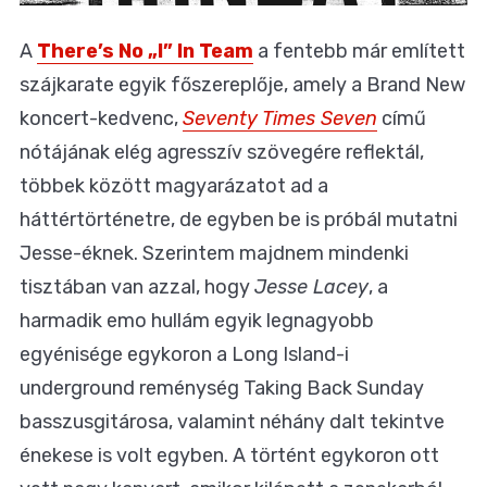
A
There’s No „I” In Team
a fentebb már említett
szájkarate egyik főszereplője, amely a Brand New
koncert-kedvenc,
Seventy Times Seven
című
nótájának elég agresszív szövegére reflektál,
többek között magyarázatot ad a
háttértörténetre, de egyben be is próbál mutatni
Jesse-éknek. Szerintem majdnem mindenki
tisztában van azzal, hogy
Jesse Lacey
, a
harmadik emo hullám egyik legnagyobb
egyénisége egykoron a Long Island-i
underground reménység Taking Back Sunday
basszusgitárosa, valamint néhány dalt tekintve
énekese is volt egyben. A történt egykoron ott