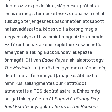
depresszív expozíciókat, slágeresek próbáltak
lenni, de mégis természetesek, s noha ez a néhol
túlbuzgó terjengésnek köszönhetően átcsapott
hatásvadászatba, képes volt a korong mégis
kiegyensúlyozott, valamint magabiztos maradni.
Ez főként annak a zenei képletnek köszönhető,
amelyben a Taking Back Sunday leképezte
önmagát. Ott van
Eddie Reyes
, aki alapított egy
The
Movielife
-ot (miközben gyermekkorában még
death metal felé irányult), majd később ezt a
himnikus, sallangmentes punk attitűdöt
átmentette a TBS debütálására is. Ehhez még
hallgattak egy életen át
Fugazi
és
Sunny Day
Real Estate
anyagokat,
Texas Is The Reason
-