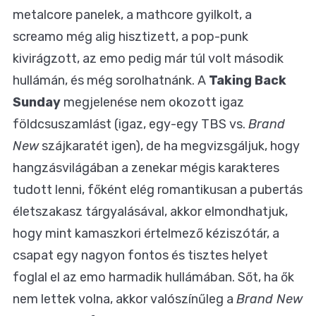
metalcore panelek, a mathcore gyilkolt, a
screamo még alig hisztizett, a pop-punk
kivirágzott, az emo pedig már túl volt második
hullámán, és még sorolhatnánk. A
Taking Back
Sunday
megjelenése nem okozott igaz
földcsuszamlást (igaz, egy-egy TBS vs.
Brand
New
szájkaratét igen), de ha megvizsgáljuk, hogy
hangzásvilágában a zenekar mégis karakteres
tudott lenni, főként elég romantikusan a pubertás
életszakasz tárgyalásával, akkor elmondhatjuk,
hogy mint kamaszkori értelmező kéziszótár, a
csapat egy nagyon fontos és tisztes helyet
foglal el az emo harmadik hullámában. Sőt, ha ők
nem lettek volna, akkor valószínűleg a
Brand New