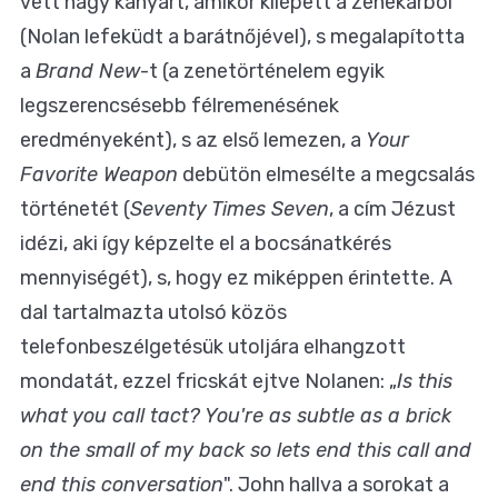
vett nagy kanyart, amikor kilépett a zenekarból
(Nolan lefeküdt a barátnőjével), s megalapította
a
Brand New
-t (a zenetörténelem egyik
legszerencsésebb félremenésének
eredményeként), s az első lemezen, a
Your
Favorite Weapon
debütön elmesélte a megcsalás
történetét (
Seventy Times Seven
, a cím Jézust
idézi, aki így képzelte el a bocsánatkérés
mennyiségét), s, hogy ez miképpen érintette. A
dal tartalmazta utolsó közös
telefonbeszélgetésük utoljára elhangzott
mondatát, ezzel fricskát ejtve Nolanen: „
Is this
what you call tact? You're as subtle as a brick
on the small of my back so lets end this call and
end this conversation
". John hallva a sorokat a