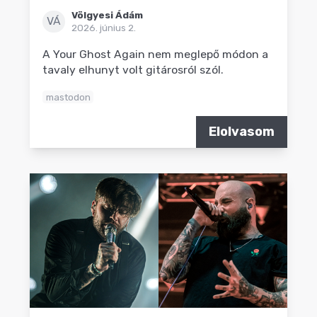
Völgyesi Ádám
VÁ
2026. június 2.
A Your Ghost Again nem meglepő módon a
tavaly elhunyt volt gitárosról szól.
mastodon
Elolvasom