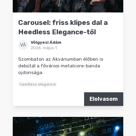
Carousel: friss klipes dal a
Heedless Elegance-től
Völgyesi Ádám
VÁ
2026. május 1.
Szombaton az Akváriumban élőben is
debütál a fővárosi metalcore-banda
újdonsága.
heedless elegance
Elolvasom