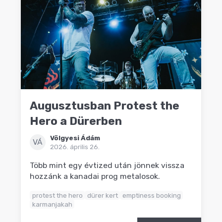
Augusztusban Protest the
Hero a Dürerben
Völgyesi Ádám
VÁ
2026. április 26.
Több mint egy évtized után jönnek vissza
hozzánk a kanadai prog metalosok.
protest the hero
dürer kert
emptiness booking
karmanjakah