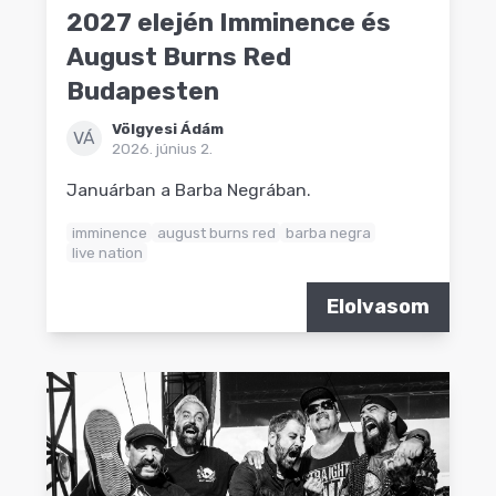
2027 elején Imminence és
August Burns Red
Budapesten
Völgyesi Ádám
VÁ
2026. június 2.
Januárban a Barba Negrában.
imminence
august burns red
barba negra
live nation
Elolvasom