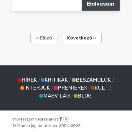
Elolvasom
« Előző
Következő »
HÍREK
/
KRITIKÁK
/
BESZÁMOLÓK
/
INTERJÚK
/
PREMIEREK
/
KULT
/
MÁSVILÁG
/
BLOG
Impresszum
Médiaajánlat
© Minden jog fenntartva. 2004-2026