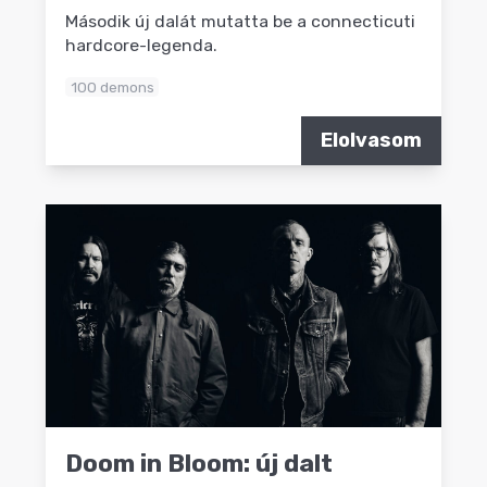
Második új dalát mutatta be a connecticuti
hardcore-legenda.
100 demons
Elolvasom
Doom in Bloom: új dalt