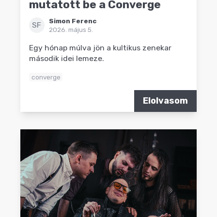
mutatott be a Converge
Simon Ferenc
SF
2026. május 5.
Egy hónap múlva jön a kultikus zenekar
második idei lemeze.
converge
Elolvasom