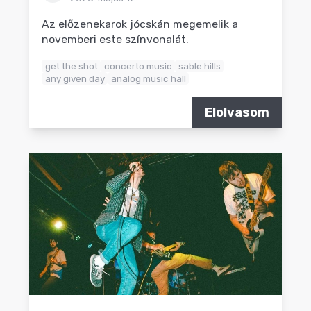
Az előzenekarok jócskán megemelik a
novemberi este színvonalát.
get the shot
concerto music
sable hills
any given day
analog music hall
Elolvasom