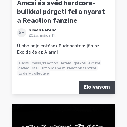
Amcsi és svéd hardcore-
bulikkal pörgeti fel a nyarat
a Reaction fanzine
Simon Ferenc
SF
2026. május 11.
Újabb bejelentések Budapesten: jön az
Excide és az Alarm!
alarm!
mass/reaction
tetem
gyilkos
excide
defied
stall
riff budapest
reaction fanzine
to defy collective
Elolvasom