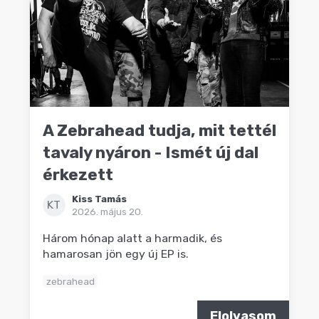
A Zebrahead tudja, mit tettél
tavaly nyáron - Ismét új dal
érkezett
Kiss Tamás
KT
2026. május 20.
Három hónap alatt a harmadik, és
hamarosan jön egy új EP is.
zebrahead
Elolvasom