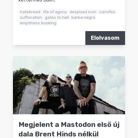
hatebreed
life of agony
despised icon
carnifex
suffocation
gates to hell
barba negra
emptiness booking
Elolvasom
Megjelent a Mastodon első új
dala Brent Hinds nélkül