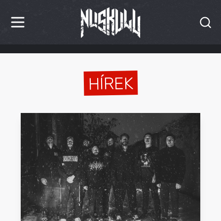
HÍREK
KRITIKÁK
HÍREK
BESZÁMOLÓK
INTERJÚK
PREMIEREK
KULT
MÁSVILÁG
BLOG