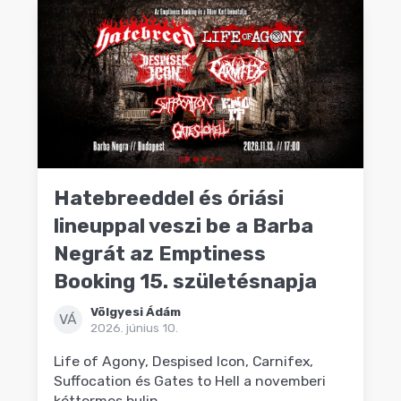
Hatebreeddel és óriási
lineuppal veszi be a Barba
Negrát az Emptiness
Booking 15. születésnapja
Völgyesi Ádám
VÁ
2026. június 10.
Life of Agony, Despised Icon, Carnifex,
Suffocation és Gates to Hell a novemberi
kéttermes bulin.