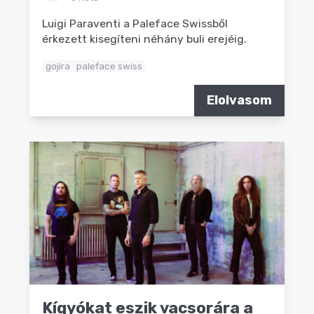
Luigi Paraventi a Paleface Swissből
érkezett kisegíteni néhány buli erejéig.
gojira
paleface swiss
Elolvasom
Kígyókat eszik vacsorára a