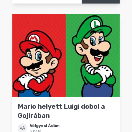
Mario helyett Luigi dobol a
Gojirában
Völgyesi Ádám
VÁ
3 hete