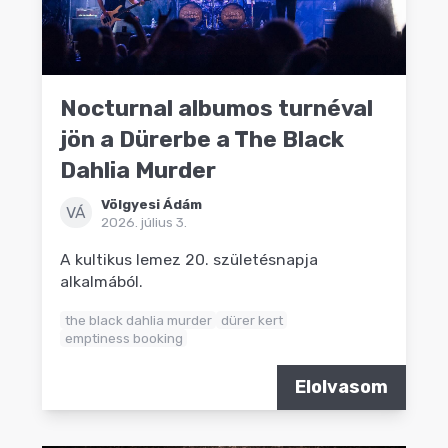
Nocturnal albumos turnéval
jön a Dürerbe a The Black
Dahlia Murder
Völgyesi Ádám
VÁ
2026. július 3.
A kultikus lemez 20. születésnapja
alkalmából.
the black dahlia murder
dürer kert
emptiness booking
Elolvasom