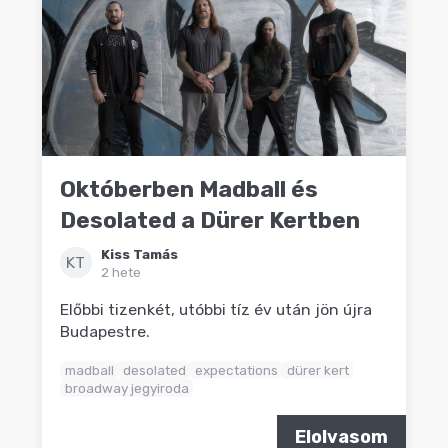
Októberben Madball és
Desolated a Dürer Kertben
Kiss Tamás
KT
2 hete
Előbbi tizenkét, utóbbi tíz év után jön újra
Budapestre.
madball
desolated
expectations
dürer kert
broadway jegyiroda
Elolvasom