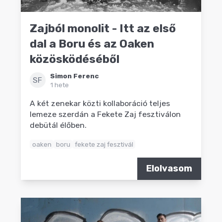
Zajból monolit - Itt az első
dal a Boru és az Oaken
közösködéséből
Simon Ferenc
SF
1 hete
A két zenekar közti kollaboráció teljes
lemeze szerdán a Fekete Zaj fesztiválon
debütál élőben.
oaken
boru
fekete zaj fesztivál
Elolvasom