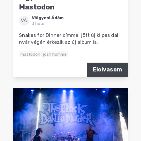
Mastodon
Völgyesi Ádám
VÁ
3 hete
Snakes for Dinner címmel jött új klipes dal,
nyár végén érkezik az új album is.
mastodon
josh homme
Elolvasom