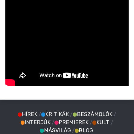
HÍREK
/
KRITIKÁK
/
BESZÁMOLÓK
/
INTERJÚK
/
PREMIEREK
/
KULT
/
MÁSVILÁG
/
BLOG