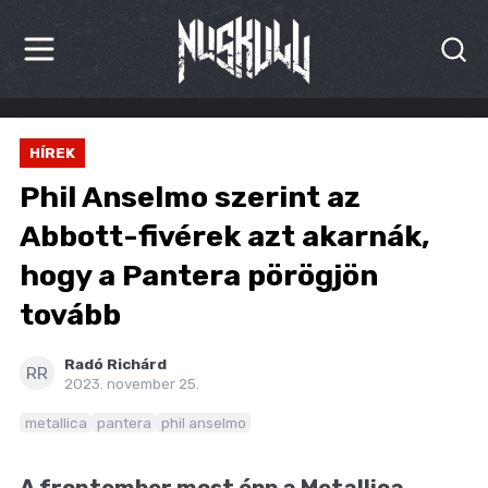
HÍREK
HÍREK
KRITIKÁK
Phil Anselmo szerint az
BESZÁMOLÓK
Abbott-fivérek azt akarnák,
hogy a Pantera pörögjön
INTERJÚK
tovább
PREMIEREK
Radó Richárd
KULT
RR
2023. november 25.
MÁSVILÁG
metallica
pantera
phil anselmo
BLOG
A frontember most épp a Metallica