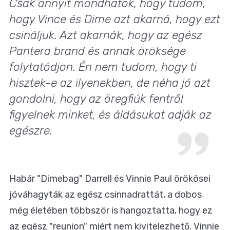
Csak annyit mondhatok, hogy tudom,
hogy Vince és Dime azt akarná, hogy ezt
csináljuk. Azt akarnák, hogy az egész
Pantera
brand és annak öröksége
folytatódjon. Én nem tudom, hogy ti
hisztek-e az ilyenekben, de néha jó azt
gondolni, hogy az öregfiúk fentről
figyelnek minket, és áldásukat adják az
egészre.
Habár "Dimebag" Darrell és Vinnie Paul örökösei
jóváhagyták az egész csinnadrattát, a dobos
még életében többször is hangoztatta, hogy ez
az egész "reunion" miért nem kivitelezhető. Vinnie