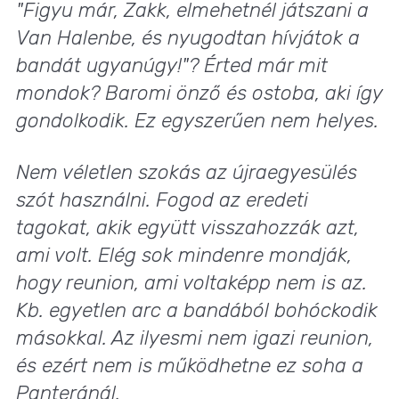
"Figyu már, Zakk, elmehetnél játszani a
Van Halenbe, és nyugodtan hívjátok a
bandát ugyanúgy!
"? Érted már mit
mondok? Baromi önző és ostoba, aki így
gondolkodik. Ez egyszerűen nem helyes.
Nem véletlen szokás az újraegyesülés
szót használni. Fogod az eredeti
tagokat, akik együtt visszahozzák azt,
ami volt. Elég sok mindenre mondják,
hogy reunion, ami voltaképp nem is az.
Kb. egyetlen arc a bandából bohóckodik
másokkal. Az ilyesmi nem igazi reunion,
és ezért nem is működhetne ez soha a
Panterá
nál.