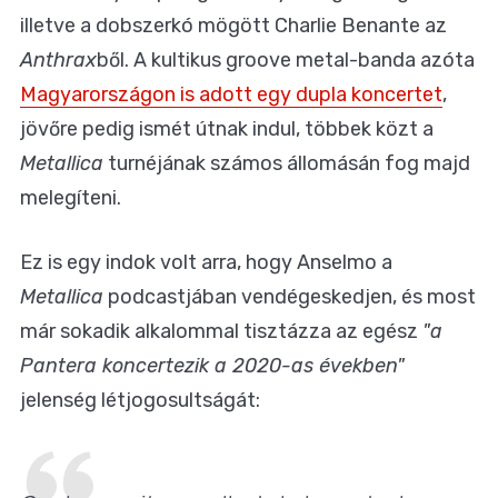
illetve a dobszerkó mögött Charlie Benante az
Anthrax
ből. A kultikus groove metal-banda azóta
Magyarországon is adott egy dupla koncertet
,
jövőre pedig ismét útnak indul, többek közt a
Metallica
turnéjának számos állomásán fog majd
melegíteni.
Ez is egy indok volt arra, hogy Anselmo a
Metallica
podcastjában vendégeskedjen, és most
már sokadik alkalommal tisztázza az egész
"a
Pantera koncertezik a 2020-as években"
jelenség létjogosultságát: