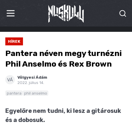
HÍREK
HÍREK
KRITIKÁK
Pantera néven megy turnézni
BESZÁMOLÓK
Phil Anselmo és Rex Brown
INTERJÚK
Völgyesi Ádám
VÁ
2022. július 14.
PREMIEREK
pantera
phil anselmo
KULT
Egyelőre nem tudni, ki lesz a gitárosuk
MÁSVILÁG
és a dobosuk.
BLOG