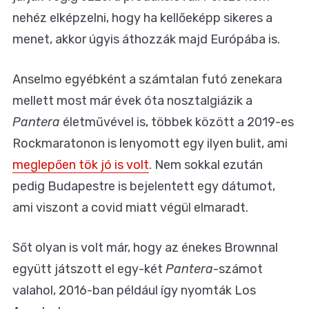
nehéz elképzelni, hogy ha kellőeképp sikeres a
menet, akkor úgyis áthozzák majd Európába is.
Anselmo egyébként a számtalan futó zenekara
mellett most már évek óta nosztalgiázik a
Pantera
életművével is, többek között a 2019-es
Rockmaratonon is lenyomott egy ilyen bulit, ami
meglepően tök jó is volt
. Nem sokkal ezután
pedig Budapestre is bejelentett egy dátumot,
ami viszont a covid miatt végül elmaradt.
Sőt olyan is volt már, hogy az énekes Brownnal
együtt játszott el egy-két
Pantera
-számot
valahol, 2016-ban például így nyomták Los