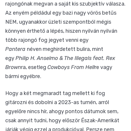
rajongónak megvan a saját kis szubjektív válasza.
Az enyém példádul egy bazi nagy vörös betűs
NEM, ugyanakkor üzleti szempontból mégis
könnyen érthető a lépés, hiszen nyilván nyilván
több rajongó fog jegyet venni egy
Pantera
néven meghirdetett bulira, mint
egy
Philip H. Anselmo & The Illegals feat. Rex
Brown
ra, esetleg
Cowboys From Hell
re vagy
bármi egyébre.
Hogy a két megmaradt tag mellett ki fog
gitározni és dobolni a 2023-as turnén, arról
egyelőre nincs hír, ahogy pontos dátumok sem,
csak annyit tudni, hogy először Észak-Amerikát
járják végig ezzel a produkcióval. Persze nem