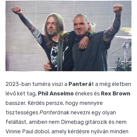
2023-ban turnéra viszi a
Panterá
t a még életben
lévő két tag,
Phil Anselmo
énekes és
Rex Brown
basszer. Kérdés persze, hogy mennyire
tisztességes
Panterá
nak nevezni egy olyan
felállást, amiben nem Dimebag gitározik és nem
Vinnie Paul dobol, amely kérdésre nyilván minden