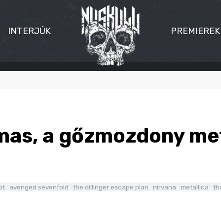
INTERJÚK
PREMIEREK
as, a gőzmozdony met
ot
avenged sevenfold
the dillinger escape plan
nirvana
metallica
th