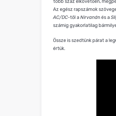
több száz elkövetőén, mégp
Az egész rapszámok szövegeiv
AC/DC
-től a
Nirvaná
n és a
Sl
számig gyakorlatilag bármily
Össze is szedtünk párat a leg
értük.