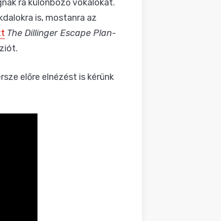
nak rá különböző vokálokat.
dalokra is, mostanra az
tt
The Dillinger Escape Plan
-
ziót.
rsze előre elnézést is kérünk