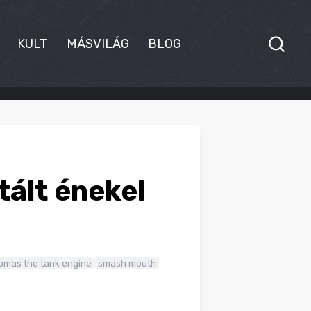
KULT
MÁSVILÁG
BLOG
ált énekel
omas the tank engine
smash mouth