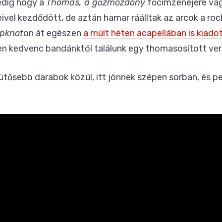
edig hogy a
Thomas, a gőzmozdony
főcímzenéjére vág
el kezdődött, de aztán hamar ráálltak az arcok a rock
ipknot
on át egészen
a múlt héten acapellában is kiado
en kedvenc bandánktól találunk egy thomasosított ver
ütősebb darabok közül, itt jönnek szépen sorban, és pe