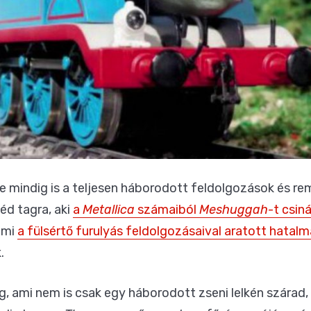
e mindig is a teljesen háborodott feldolgozások és rem
éd tagra, aki
a
Metallica
számaiból
Meshuggah
-t csiná
ami
a fülsértő furulyás feldolgozásaival aratott hatal
.
g, ami nem is csak egy háborodott zseni lelkén szárad