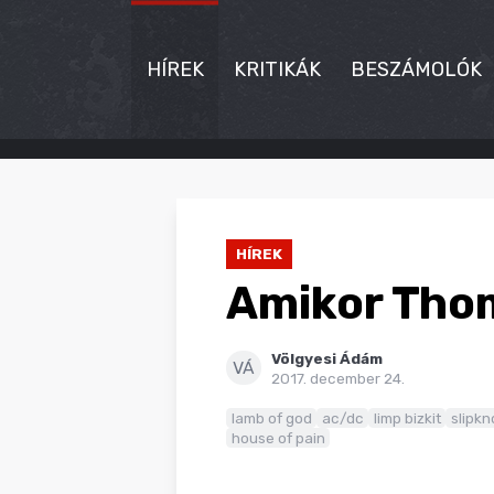
HÍREK
KRITIKÁK
BESZÁMOLÓK
HÍREK
KRITIKÁK
HÍREK
BESZÁMOLÓK
Amikor Thom
INTERJÚK
Völgyesi Ádám
PREMIEREK
VÁ
2017. december 24.
KULT
lamb of god
ac/dc
limp bizkit
slipkn
house of pain
MÁSVILÁG