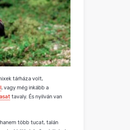
ixek tárháza volt,
l
, vagy még inkább a
masat
tavaly. És nyilván van
, hanem több tucat, talán