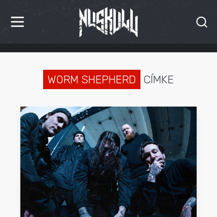
HÍREK
KRITIKÁK
WORM SHEPHERD
CÍMKE
BESZÁMOLÓK
INTERJÚK
PREMIEREK
KULT
MÁSVILÁG
BLOG