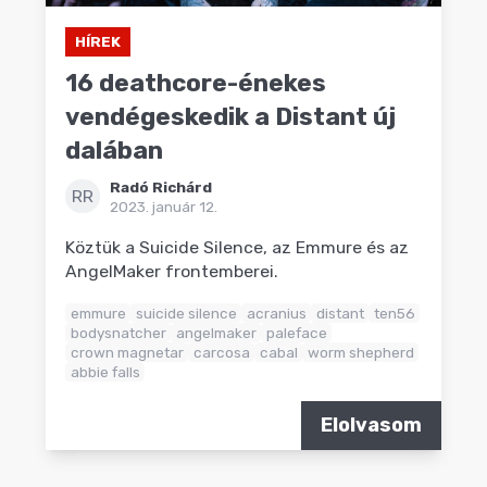
HÍREK
16 deathcore-énekes
vendégeskedik a Distant új
dalában
Radó Richárd
RR
2023. január 12.
Köztük a Suicide Silence, az Emmure és az
AngelMaker frontemberei.
emmure
suicide silence
acranius
distant
ten56
bodysnatcher
angelmaker
paleface
crown magnetar
carcosa
cabal
worm shepherd
abbie falls
Elolvasom