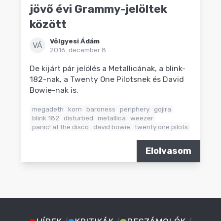
jövő évi Grammy-jelöltek
között
Völgyesi Ádám
VÁ
2016. december 8.
De kijárt pár jelölés a Metallicának, a blink-
182-nak, a Twenty One Pilotsnek és David
Bowie-nak is.
megadeth
korn
baroness
periphery
gojira
blink 182
disturbed
metallica
weezer
panic! at the disco
david bowie
twenty one pilots
Elolvasom