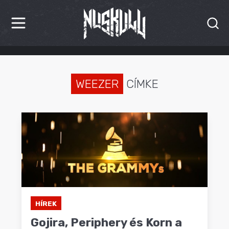
HÍREK
KRITIKÁK
WEEZER
CÍMKE
BESZÁMOLÓK
INTERJÚK
PREMIEREK
KULT
MÁSVILÁG
HÍREK
Gojira, Periphery és Korn a
BLOG