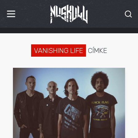
HÍREK
KRITIKÁK
VANISHING LIFE
CÍMKE
BESZÁMOLÓK
INTERJÚK
PREMIEREK
KULT
MÁSVILÁG
BLOG