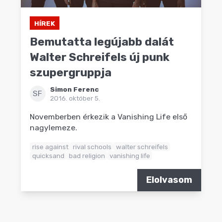
HÍREK
Bemutatta legújabb dalát
Walter Schreifels új punk
szupergruppja
Simon Ferenc
SF
2016. október 5.
Novemberben érkezik a Vanishing Life első
nagylemeze.
rise against
rival schools
walter schreifels
quicksand
bad religion
vanishing life
Elolvasom