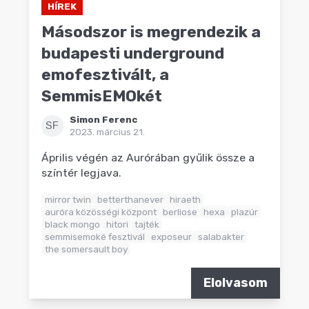
HÍREK
Másodszor is megrendezik a
budapesti underground
emofesztivált, a
SemmisEMOkét
Simon Ferenc
SF
2023. március 21.
Április végén az Aurórában gyűlik össze a
színtér legjava.
mirror twin
betterthanever
hiraeth
auróra közösségi központ
berliose
hexa
plazúr
black mongo
hitori
tajték
semmisemoké fesztivál
exposeur
salabakter
the somersault boy
Elolvasom