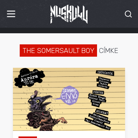
HÍREK
KRITIKÁK
THE SOMERSAULT BOY
CÍMKE
BESZÁMOLÓK
INTERJÚK
PREMIEREK
KULT
MÁSVILÁG
BLOG