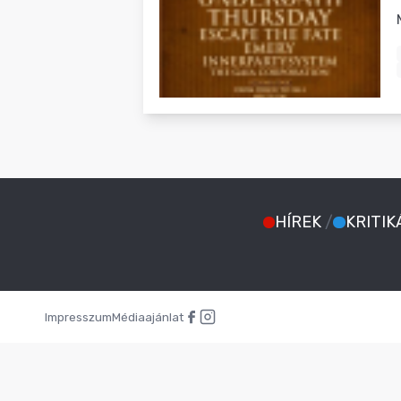
BLOG
HÍREK
/
KRITIK
Impresszum
Médiaajánlat