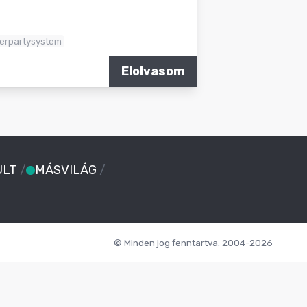
nerpartysystem
Elolvasom
ULT
/
MÁSVILÁG
/
© Minden jog fenntartva. 2004-2026