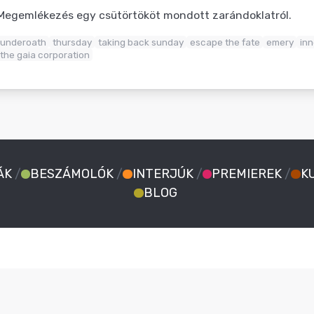
Megemlékezés egy csütörtököt mondott zarándoklatról.
underoath
thursday
taking back sunday
escape the fate
emery
in
the gaia corporation
ÁK
/
BESZÁMOLÓK
/
INTERJÚK
/
PREMIEREK
/
K
BLOG