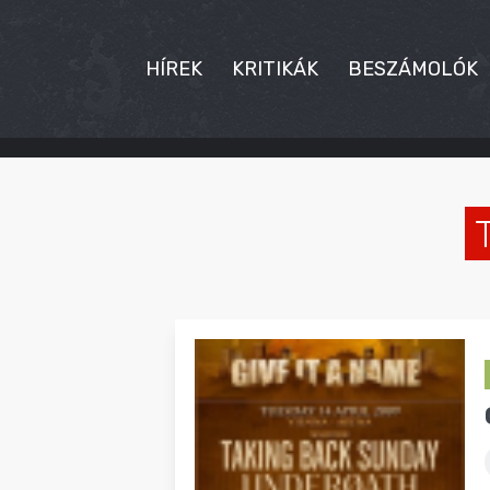
HÍREK
KRITIKÁK
BESZÁMOLÓK
HÍREK
KRITIKÁK
BESZÁMOLÓK
INTERJÚK
PREMIEREK
KULT
MÁSVILÁG