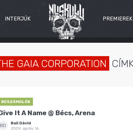
INTERJÚK
PREMIEREK
THE GAIA CORPORATION
CÍM
BESZÁMOLÓK
Give It A Name @ Bécs, Arena
Bali Dávid
BD
2009. április 16.