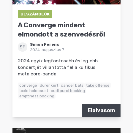
BESZÁMOLÓK
A Converge mindent
elmondott a szenvedésről
Simon Ferenc
SF
2024. augusztus 7.
2024 egyik legfontosabb és legjobb
koncertjét villantotta fel a kultikus
metalcore-banda.
converge
dürer kert
cancer bats
take offense
toxic holocaust
cudi purci booking
emptiness booking
Elolvasom