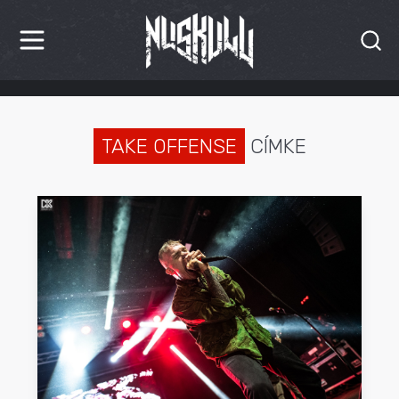
HÍREK
KRITIKÁK
TAKE OFFENSE
CÍMKE
BESZÁMOLÓK
INTERJÚK
PREMIEREK
KULT
MÁSVILÁG
BLOG