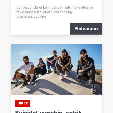
converge
dürer kert
cancer bats
take offense
toxic holocaust
cudi purci booking
emptiness booking
Elolvasom
HÍREK
Suicidal' worship, azték