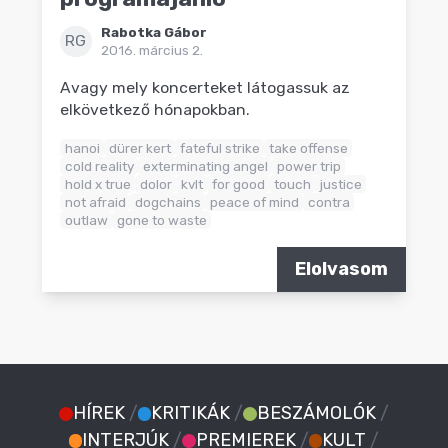
Rabotka Gábor
RG
2016. március 2.
Avagy mely koncerteket látogassuk az
elkövetkező hónapokban.
hanoi
dürer kert
fateful strike
take offense
cold reality
exterminating angel
power trip
hold x true
dolor
kvlt
for good
touch
justice
not afraid
dogchains
peace of mind
contra
outlaw
gone to waste
Elolvasom
HÍREK
/
KRITIKÁK
/
BESZÁMOLÓK
/
INTERJÚK
/
PREMIEREK
/
KULT
/