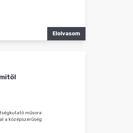
Elolvasom
mitől
etségkutató műsora
sal a középszerűség