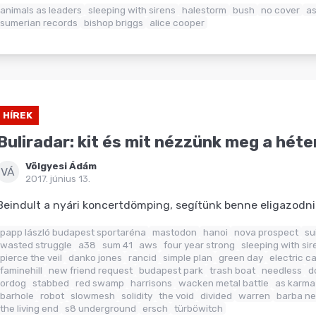
animals as leaders
sleeping with sirens
halestorm
bush
no cover
as
sumerian records
bishop briggs
alice cooper
HÍREK
Buliradar: kit és mit nézzünk meg a hét
Völgyesi Ádám
VÁ
2017. június 13.
Beindult a nyári koncertdömping, segítünk benne eligazodni
papp lászló budapest sportaréna
mastodon
hanoi
nova prospect
su
wasted struggle
a38
sum 41
aws
four year strong
sleeping with sir
pierce the veil
danko jones
rancid
simple plan
green day
electric ca
faminehill
new friend request
budapest park
trash boat
needless
d
ordog
stabbed
red swamp
harrisons
wacken metal battle
as karma
barhole
robot
slowmesh
solidity
the void
divided
warren
barba ne
the living end
s8 underground
ersch
türböwitch