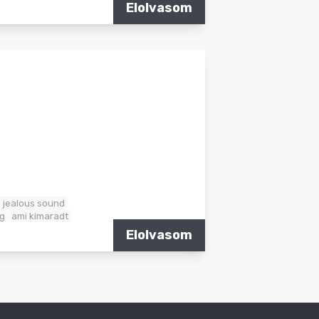
Elolvasom
 jealous sound
g
ami kimaradt
Elolvasom