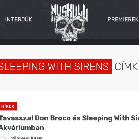
INTERJÚK
PREMIEREK
SLEEPING WITH SIRENS
CÍMK
HÍREK
Tavasszal Don Broco és Sleeping With Si
Akváriumban
Völgyesi Ádám