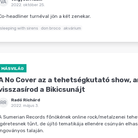
VÁ
2022. október 25.
Co-headliner turnéval jön a két zenekar.
sleeping with sirens
don broco
akvárium
MÁSVILÁG
A No Cover az a tehetségkutató show, a
visszasírod a Bikicsunájt
Radó Richárd
RR
2022. május 3.
A Sumerian Records főnökének online rock/metalzenei teh
ígéretesnek tűnt, de újító tematikája ellenére csúnyán elha
ingoványos talaján.