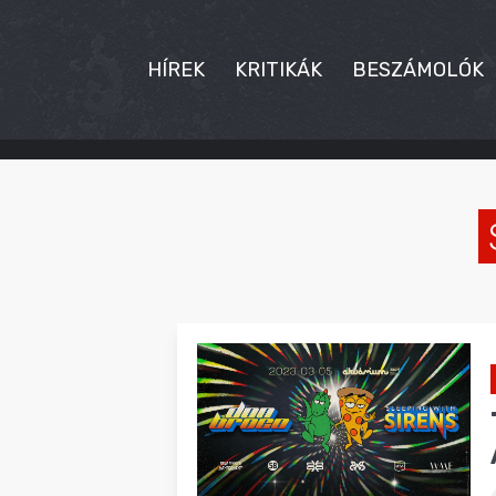
HÍREK
KRITIKÁK
BESZÁMOLÓK
HÍREK
KRITIKÁK
BESZÁMOLÓK
INTERJÚK
PREMIEREK
KULT
MÁSVILÁG