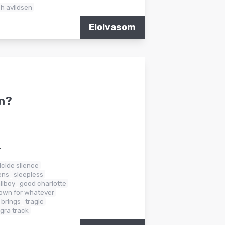
h avildsen
Elolvasom
en?
.
icide silence
ens
sleepless
llboy
good charlotte
own for whatever
 brings
tragic
gra track