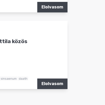
Elolvasom
ttila közös
sinsaenum
daath
Elolvasom