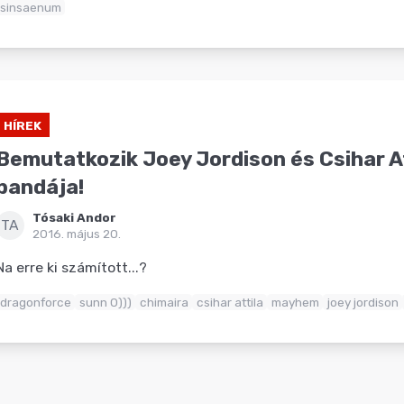
sinsaenum
HÍREK
Bemutatkozik Joey Jordison és Csihar A
bandája!
Tósaki Andor
TA
2016. május 20.
Na erre ki számított...?
dragonforce
sunn 0)))
chimaira
csihar attila
mayhem
joey jordison