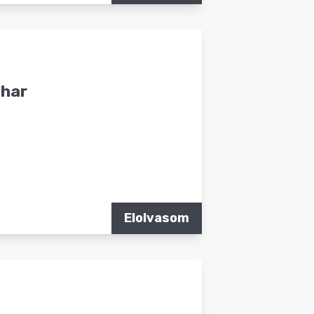
ihar
Elolvasom