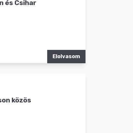
n és Csihar
Elolvasom
ison közös