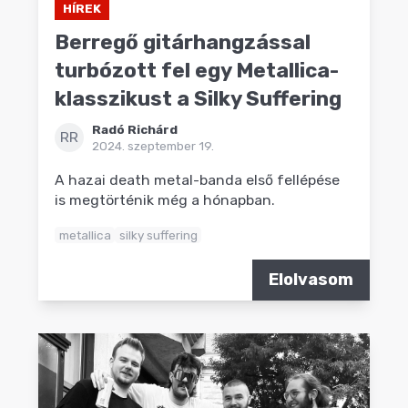
HÍREK
Berregő gitárhangzással
turbózott fel egy Metallica-
klasszikust a Silky Suffering
Radó Richárd
RR
2024. szeptember 19.
A hazai death metal-banda első fellépése
is megtörténik még a hónapban.
metallica
silky suffering
Elolvasom