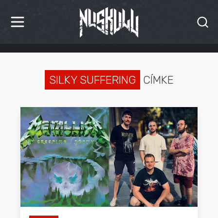
HÍREK
KRITIKÁK
SILKY SUFFERING
CÍMKE
BESZÁMOLÓK
INTERJÚK
PREMIEREK
KULT
MÁSVILÁG
BLOG