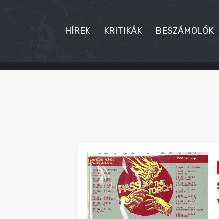
HÍREK
KRITIKÁK
BESZÁMOLÓK
HÍREK
KRITIKÁK
BESZÁMOLÓK
INTERJÚK
PREMIEREK
KULT
MÁSVILÁG