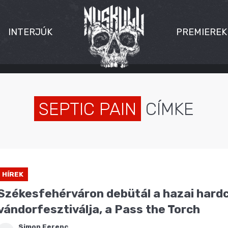
INTERJÚK
PREMIEREK
SEPTIC PAIN
CÍMKE
HÍREK
Székesfehérváron debütál a hazai hardc
vándorfesztiválja, a Pass the Torch
Simon Ferenc