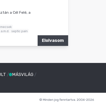
tán a Cél Felé, a
emecsek
a.m.d.
septic pain
Elolvasom
ULT
/
MÁSVILÁG
/
© Minden jog fenntartva. 2004-2026