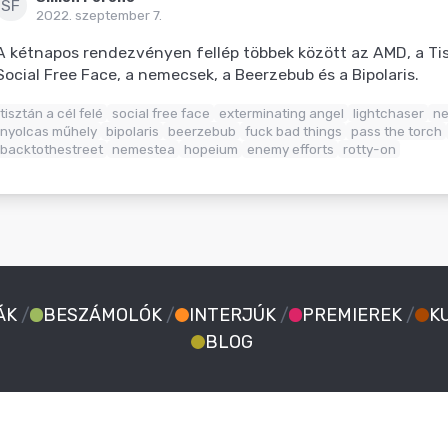
SF
2022. szeptember 7.
A kétnapos rendezvényen fellép többek között az AMD, a Tisz
Social Free Face, a nemecsek, a Beerzebub és a Bipolaris.
tisztán a cél felé
social free face
exterminating angel
lightchaser
n
nyolcas műhely
bipolaris
beerzebub
fuck bad things
pass the torch
backtothestreet
nemestea
hopeium
enemy efforts
rotty-on
ÁK
/
BESZÁMOLÓK
/
INTERJÚK
/
PREMIEREK
/
K
BLOG