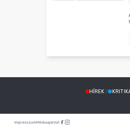
BLOG
HÍREK
/
KRITIK
Impresszum
Médiaajánlat