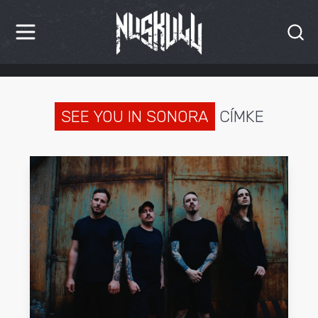
HÍREK
KRITIKÁK
SEE YOU IN SONORA
CÍMKE
BESZÁMOLÓK
INTERJÚK
PREMIEREK
KULT
MÁSVILÁG
BLOG