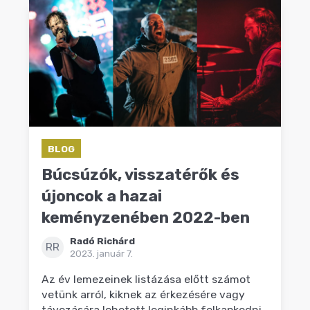
BLOG
Búcsúzók, visszatérők és
újoncok a hazai
keményzenében 2022-ben
Radó Richárd
RR
2023. január 7.
Az év lemezeinek listázása előtt számot
vetünk arról, kiknek az érkezésére vagy
távozására lehetett leginkább felkapkodni