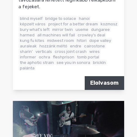
a fejeket.
blind myself
bridge to solace
hanoi
képzelt város
project for a better dream
kozmosz
bury what's left
mirror twin
useme
dungaree
harmed
all machines will fail
crowley's deal
kung fu kites
midwest room
hitori
dope valley
auraleak
hozzánk méltó
endre
cairostone
sharin'
verticals
cross joint crash
wires
informer
ochra
fleshprison
tomb portal
the aphotic strain
see you in sonora
brickln
palánta
Elolvasom