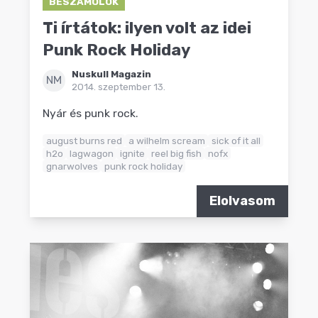
BESZÁMOLÓK
Ti írtátok: ilyen volt az idei
Punk Rock Holiday
Nuskull Magazin
NM
2014. szeptember 13.
Nyár és punk rock.
august burns red
a wilhelm scream
sick of it all
h2o
lagwagon
ignite
reel big fish
nofx
gnarwolves
punk rock holiday
Elolvasom