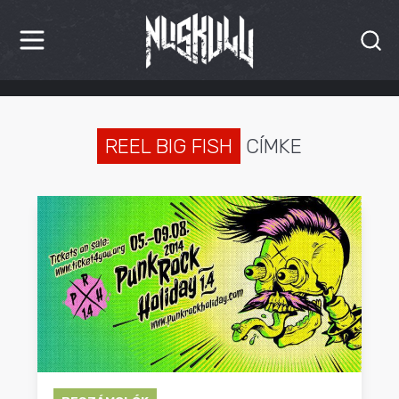
HÍREK
KRITIKÁK
REEL BIG FISH
CÍMKE
BESZÁMOLÓK
INTERJÚK
PREMIEREK
KULT
MÁSVILÁG
BLOG