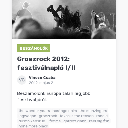
BESZÁMOLÓK
Groezrock 2012:
fesztiválnapló I/II
Vincze Csaba
VC
2012. május 2.
Beszámolónk Európa talán legjobb
fesztiváljáról.
the wonder years
hostage calm
the menzingers
lagwagon
groezrock
texas is the reason
rancid
dustin kensrue
lifetime
garrett klahn
reel big fish
none more black