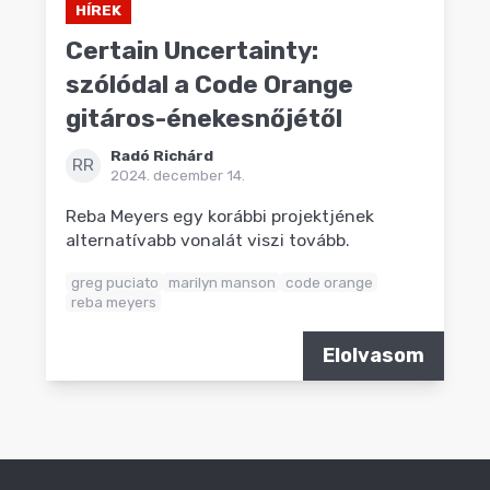
HÍREK
Certain Uncertainty:
szólódal a Code Orange
gitáros-énekesnőjétől
Radó Richárd
RR
2024. december 14.
Reba Meyers egy korábbi projektjének
alternatívabb vonalát viszi tovább.
greg puciato
marilyn manson
code orange
reba meyers
Elolvasom