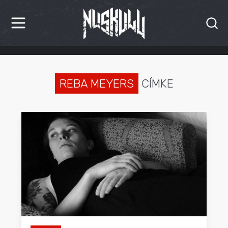
HÍREK
KRITIKÁK
REBA MEYERS
CÍMKE
BESZÁMOLÓK
INTERJÚK
PREMIEREK
KULT
MÁSVILÁG
BLOG