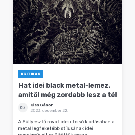
KRITIKÁK
Hat idei black metal-lemez,
amitől még zordabb lesz a tél
Kiss Gábor
KG
2023. december 22.
A Süllyesztő rovat idei utolsó kiadásában a
metal legfeketébb stílusának idei
remekműveit gyűjtöttük össze.