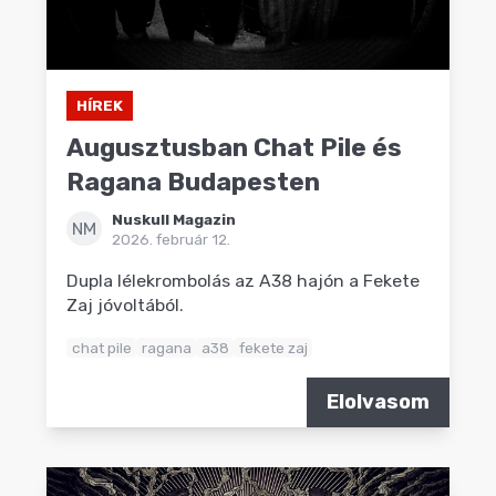
HÍREK
Augusztusban Chat Pile és
Ragana Budapesten
Nuskull Magazin
NM
2026. február 12.
Dupla lélekrombolás az A38 hajón a Fekete
Zaj jóvoltából.
chat pile
ragana
a38
fekete zaj
Elolvasom