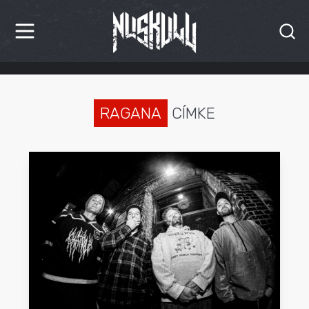
HÍREK
KRITIKÁK
RAGANA
CÍMKE
BESZÁMOLÓK
INTERJÚK
PREMIEREK
KULT
MÁSVILÁG
BLOG