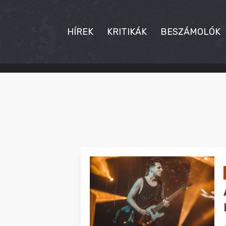
HÍREK
KRITIKÁK
BESZÁMOLÓK
HÍREK
KRITIKÁK
BESZÁMOLÓK
INTERJÚK
PREMIEREK
KULT
MÁSVILÁG