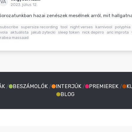
VÁ
2023. július 12.
Sorozatunkban hazai zenészek mesélnek arról, mit hallgat
subscribe
supersize recording
tool
night verses
karnivool
polyphia
vola
aktuálista
jakub zytecki
sleep token
nick depirro
aric improta
rabea massaad
ÁK
/
BESZÁMOLÓK
/
INTERJÚK
/
PREMIEREK
/
K
BLOG