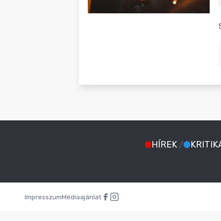
BLOG
HÍREK
/
KRITIK
Impresszum
Médiaajánlat