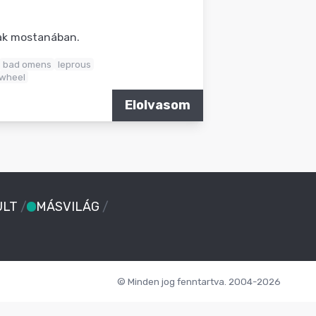
nak mostanában.
bad omens
leprous
wheel
Elolvasom
ULT
/
MÁSVILÁG
/
© Minden jog fenntartva. 2004-2026