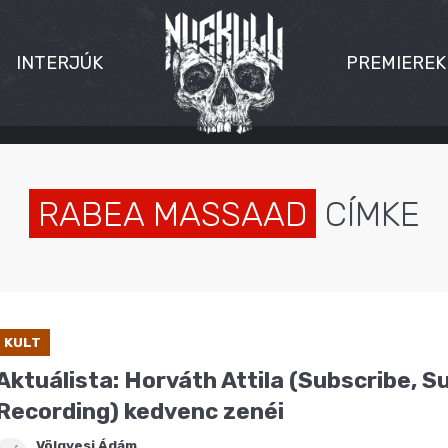
INTERJÚK
PREMIEREK
RABEA MASSAAD
CÍMKE
KULT
Aktuálista: Horváth Attila (Subscribe, S
Recording) kedvenc zenéi
Völgyesi Ádám