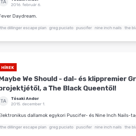
TA
2016. február 6.
Fever Daydream.
the dillinger escape plan
greg puciato
puscifer
nine inch nails
the b
HÍREK
Maybe We Should - dal- és klippremier G
projektjétől, a The Black Queentől!
Tósaki Andor
TA
2015. december 1.
Elektronikus dallamok egykori Puscifer- és Nine Inch Nails-ta
the dillinger escape plan
greg puciato
puscifer
nine inch nails
the b