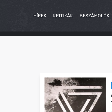
HÍREK
KRITIKÁK
BESZÁMOLÓK
HÍREK
KRITIKÁK
BESZÁMOLÓK
INTERJÚK
PREMIEREK
KULT
MÁSVILÁG