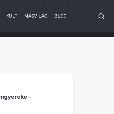
KULT
MÁSVILÁG
BLOG
emgyereke -