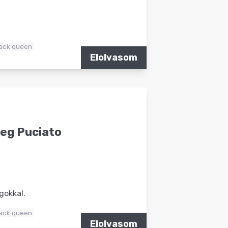
lack queen
Elolvasom
reg Puciato
gokkal.
lack queen
Elolvasom