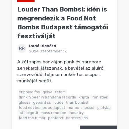
Louder Than Bombs!: idén is
megrendezik a Food Not
Bombs Budapest támogatói
fesztiválját
Radó Richárd
RR
2024. szeptember 17.
A kétnapos banzájon punk és hardcore
zenekarok játszanak, a bevétel az alulról
szerveződő, teljesen önkéntes csoport
munkáját segíti.
crippled fox
gólya
tetem
drinkin beer in bandana records
kripta
iron steel
glossa
gepard ss
louder than bombs!
food not bombs budapest
norms
messer
pletyka
lotti bigotti
mass reaction
industry
feed the tümör
pestarzt
berosszulás