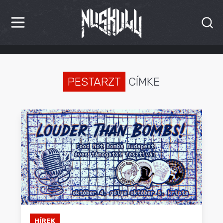
HÍREK
KRITIKÁK
PESTARZT
CÍMKE
BESZÁMOLÓK
INTERJÚK
PREMIEREK
KULT
MÁSVILÁG
BLOG
HÍREK