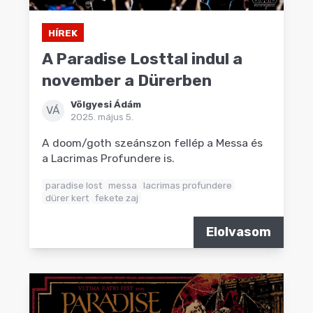
HÍREK
A Paradise Losttal indul a
november a Dürerben
Völgyesi Ádám
VÁ
2025. május 5.
A doom/goth szeánszon fellép a Messa és
a Lacrimas Profundere is.
paradise lost
messa
lacrimas profundere
dürer kert
fekete zaj
Elolvasom