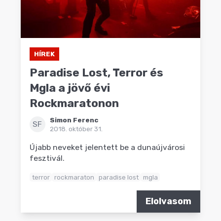
HÍREK
Paradise Lost, Terror és
Mgla a jövő évi
Rockmaratonon
Simon Ferenc
SF
2018. október 31.
Újabb neveket jelentett be a dunaújvárosi
fesztivál.
terror
rockmaraton
paradise lost
mgla
Elolvasom