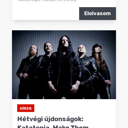
Elolvasom
HÍREK
Hétvégi újdonságok:
Katatonia, Make Them