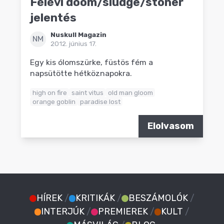
Félévi doom/sludge/stoner
jelentés
Nuskull Magazin
NM
2012. június 17.
Egy kis ólomszürke, füstös fém a
napsütötte hétköznapokra.
high on fire
saint vitus
old man gloom
orange goblin
paradise lost
Elolvasom
HÍREK
/
KRITIKÁK
/
BESZÁMOLÓK
/
INTERJÚK
/
PREMIEREK
/
KULT
/