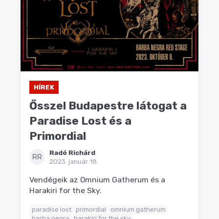
HÍREK
Ősszel Budapestre látogat a
Paradise Lost és a
Primordial
Radó Richárd
RR
2023. január 18.
Vendégeik az Omnium Gatherum és a
Harakiri for the Sky.
paradise lost
primordial
omnium gatherum
barba negra
harakiri for the sky