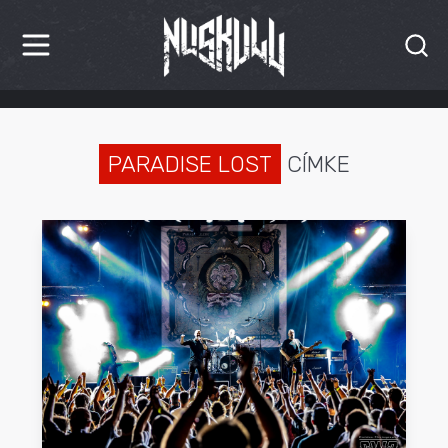
HÍREK
KRITIKÁK
PARADISE LOST
CÍMKE
BESZÁMOLÓK
INTERJÚK
PREMIEREK
KULT
MÁSVILÁG
BLOG