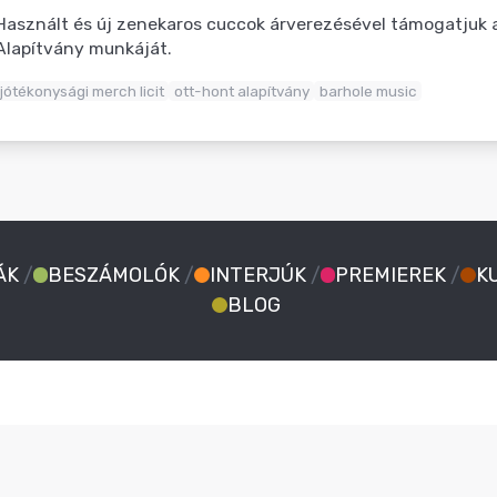
Használt és új zenekaros cuccok árverezésével támogatjuk 
Alapítvány munkáját.
jótékonysági merch licit
ott-hont alapítvány
barhole music
ÁK
/
BESZÁMOLÓK
/
INTERJÚK
/
PREMIEREK
/
K
BLOG