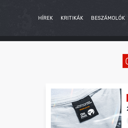
HÍREK
KRITIKÁK
BESZÁMOLÓK
HÍREK
KRITIKÁK
BESZÁMOLÓK
INTERJÚK
PREMIEREK
KULT
MÁSVILÁG