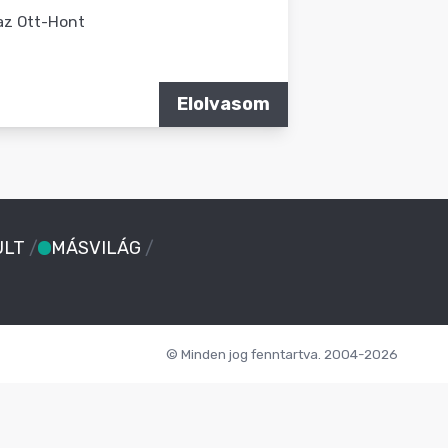
az Ott-Hont
Elolvasom
ULT
/
MÁSVILÁG
/
© Minden jog fenntartva. 2004-2026