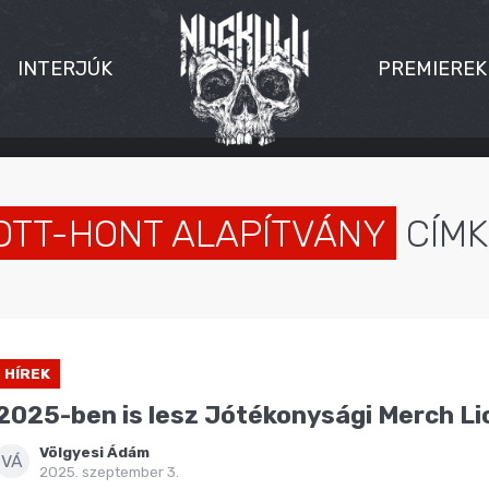
INTERJÚK
PREMIEREK
OTT-HONT ALAPÍTVÁNY
CÍMK
HÍREK
2025-ben is lesz Jótékonysági Merch Lic
Völgyesi Ádám
VÁ
2025. szeptember 3.