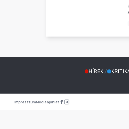
BLOG
HÍREK
/
KRITIK
Impresszum
Médiaajánlat