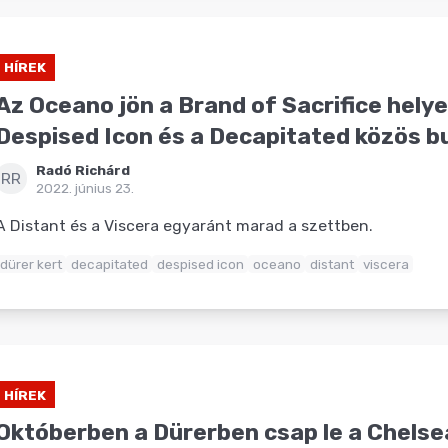
HÍREK
Az Oceano jön a Brand of Sacrifice helye
Despised Icon és a Decapitated közös bu
Radó Richárd
RR
2022. június 23.
A Distant és a Viscera egyaránt marad a szettben.
dürer kert
decapitated
despised icon
oceano
distant
viscera
HÍREK
Októberben a Dürerben csap le a Chelsea