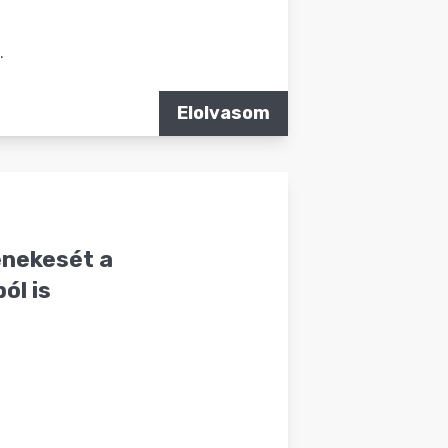
.
Elolvasom
énekesét a
ól is