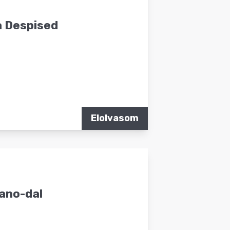
a Despised
Elolvasom
eano-dal