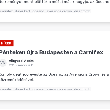
de keményet ment előttük a műfaj másik nagyja, az Oceano 
carnifex
dürer kert
oceano
aversions crown
disentomb
HÍREK
Pénteken újra Budapesten a Carnifex
Völgyesi Ádám
VÁ
2018. március 8.
Komoly deathcore-este az Oceano, az Aversions Crown és a
közreműködésével.
carnifex
dürer kert
oceano
aversions crown
disentomb