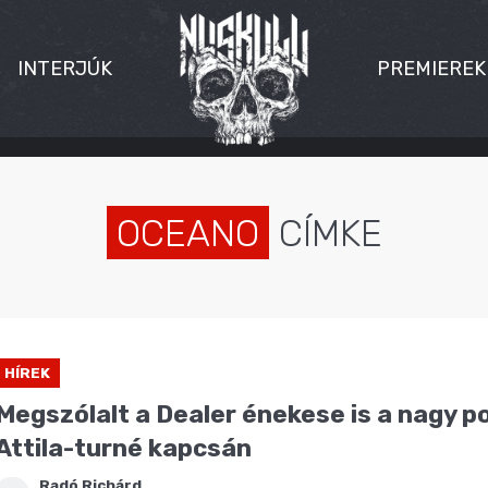
INTERJÚK
PREMIEREK
OCEANO
CÍMKE
HÍREK
Megszólalt a Dealer énekese is a nagy p
Attila-turné kapcsán
Radó Richárd