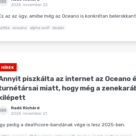
RR
2024. november 22.
Ez az az ügy, amibe még az Oceano is konkrétan belerokkant
attila
oceano
alpha wolf
dealer
HÍREK
Annyit piszkálta az internet az Oceano 
turnétársai miatt, hogy még a zenekaráb
kilépett
Radó Richárd
RR
2024. november 21.
Így pedig a deathcore-bandának vége is lesz 2025-ben.