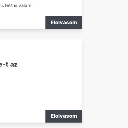
 lett is valami.
Elolvasom
e-t az
Elolvasom