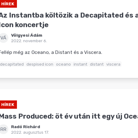
HÍREK
Az Instantba költözik a Decapitated és 
Icon koncertje
Völgyesi Ádám
VÁ
2022. november 6.
Fellép még az Oceano, a Distant és a Viscera.
decapitated
despised icon
oceano
instant
distant
viscera
HÍREK
Mass Produced: öt év után itt egy új Oc
Radó Richárd
RR
2022. augusztus 17.