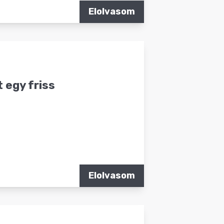
Elolvasom
t egy friss
Elolvasom