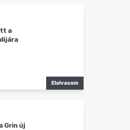
tt a
lijára
Elolvasom
 Grin új