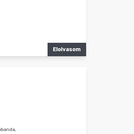
Elolvasom
apbanda,