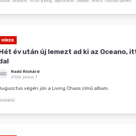
attila
oceano
fit for a king
alpha wolf
dealer
end it
nathan james
HÍREK
Hét év után új lemezt ad ki az Oceano, it
dal
Radó Richárd
RR
2024. június 7.
Augusztus végén jön a Living Chaos című album.
oceano