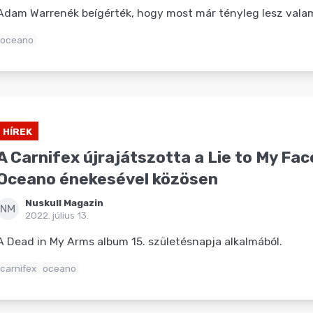
Adam Warrenék beígérték, hogy most már tényleg lesz valami,
oceano
HÍREK
A Carnifex újrajátszotta a Lie to My Fac
Oceano énekesével közösen
Nuskull Magazin
NM
2022. július 13.
A Dead in My Arms album 15. születésnapja alkalmából.
carnifex
oceano