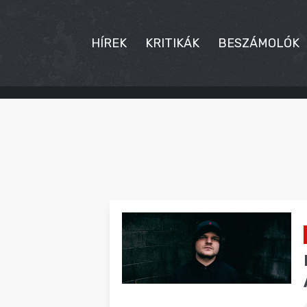
HÍREK
KRITIKÁK
BESZÁMOLÓK
HÍREK
KRITIKÁK
BESZÁMOLÓK
INTERJÚK
PREMIEREK
KULT
MÁSVILÁG