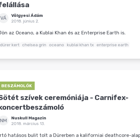
felállása
Völgyesi Ádám
VÁ
2018. június 2.
Jön az Oceano, a Kublai Khan és az Enterprise Earth is.
dürer kert
chelsea grin
oceano
kublai khan tx
enterprise earth
BESZÁMOLÓK
Sötét szívek ceremóniája - Carnifex-
koncertbeszámoló
Nuskull Magazin
NM
2018. március 13.
Irtó hatásos bulit tolt a Dürerben a kaliforniai deathcore-al