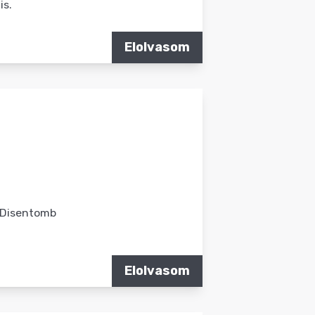
is.
Elolvasom
 Disentomb
Elolvasom