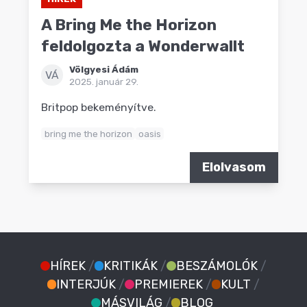
A Bring Me the Horizon
feldolgozta a Wonderwallt
Völgyesi Ádám
VÁ
2025. január 29.
Britpop bekeményítve.
bring me the horizon
oasis
Elolvasom
HÍREK
/
KRITIKÁK
/
BESZÁMOLÓK
/
INTERJÚK
/
PREMIEREK
/
KULT
/
MÁSVILÁG
/
BLOG