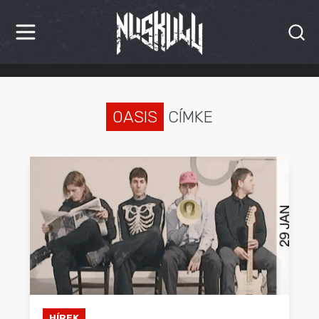
HÍREK
KRITIKÁK
OASIS
CÍMKE
BESZÁMOLÓK
INTERJÚK
PREMIEREK
KULT
MÁSVILÁG
BLOG
HÍREK