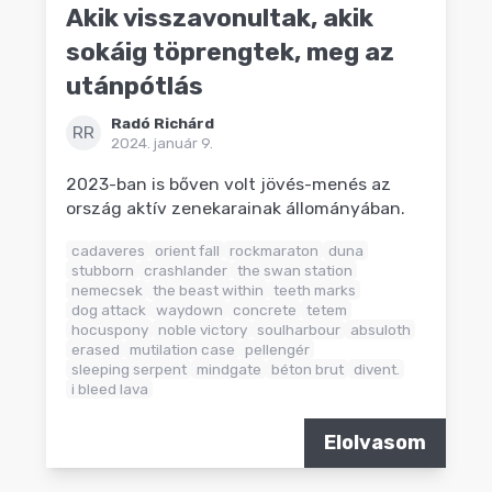
Akik visszavonultak, akik
sokáig töprengtek, meg az
utánpótlás
Radó Richárd
RR
2024. január 9.
2023-ban is bőven volt jövés-menés az
ország aktív zenekarainak állományában.
cadaveres
orient fall
rockmaraton
duna
stubborn
crashlander
the swan station
nemecsek
the beast within
teeth marks
dog attack
waydown
concrete
tetem
hocuspony
noble victory
soulharbour
absuloth
erased
mutilation case
pellengér
sleeping serpent
mindgate
béton brut
divent.
i bleed lava
Elolvasom