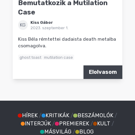
Bemutatkozik a Mutilation
Case
Kiss Gábor
KG
2023. szeptember 1.
Kiss Béla rémtettei dadaista death metalba
csomagolva.
ghost toast
mutilation case
Elolvasom
HÍREK
/
KRITIKÁK
/
BESZÁMOLÓK
/
INTERJÚK
/
PREMIEREK
/
KULT
/
MÁSVILÁG
/
BLOG