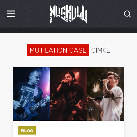
HÍREK
KRITIKÁK
MUTILATION CASE
CÍMKE
BESZÁMOLÓK
INTERJÚK
PREMIEREK
KULT
MÁSVILÁG
BLOG
BLOG