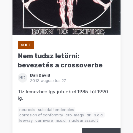
KULT
Nem tudsz letörni:
bevezetés a crossoverbe
Bali Dávid
BD
2012. augusztus 27.
Tíz lemezben így jutunk el 1985-től 1990-
ig.
neurosis
suicidal tendencies
corrosion of conformity
cro-mags
dri
s.o.d.
leeway
carnivore
m.o.d.
nuclear assault