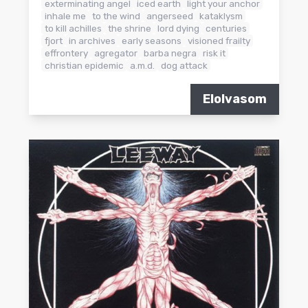
exterminating angel
iced earth
light your anchor
inhale me
to the wind
angerseed
kataklysm
to kill achilles
the shrine
lord dying
centuries
fjort
in archives
early seasons
visioned frailty
effrontery
agregator
barba negra
risk it
christian epidemic
a.m.d.
dog attack
Elolvasom