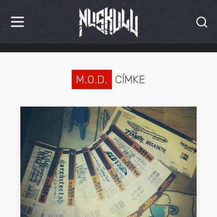
HÍREK
KRITIKÁK
M.O.D.
CÍMKE
BESZÁMOLÓK
INTERJÚK
PREMIEREK
KULT
MÁSVILÁG
BLOG