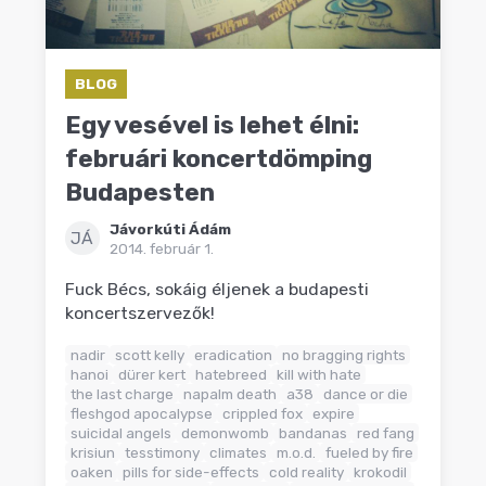
BLOG
Egy vesével is lehet élni:
februári koncertdömping
Budapesten
Jávorkúti Ádám
JÁ
2014. február 1.
Fuck Bécs, sokáig éljenek a budapesti
koncertszervezők!
nadir
scott kelly
eradication
no bragging rights
hanoi
dürer kert
hatebreed
kill with hate
the last charge
napalm death
a38
dance or die
fleshgod apocalypse
crippled fox
expire
suicidal angels
demonwomb
bandanas
red fang
krisiun
tesstimony
climates
m.o.d.
fueled by fire
oaken
pills for side-effects
cold reality
krokodil