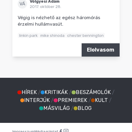
Völgyesi Ádám
VÁ
2017. október 28.
Végig is nézhető az egész háromórás
érzelmi hullámvasút.
linkin park
mike shinoda
chester bennington
Elolvasom
HÍREK
/
KRITIKÁK
/
BESZÁMOLÓK
/
INTERJÚK
/
PREMIEREK
/
KULT
/
MÁSVILÁG
/
BLOG
Impresszum
Médiaajánlat