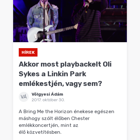
HÍREK
Akkor most playbackelt Oli
Sykes a Linkin Park
emlékestjén, vagy sem?
Völgyesi Ádám
VÁ
2017. október 30.
A Bring Me the Horizon énekese egészen
máshogy szólt élőben Chester
emlékkoncertjén, mint az
élő közvetítésben.