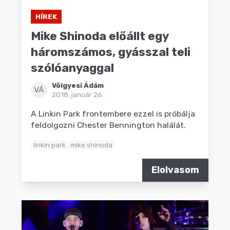
HÍREK
Mike Shinoda előállt egy
háromszámos, gyásszal teli
szólóanyaggal
Völgyesi Ádám
VÁ
2018. január 26.
A Linkin Park frontembere ezzel is próbálja
feldolgozni Chester Bennington halálát.
linkin park
mike shinoda
Elolvasom