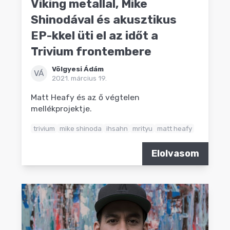
Viking metallal, Mike
Shinodával és akusztikus
EP-kkel üti el az időt a
Trivium frontembere
Völgyesi Ádám
VÁ
2021. március 19.
Matt Heafy és az ő végtelen
mellékprojektje.
trivium
mike shinoda
ihsahn
mrityu
matt heafy
Elolvasom