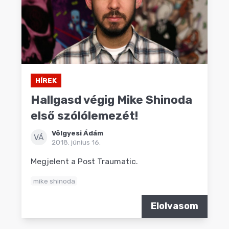
HÍREK
Hallgasd végig Mike Shinoda
első szólólemezét!
Völgyesi Ádám
VÁ
2018. június 16.
Megjelent a Post Traumatic.
mike shinoda
Elolvasom