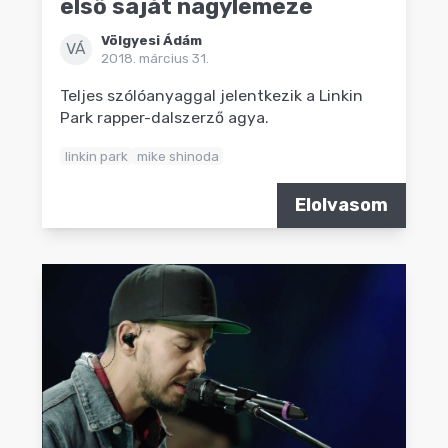
első saját nagylemeze
Völgyesi Ádám
VÁ
2018. március 31.
Teljes szólóanyaggal jelentkezik a Linkin
Park rapper-dalszerző agya.
linkin park
mike shinoda
Elolvasom