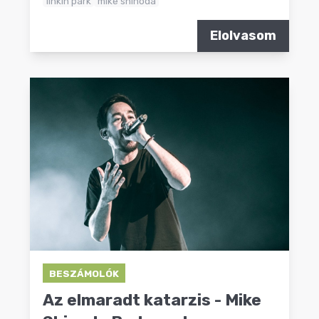
linkin park
mike shinoda
Elolvasom
BESZÁMOLÓK
Az elmaradt katarzis - Mike