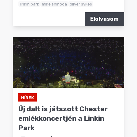
linkin park
mike shinoda
oliver sykes
Elolvasom
HÍREK
Új dalt is játszott Chester
emlékkoncertjén a Linkin
Park