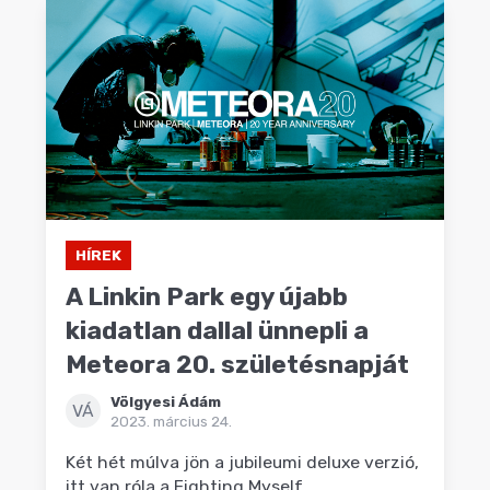
HÍREK
A Linkin Park egy újabb
kiadatlan dallal ünnepli a
Meteora 20. születésnapját
Völgyesi Ádám
VÁ
2023. március 24.
Két hét múlva jön a jubileumi deluxe verzió,
itt van róla a Fighting Myself.