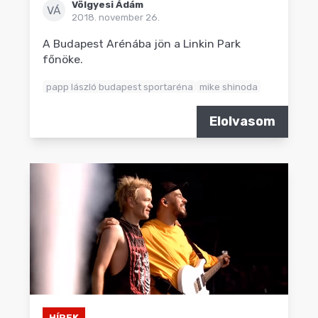
Völgyesi Ádám
VÁ
2018. november 26.
A Budapest Arénába jön a Linkin Park
főnöke.
papp lászló budapest sportaréna
mike shinoda
Elolvasom
HÍREK