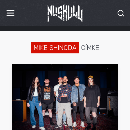
HÍREK
KRITIKÁK
MIKE SHINODA
CÍMKE
BESZÁMOLÓK
INTERJÚK
PREMIEREK
KULT
MÁSVILÁG
BLOG