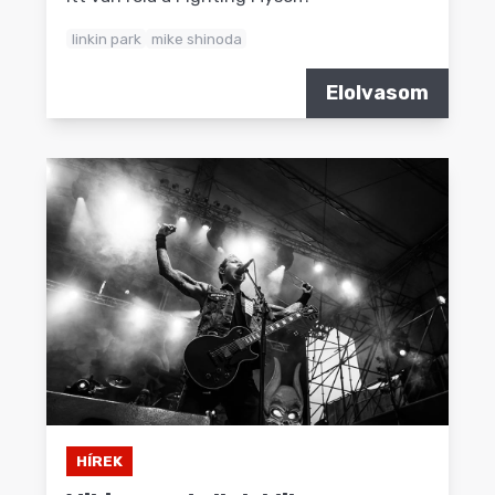
linkin park
mike shinoda
Elolvasom
HÍREK