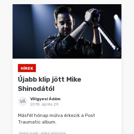
HÍREK
Újabb klip jött Mike
Shinodától
Völgyesi Ádám
VÁ
2018. április 29.
Másfél hónap múlva érkezik a Post
Traumatic album.
linkin park
mike shinoda