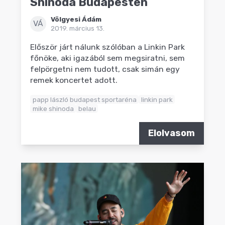
Shinoda Budapesten
Völgyesi Ádám
VÁ
2019. március 13.
Először járt nálunk szólóban a Linkin Park
főnöke, aki igazából sem megsiratni, sem
felpörgetni nem tudott, csak simán egy
remek koncertet adott.
papp lászló budapest sportaréna
linkin park
mike shinoda
belau
Elolvasom