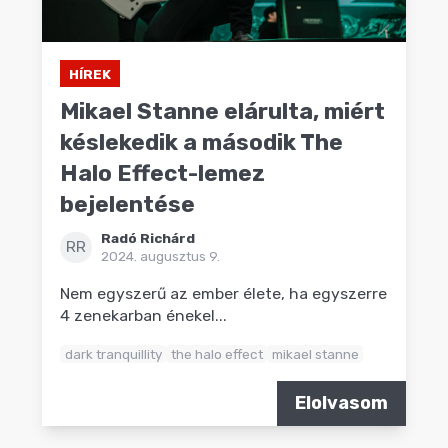
HÍREK
Mikael Stanne elárulta, miért
késlekedik a második The
Halo Effect-lemez
bejelentése
Radó Richárd
RR
2024. augusztus 9.
Nem egyszerű az ember élete, ha egyszerre
4 zenekarban énekel...
dark tranquillity
the halo effect
mikael stanne
Elolvasom