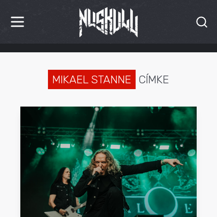
HÍREK
KRITIKÁK
MIKAEL STANNE
CÍMKE
BESZÁMOLÓK
INTERJÚK
PREMIEREK
KULT
MÁSVILÁG
BLOG