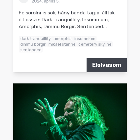
2024. április 5.
Felsorolni is sok, hány banda tagjai álltak
itt össze: Dark Tranquillity, Insomnium,
Amorphis, Dimmu Borgir, Sentenced...
dark tranquillity
amorphis
insomnium
dimmu borgir
mikael stanne
cemetery skyline
sentenced
Elolvasom