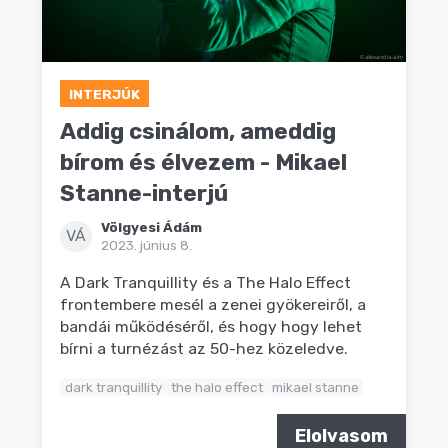
INTERJÚK
Addig csinálom, ameddig
bírom és élvezem - Mikael
Stanne-interjú
Völgyesi Ádám
VÁ
2023. június 8.
A Dark Tranquillity és a The Halo Effect
frontembere mesél a zenei gyökereiről, a
bandái működéséről, és hogy hogy lehet
bírni a turnézást az 50-hez közeledve.
dark tranquillity
the halo effect
mikael stanne
Elolvasom