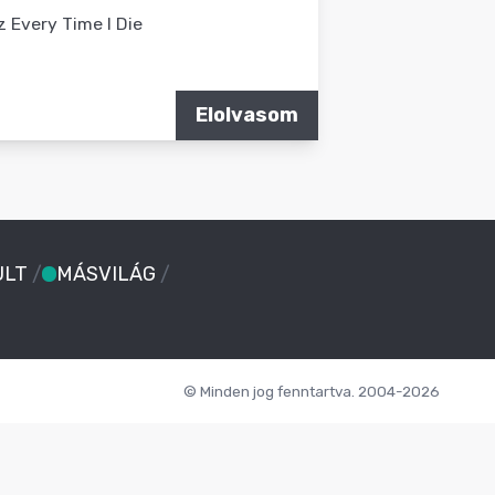
z Every Time I Die
Elolvasom
ULT
/
MÁSVILÁG
/
© Minden jog fenntartva. 2004-2026