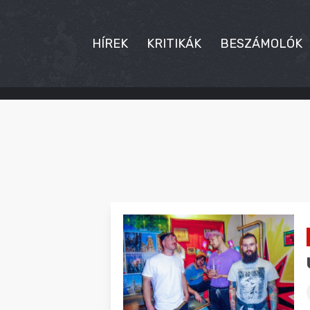
HÍREK
KRITIKÁK
BESZÁMOLÓK
HÍREK
KRITIKÁK
BESZÁMOLÓK
INTERJÚK
PREMIEREK
KULT
MÁSVILÁG