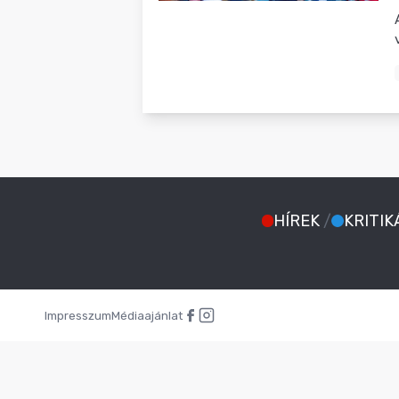
BLOG
HÍREK
/
KRITIK
Impresszum
Médiaajánlat