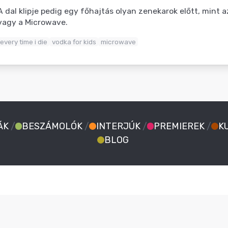
A dal klipje pedig egy főhajtás olyan zenekarok előtt, mint a
vagy a Microwave.
every time i die
vodka for kids
microwave
ÁK
/
BESZÁMOLÓK
/
INTERJÚK
/
PREMIEREK
/
K
BLOG