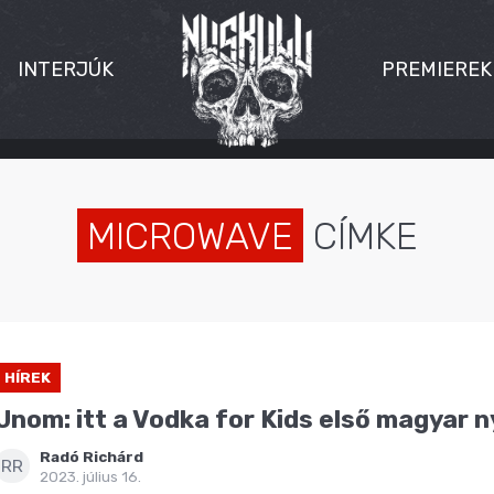
INTERJÚK
PREMIEREK
MICROWAVE
CÍMKE
HÍREK
Unom: itt a Vodka for Kids első magyar 
Radó Richárd
RR
2023. július 16.