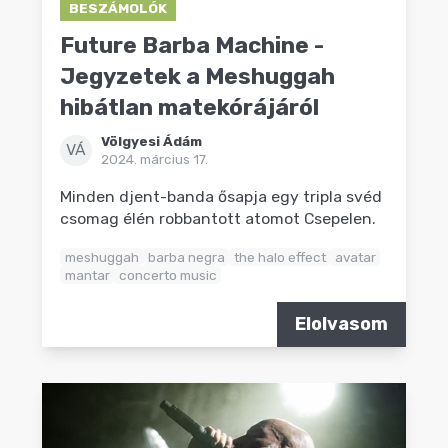
BESZÁMOLÓK
Future Barba Machine -
Jegyzetek a Meshuggah
hibátlan matekórájáról
Völgyesi Ádám
VÁ
2024. március 17.
Minden djent-banda ősapja egy tripla svéd
csomag élén robbantott atomot Csepelen.
meshuggah
barba negra
the halo effect
avatar
mantar
concerto music
Elolvasom