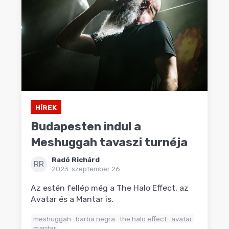
HÍREK
Budapesten indul a
Meshuggah tavaszi turnéja
Radó Richárd
RR
2023. szeptember 26.
Az estén fellép még a The Halo Effect, az
Avatar és a Mantar is.
meshuggah
barba negra
the halo effect
avatar
mantar