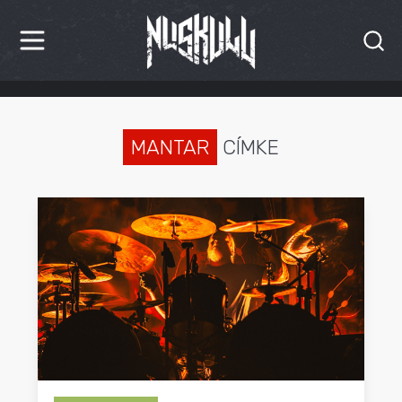
HÍREK
KRITIKÁK
MANTAR
CÍMKE
BESZÁMOLÓK
INTERJÚK
PREMIEREK
KULT
MÁSVILÁG
BLOG