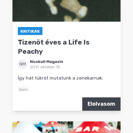
KRITIKÁK
Tizenöt éves a Life Is
Peachy
Nuskull Magazin
NM
2011. október 15.
Így hát tükröt mutatunk a zenekarnak.
korn
Elolvasom