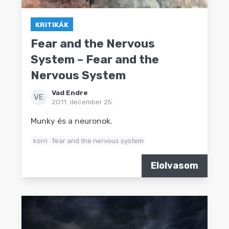
KRITIKÁK
Fear and the Nervous
System – Fear and the
Nervous System
Vad Endre
VE
2011. december 25.
Munky és a neuronok.
korn
fear and the nervous system
Elolvasom