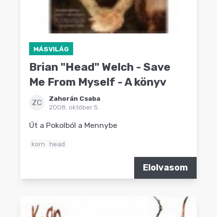
MÁSVILÁG
Brian "Head" Welch - Save
Me From Myself - A könyv
Zahorán Csaba
ZC
2008. október 5.
Út a Pokolból a Mennybe
korn
head
Elolvasom