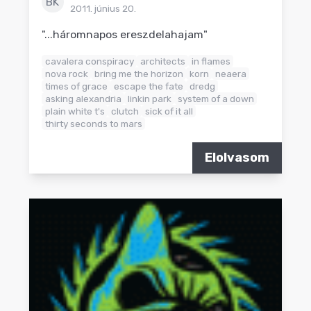
BK
2011. június 20.
"...háromnapos ereszdelahajam"
cavalera conspiracy
architects
in flames
nova rock
bring me the horizon
korn
neaera
times of grace
escape the fate
dredg
asking alexandria
linkin park
system of a down
plain white t's
clutch
sick of it all
thirty seconds to mars
Elolvasom