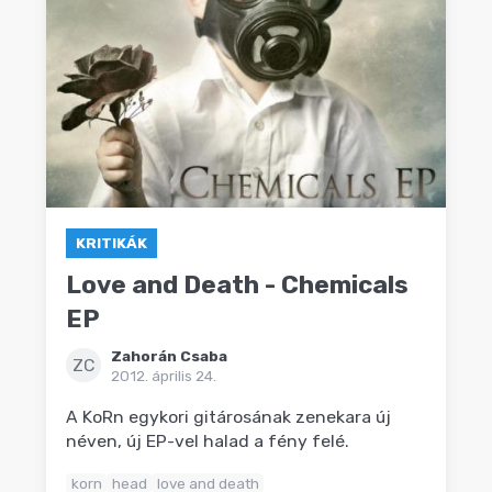
KRITIKÁK
Love and Death - Chemicals
EP
Zahorán Csaba
ZC
2012. április 24.
A KoRn egykori gitárosának zenekara új
néven, új EP-vel halad a fény felé.
korn
head
love and death