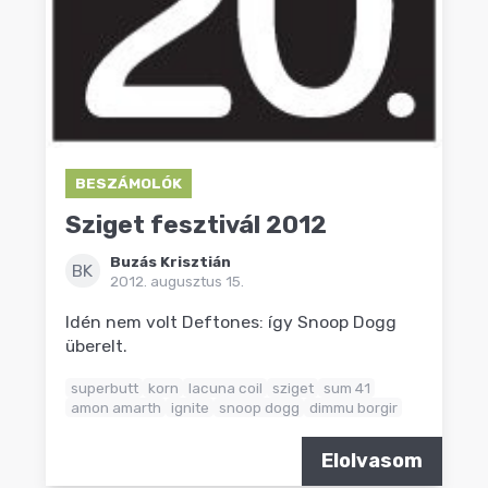
BESZÁMOLÓK
Sziget fesztivál 2012
Buzás Krisztián
BK
2012. augusztus 15.
Idén nem volt Deftones: így Snoop Dogg
überelt.
superbutt
korn
lacuna coil
sziget
sum 41
amon amarth
ignite
snoop dogg
dimmu borgir
Elolvasom