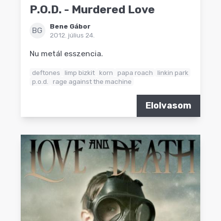
P.O.D. - Murdered Love
Bene Gábor
BG
2012. július 24.
Nu metál esszencia.
deftones
limp bizkit
korn
papa roach
linkin park
p.o.d.
rage against the machine
Elolvasom