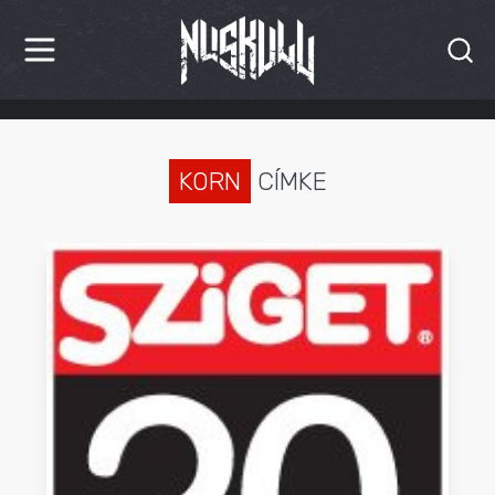
HÍREK
KRITIKÁK
KORN
CÍMKE
BESZÁMOLÓK
INTERJÚK
PREMIEREK
KULT
MÁSVILÁG
BLOG