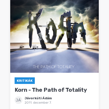
KRITIKÁK
Korn - The Path of Totality
Jávorkúti Ádám
JÁ
2011. december 7.