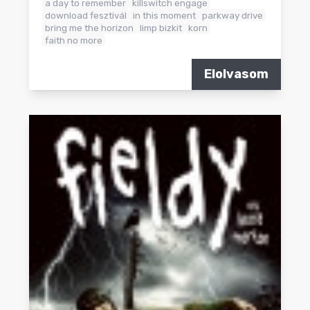
a day to remember
killswitch engage
download fesztivál
in this moment
parkway drive
bring me the horizon
limp bizkit
korn
faith no more
Elolvasom