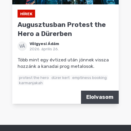
HÍREK
Augusztusban Protest the
Hero a Dürerben
Völgyesi Ádám
VÁ
2026. április 26.
Több mint egy évtized után jönnek vissza
hozzánk a kanadai prog metalosok.
protest the hero
dürer kert
emptiness booking
karmanjakah
Elolvasom