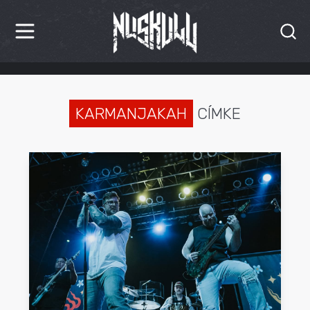
HÍREK
KRITIKÁK
KARMANJAKAH
CÍMKE
BESZÁMOLÓK
INTERJÚK
PREMIEREK
KULT
MÁSVILÁG
BLOG